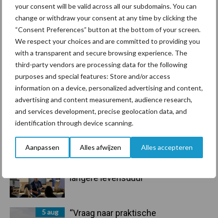
Sidebar
your consent will be valid across all our subdomains. You can
7 aug
Grondstoffenmarkt blijft grillig:
change or withdraw your consent at any time by clicking the
droogte en geopolitiek houden
“Consent Preferences” button at the bottom of your screen.
handel in de greep
We respect your choices and are committed to providing you
with a transparent and secure browsing experience. The
third-party vendors are processing data for the following
7 aug
De speenhuid: een vaak
purposes and special features: Store and/or access
onderschatte risicofactor voor
information on a device, personalized advertising and content,
mastitis
advertising and content measurement, audience research,
and services development, precise geolocation data, and
6 aug
ForFarmers ziet volume en
identification through device scanning.
marktaandeel groeien in krimpende
Nederlandse markt
Aanpassen
Alles afwijzen
Alles accepteren
6 aug
Tien praktische tips voor een
langere levensduur
5 aug
“Vraag naar praktische