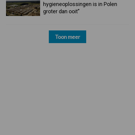
hygieneoplossingen is in Polen
groter dan ooit”
Toon meer
Footer