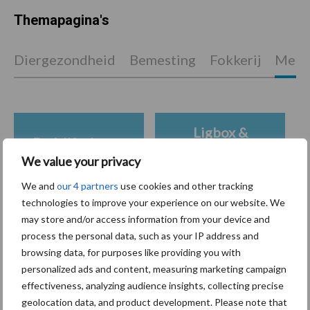
Themapagina's
Diergezondheid
Bemesting
Fokkerij
Melkv
Ligbox &
Bedrijfsnieuws
Voerhekken
We value your privacy
We and
our 4 partners
use cookies and other tracking
technologies to improve your experience on our website. We
may store and/or access information from your device and
Toon meer
process the personal data, such as your IP address and
browsing data, for purposes like providing you with
personalized ads and content, measuring marketing campaign
Primaire
effectiveness, analyzing audience insights, collecting precise
Recent nieuws
Partner nieuws
geolocation data, and product development. Please note that