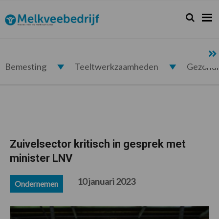
Spring
Door
Spring
Spring
naar
naar
naar
naar
Zoeken...
Zoek
Melkveebedrijf.nl
de
de
de
de
hoofdnavigatie
hoofd
eerste
voettekst
inhoud
sidebar
Bemesting
Teeltwerkzaamheden
Gezond
Zuivelsector kritisch in gesprek met
minister LNV
10 januari 2023
Ondernemen