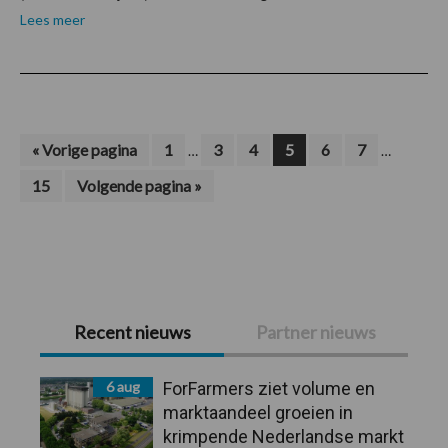
Lees meer
Interim
Interim
Ga
Pagina
Pagina
Pagina
Pagina
Pagina
Pagina
«
Vorige pagina
1
3
4
5
6
7
…
…
naar
pagina's
pagina's
Pagina
Ga
15
Volgende pagina »
zijn
zijn
naar
weggelaten
weggelate
Primaire
Recent nieuws
Partner nieuws
Sidebar
6 aug
ForFarmers ziet volume en
marktaandeel groeien in
krimpende Nederlandse markt