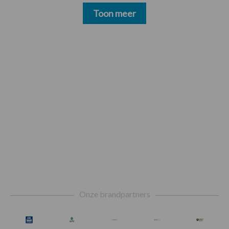
Toon meer
Footer
Onze brandpartners