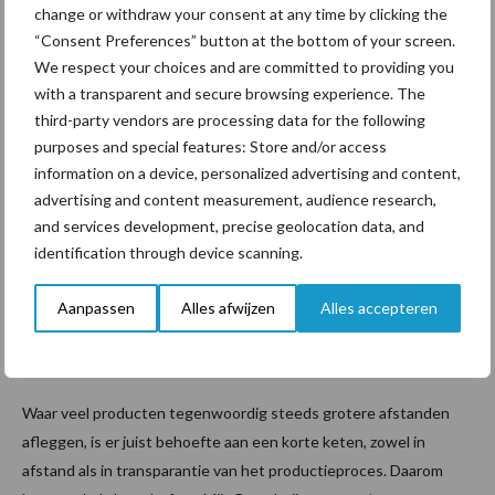
change or withdraw your consent at any time by clicking the
geven deze events je ...
Lees meer
“Consent Preferences” button at the bottom of your screen.
We respect your choices and are committed to providing you
15 maart 2023
Van onze
with a transparent and secure browsing experience. The
partner Lely
third-party vendors are processing data for the following
Lely
purposes and special features: Store and/or access
lanceert
information on a device, personalized advertising and content,
platform
advertising and content measurement, audience research,
and services development, precise geolocation data, and
dat de
identification through device scanning.
korte
keten
Aanpassen
Alles afwijzen
Alles accepteren
van
verse melk traceert
Waar veel producten tegenwoordig steeds grotere afstanden
afleggen, is er juist behoefte aan een korte keten, zowel in
afstand als in transparantie van het productieproces. Daarom