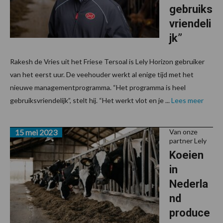
gebruiks
vriendeli
jk”
Rakesh de Vries uit het Friese Tersoal is Lely Horizon gebruiker
van het eerst uur. De veehouder werkt al enige tijd met het
nieuwe managementprogramma. “Het programma is heel
gebruiksvriendelijk”, stelt hij. “Het werkt vlot en je ...
Lees meer
15 mei 2023
Van onze
partner Lely
Koeien
in
Nederla
nd
produce