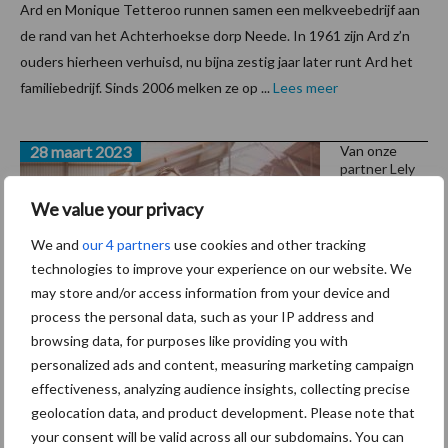
Ard en Monique Tetteroo runnen samen een melkveebedrijf aan
de rand van het Achterhoekse dorp Neede. In 1961 zijn Ard z’n
ouders hierheen verhuisd, nu bijna zestig jaar later runt Ard het
familiebedrijf. Sinds 2006 melken ze op ...
Lees meer
28 maart 2023
Van onze
partner Lely
Slim
We value your privacy
boeren
We and
our 4 partners
use cookies and other tracking
om de
technologies to improve your experience on our website. We
hoek
may store and/or access information from your device and
process the personal data, such as your IP address and
Ook dit
browsing data, for purposes like providing you with
voorjaar
personalized ads and content, measuring marketing campaign
zullen verschillende melkveebedrijven, in samenwerking met Lely,
effectiveness, analyzing audience insights, collecting precise
hun deuren openen. Dit is jouw kans om te zien hoe in de praktijk
geolocation data, and product development. Please note that
een Lely melk-, voer- of mestrobot functioneert. Daarnaast,
your consent will be valid across all our subdomains. You can