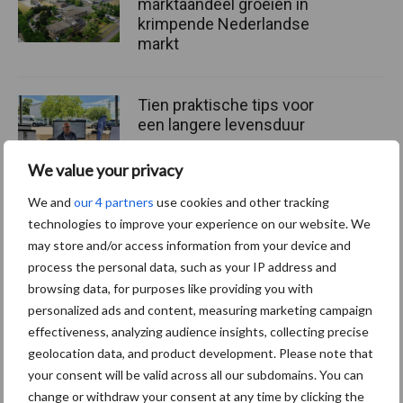
marktaandeel groeien in
krimpende Nederlandse
markt
Tien praktische tips voor
een langere levensduur
We value your privacy
We and
our 4 partners
use cookies and other tracking
“Vraag naar praktische
technologies to improve your experience on our website. We
hygieneoplossingen is in
may store and/or access information from your device and
Polen groter dan ooit”
process the personal data, such as your IP address and
browsing data, for purposes like providing you with
personalized ads and content, measuring marketing campaign
effectiveness, analyzing audience insights, collecting precise
geolocation data, and product development. Please note that
Themapagina's
your consent will be valid across all our subdomains. You can
change or withdraw your consent at any time by clicking the