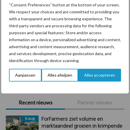
Diergezondheid
Bemesting
Fokkerij
Melkv
“Consent Preferences” button at the bottom of your screen.
We respect your choices and are committed to providing you
with a transparent and secure browsing experience. The
third-party vendors are processing data for the following
purposes and special features: Store and/or access
Mastitis
Hittestress
information on a device, personalized advertising and content,
advertising and content measurement, audience research,
and services development, precise geolocation data, and
identification through device scanning.
Toon meer
Aanpassen
Alles afwijzen
Alles accepteren
Primaire
Recent nieuws
Partner nieuws
Sidebar
6 aug
ForFarmers ziet volume en
marktaandeel groeien in krimpende