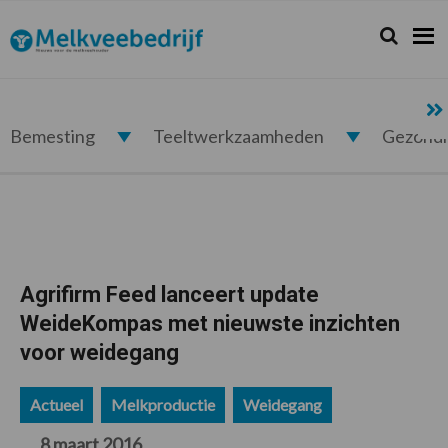
Spring
Door
Spring
Spring
naar
naar
naar
naar
Zoeken...
Zoek
Melkveebedrijf.nl
de
de
de
de
hoofdnavigatie
hoofd
eerste
voettekst
inhoud
sidebar
Bemesting
Teeltwerkzaamheden
Gezond
Agrifirm Feed lanceert update
WeideKompas met nieuwste inzichten
voor weidegang
Actueel
Melkproductie
Weidegang
8 maart 2016