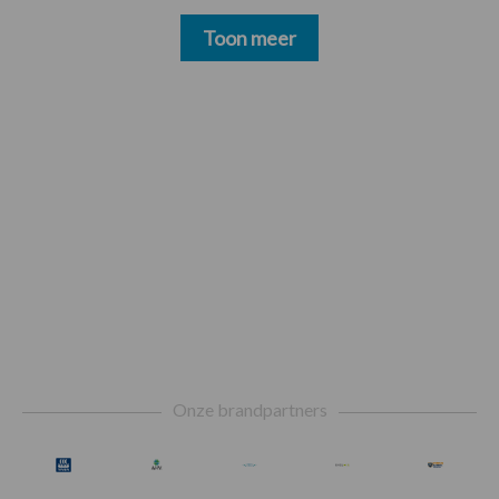
Toon meer
Footer
Onze brandpartners