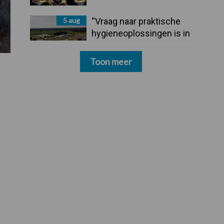
5 aug
“Vraag naar praktische
hygieneoplossingen is in
Polen groter dan ooit”
Toon meer