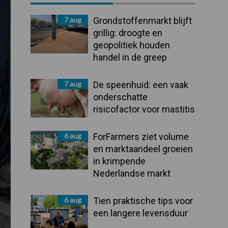
Sidebar
7 aug
Grondstoffenmarkt blijft
grillig: droogte en
geopolitiek houden
handel in de greep
7 aug
De speenhuid: een vaak
onderschatte
risicofactor voor mastitis
6 aug
ForFarmers ziet volume
en marktaandeel groeien
in krimpende
Nederlandse markt
6 aug
Tien praktische tips voor
een langere levensduur