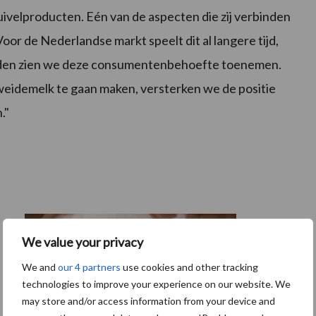
uivelproducten. Eén van de aspecten die zij verbinden
Voor de Nederlandse markt speelt dit al langere tijd,
landen zien we deze consumentenbehoefte toenemen.
weidemelk te gaan maken, versterken we de positie
."
We value your privacy
We and
our 4 partners
use cookies and other tracking
technologies to improve your experience on our website. We
may store and/or access information from your device and