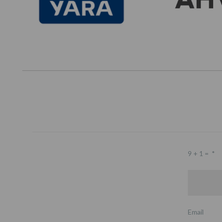
9 + 1 =
*
Email