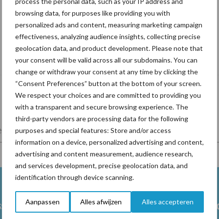
process the personal data, such as your IP address and
browsing data, for purposes like providing you with
personalized ads and content, measuring marketing campaign
effectiveness, analyzing audience insights, collecting precise
De speenhuid: een vaak onderschatte
geolocation data, and product development. Please note that
risicofactor voor mastitis
your consent will be valid across all our subdomains. You can
change or withdraw your consent at any time by clicking the
“Consent Preferences” button at the bottom of your screen.
We respect your choices and are committed to providing you
with a transparent and secure browsing experience. The
third-party vendors are processing data for the following
lkveebedrijf
Veevoer
Wet en regelgeving
purposes and special features: Store and/or access
information on a device, personalized advertising and content,
advertising and content measurement, audience research,
and services development, precise geolocation data, and
identification through device scanning.
Aanpassen
Alles afwijzen
Alles accepteren
ss
Ketose
Klauwgez