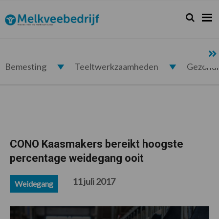
Spring
Door
Spring
Spring
naar
naar
naar
naar
Zoeken...
Zoek
Melkveebedrijf.nl
de
de
de
de
hoofdnavigatie
hoofd
eerste
voettekst
inhoud
sidebar
Bemesting
Teeltwerkzaamheden
Gezond
CONO Kaasmakers bereikt hoogste
percentage weidegang ooit
11 juli 2017
Weidegang