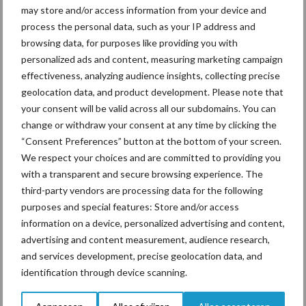
may store and/or access information from your device and
De speenhuid: een vaak
process the personal data, such as your IP address and
onderschatte risicofactor
browsing data, for purposes like providing you with
voor mastitis
personalized ads and content, measuring marketing campaign
effectiveness, analyzing audience insights, collecting precise
geolocation data, and product development. Please note that
your consent will be valid across all our subdomains. You can
ForFarmers ziet volume en
change or withdraw your consent at any time by clicking the
marktaandeel groeien in
“Consent Preferences” button at the bottom of your screen.
krimpende Nederlandse
markt
We respect your choices and are committed to providing you
with a transparent and secure browsing experience. The
third-party vendors are processing data for the following
purposes and special features: Store and/or access
Themapagina's
information on a device, personalized advertising and content,
advertising and content measurement, audience research,
and services development, precise geolocation data, and
Diergezondheid
Bemesting
Fokkerij
Melkv
identification through device scanning.