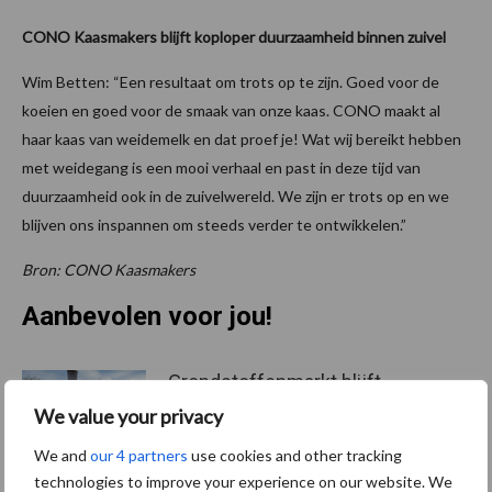
CONO Kaasmakers blijft koploper duurzaamheid binnen zuivel
Wim Betten: “Een resultaat om trots op te zijn. Goed voor de
koeien en goed voor de smaak van onze kaas. CONO maakt al
haar kaas van weidemelk en dat proef je! Wat wij bereikt hebben
met weidegang is een mooi verhaal en past in deze tijd van
duurzaamheid ook in de zuivelwereld. We zijn er trots op en we
blijven ons inspannen om steeds verder te ontwikkelen.”
Bron: CONO Kaasmakers
Aanbevolen voor jou!
Grondstoffenmarkt blijft
grillig: droogte en
We value your privacy
geopolitiek houden handel
in de greep
We and
our 4 partners
use cookies and other tracking
technologies to improve your experience on our website. We