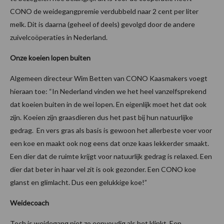
CONO de weidegangpremie verdubbeld naar 2 cent per liter
melk. Dit is daarna (geheel of deels) gevolgd door de andere
zuivelcoöperaties in Nederland.
Onze koeien lopen buiten
Algemeen directeur Wim Betten van CONO Kaasmakers voegt
hieraan toe: “In Nederland vinden we het heel vanzelfsprekend
dat koeien buiten in de wei lopen. En eigenlijk moet het dat ook
zijn. Koeien zijn graasdieren dus het past bij hun natuurlijke
gedrag. En vers gras als basis is gewoon het allerbeste voer voor
een koe en maakt ook nog eens dat onze kaas lekkerder smaakt.
Een dier dat de ruimte krijgt voor natuurlijk gedrag is relaxed. Een
dier dat beter in haar vel zit is ook gezonder. Een CONO koe
glanst en glimlacht. Dus een gelukkige koe!”
Weidecoach
Toch is weidegang niet zo eenvoudig als het klinkt. Een