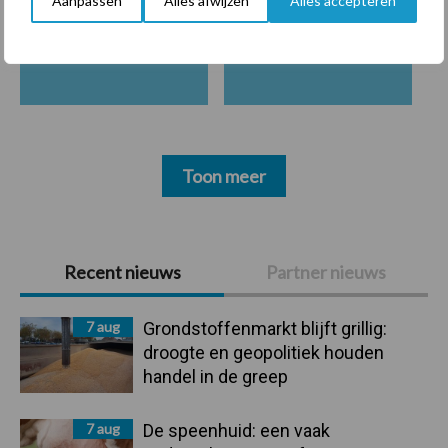
Aanpassen
Alles afwijzen
Alles accepteren
Beregening
Bijproducten
Toon meer
Primaire
Recent nieuws
Partner nieuws
Sidebar
7 aug
Grondstoffenmarkt blijft grillig:
droogte en geopolitiek houden
handel in de greep
7 aug
De speenhuid: een vaak