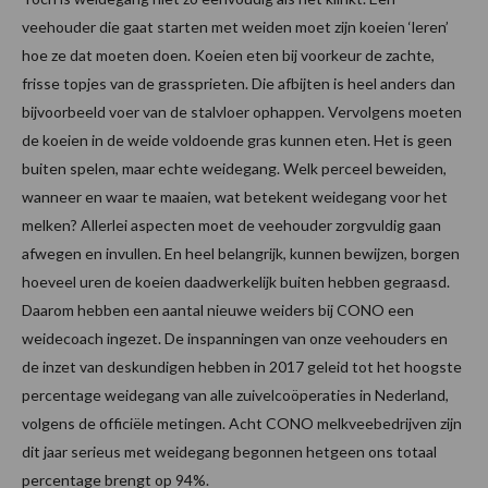
veehouder die gaat starten met weiden moet zijn koeien ‘leren’
hoe ze dat moeten doen. Koeien eten bij voorkeur de zachte,
frisse topjes van de grassprieten. Die afbijten is heel anders dan
bijvoorbeeld voer van de stalvloer ophappen. Vervolgens moeten
de koeien in de weide voldoende gras kunnen eten. Het is geen
buiten spelen, maar echte weidegang. Welk perceel beweiden,
wanneer en waar te maaien, wat betekent weidegang voor het
melken? Allerlei aspecten moet de veehouder zorgvuldig gaan
afwegen en invullen. En heel belangrijk, kunnen bewijzen, borgen
hoeveel uren de koeien daadwerkelijk buiten hebben gegraasd.
Daarom hebben een aantal nieuwe weiders bij CONO een
weidecoach ingezet. De inspanningen van onze veehouders en
de inzet van deskundigen hebben in 2017 geleid tot het hoogste
percentage weidegang van alle zuivelcoöperaties in Nederland,
volgens de officiële metingen. Acht CONO melkveebedrijven zijn
dit jaar serieus met weidegang begonnen hetgeen ons totaal
percentage brengt op 94%.