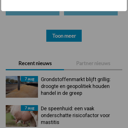
Beregening
Bijproducten
Toon meer
Primaire
Recent nieuws
Partner nieuws
Sidebar
7 aug
Grondstoffenmarkt blijft grillig:
droogte en geopolitiek houden
handel in de greep
7 aug
De speenhuid: een vaak
onderschatte risicofactor voor
mastitis