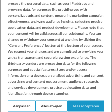
onderschatte risicofactor
process the personal data, such as your IP address and
voor mastitis
browsing data, for purposes like providing you with
personalized ads and content, measuring marketing campaign
effectiveness, analyzing audience insights, collecting precise
geolocation data, and product development. Please note that
ForFarmers ziet volume en
your consent will be valid across all our subdomains. You can
marktaandeel groeien in
krimpende Nederlandse
change or withdraw your consent at any time by clicking the
markt
“Consent Preferences” button at the bottom of your screen.
We respect your choices and are committed to providing you
with a transparent and secure browsing experience. The
third-party vendors are processing data for the following
Themapagina's
purposes and special features: Store and/or access
information on a device, personalized advertising and content,
Diergezondheid
Bemesting
Fokkerij
Melkv
advertising and content measurement, audience research,
and services development, precise geolocation data, and
identification through device scanning.
Aanpassen
Alles afwijzen
Alles accepteren