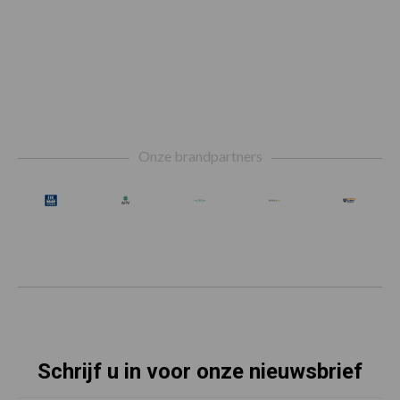
Footer
Onze brandpartners
Schrijf u in voor onze nieuwsbrief