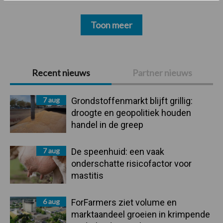
Toon meer
Primaire
Recent nieuws
Partner nieuws
Sidebar
7 aug
Grondstoffenmarkt blijft grillig:
droogte en geopolitiek houden
handel in de greep
7 aug
De speenhuid: een vaak
onderschatte risicofactor voor
mastitis
6 aug
ForFarmers ziet volume en
marktaandeel groeien in krimpende