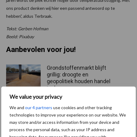
jaren wordt de piek echter hoger door temperatuursstijging. Met
ons product denken wij hier een passend antwoord op te
hebben”, aldus Terbraak.
Tekst: Gerben Hofman
Beeld: Pixabay
Aanbevolen voor jou!
Grondstoffenmarkt blijft
grillig: droogte en
geopolitiek houden handel
in de greep
We value your privacy
We and
our 4 partners
use cookies and other tracking
De speenhuid: een vaak
technologies to improve your experience on our website. We
onderschatte risicofactor
voor mastitis
may store and/or access information from your device and
process the personal data, such as your IP address and
browsing data, for purposes like providing you with