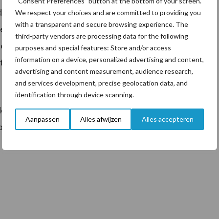
“Consent Preferences” button at the bottom of your screen.
ie reden onze leden zich versterkt in te zetten op de
We respect your choices and are committed to providing you
with a transparent and secure browsing experience. The
men. Naast de hogere beloning voor duurzaamheid
third-party vendors are processing data for the following
ien. Hiermee creëren we een coöperatie, waarin ook
purposes and special features: Store and/or access
information on a device, personalized advertising and content,
toekomst heeft.”
advertising and content measurement, audience research,
and services development, precise geolocation data, and
identification through device scanning.
de voorstellen met zijn leden-melkveehouders gaan
Aanpassen
Alles afwijzen
Alles accepteren
 1 januari 2019, zal in de loop van dit jaar gaan