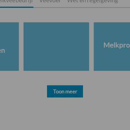
lkveebedrijf
Veevoer
Wet en regelgeving
Melkpro
en
Toon meer