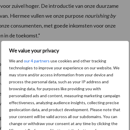
voor zuivel hoger. De introductie van onze duurzame
d van. Hiermee vullen we onze purpose
nourishing by
r onze consumenten, met goede inkomsten voor onze
n in de toekomst.”
We value your privacy
We and
our 4 partners
use cookies and other tracking
men groeiafspraak is volumegroei van het
technologies to improve your experience on our website. We
 dan de marktgroei leidt tot een inhouding op het
may store and/or access information from your device and
process the personal data, such as your IP address and
wordt de uitbetaling aan de leden-melkveehouders
browsing data, for purposes like providing you with
de marktgroei voor basiszuivelproducten. De
personalized ads and content, measuring marketing campaign
effectiveness, analyzing audience insights, collecting precise
 van de FrieslandCampina-melkprijs.
geolocation data, and product development. Please note that
your consent will be valid across all our subdomains. You can
öperatie FrieslandCampina U.A. geeft aan: “De
change or withdraw your consent at any time by clicking the
wij van overtuigd. Als een van de toonaangevende