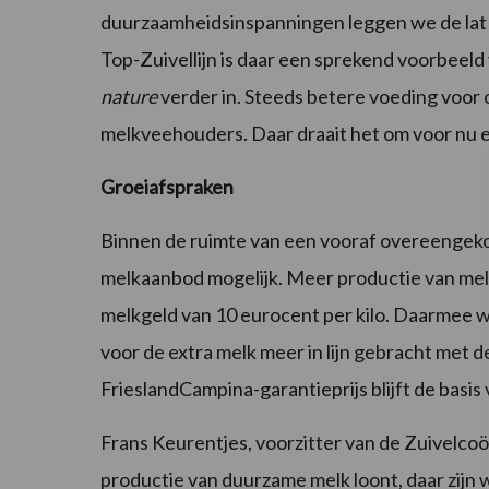
duurzaamheidsinspanningen leggen we de lat 
Top-Zuivellijn is daar een sprekend voorbeel
nature
verder in. Steeds betere voeding voo
melkveehouders. Daar draait het om voor nu e
Groeiafspraken
Binnen de ruimte van een vooraf overeengeko
melkaanbod mogelijk. Meer productie van melk
melkgeld van 10 eurocent per kilo. Daarmee 
voor de extra melk meer in lijn gebracht met 
FrieslandCampina-garantieprijs blijft de basis
Frans Keurentjes, voorzitter van de Zuivelco
productie van duurzame melk loont, daar zijn 