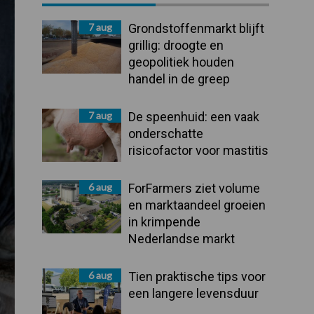
Sidebar
7 aug
Grondstoffenmarkt blijft
grillig: droogte en
geopolitiek houden
handel in de greep
7 aug
De speenhuid: een vaak
onderschatte
risicofactor voor mastitis
6 aug
ForFarmers ziet volume
en marktaandeel groeien
in krimpende
Nederlandse markt
6 aug
Tien praktische tips voor
een langere levensduur