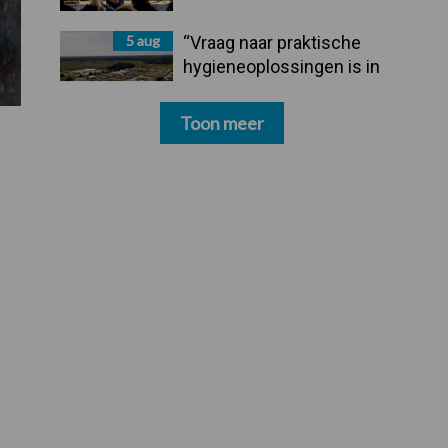
5 aug
“Vraag naar praktische
hygieneoplossingen is in
Polen groter dan ooit”
Toon meer