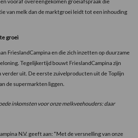
 een vooraf overeengekomen groeiafspraak die
ie van melk dan de marktgroei leidt tot een inhouding
te groei
n FrieslandCampina en die zich inzetten op duurzame
loning. Tegelijkertijd bouwt FrieslandCampina zijn
erder uit. De eerste zuivelproducten uit de Toplijn
van de supermarkten liggen.
oede inkomsten voor onze melkveehouders: daar
mpina N.V. geeft aan: “Met de versnelling van onze