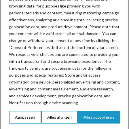
browsing data, for purposes like providing you with
personalized ads and content, measuring marketing campaign
effectiveness, analyzing audience insights, collecting precise
geolocation data, and product development. Please note that
“Vraag naar praktische
your consent will be valid across all our subdomains. You can
hygieneoplossingen is in
Polen groter dan ooit”
change or withdraw your consent at any time by clicking the
“Consent Preferences” button at the bottom of your screen.
We respect your choices and are committed to providing you
with a transparent and secure browsing experience. The
third-party vendors are processing data for the following
Themapagina's
purposes and special features: Store and/or access
information on a device, personalized advertising and content,
Diergezondheid
Bemesting
Fokkerij
Melkv
advertising and content measurement, audience research,
and services development, precise geolocation data, and
identification through device scanning.
Aanpassen
Alles afwijzen
Alles accepteren
Mastitis
Hittestress