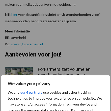
maken voor melkveebedrijven met weidegang.
Klik
hier
voor de aanbiedingsbrief amvb grondgebonden groei
melkveehouderij van Staatssecretaris Dijksma.
Meer informatie
Rijksoverheid
W.:
www.rijksoverheid.nl
Aanbevolen voor jou!
ForFarmers ziet volume en
marktaandeel groeien in
krimpende Nederlandse
We value your privacy
markt
We and
our 4 partners
use cookies and other tracking
technologies to improve your experience on our website. We
Tien praktische tips voor
may store and/or access information from your device and
een langere levensduur
process the personal data, such as your IP address and