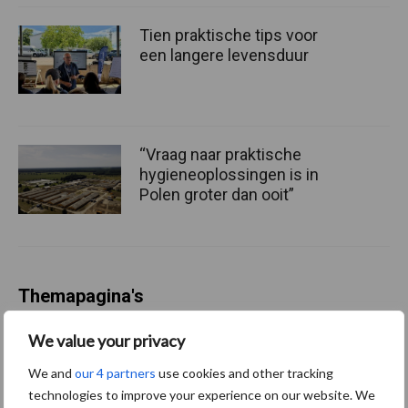
Tien praktische tips voor
een langere levensduur
“Vraag naar praktische
hygieneoplossingen is in
Polen groter dan ooit”
Themapagina's
We value your privacy
Diergezondheid
Bemesting
Fokkerij
Melkv
We and
our 4 partners
use cookies and other tracking
technologies to improve your experience on our website. We