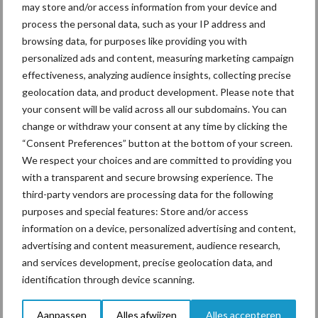
may store and/or access information from your device and
process the personal data, such as your IP address and
Ligbox &
Bedrijfsnieuws
browsing data, for purposes like providing you with
Voerhekken
personalized ads and content, measuring marketing campaign
effectiveness, analyzing audience insights, collecting precise
geolocation data, and product development. Please note that
your consent will be valid across all our subdomains. You can
Toon meer
change or withdraw your consent at any time by clicking the
“Consent Preferences” button at the bottom of your screen.
We respect your choices and are committed to providing you
with a transparent and secure browsing experience. The
Primaire
Recent nieuws
Partner nieuws
third-party vendors are processing data for the following
purposes and special features: Store and/or access
Sidebar
information on a device, personalized advertising and content,
6 aug
ForFarmers ziet volume en
advertising and content measurement, audience research,
marktaandeel groeien in krimpende
and services development, precise geolocation data, and
Nederlandse markt
identification through device scanning.
6 aug
Tien praktische tips voor een
Aanpassen
Alles afwijzen
Alles accepteren