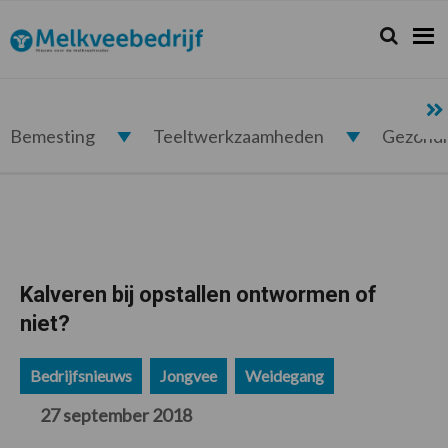
Spring
Door
Spring
Spring
naar
naar
naar
naar
Zoeken...
Zoek
Melkveebedrijf.nl
de
de
de
de
hoofdnavigatie
hoofd
eerste
voettekst
inhoud
sidebar
Bemesting
Teeltwerkzaamheden
Gezond
Kalveren bij opstallen ontwormen of
niet?
Bedrijfsnieuws
Jongvee
Weidegang
27 september 2018