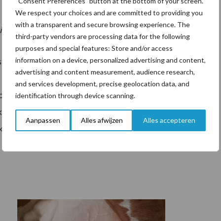
“Consent Preferences” button at the bottom of your screen.
We respect your choices and are committed to providing you
with a transparent and secure browsing experience. The
nvloeden in plaats van het magnetische noorden"
third-party vendors are processing data for the following
purposes and special features: Store and/or access
information on a device, personalized advertising and content,
tudie met ruim 600 koeien, laten zien dat deze grote
advertising and content measurement, audience research,
noorden. In plaats daarvan hebben ze de neiging om
and services development, precise geolocation data, and
ositie van de zon. Critici die beweren dat
identification through device scanning.
e invloed op dieren uitoefenen dat ze het effect van
Aanpassen
Alles afwijzen
Alles accepteren
kom om dit experiment te herhalen. 's Nachts.