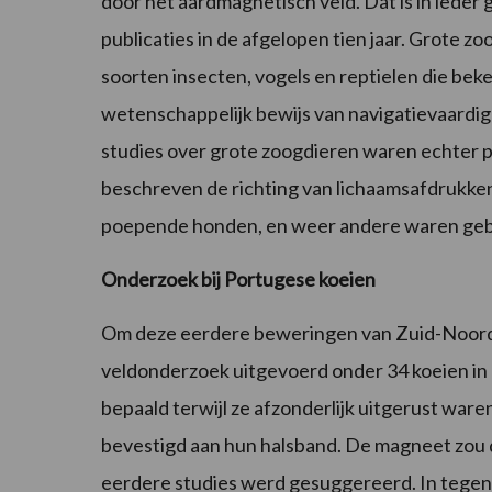
door het aardmagnetisch veld. Dat is in ieder 
publicaties in de afgelopen tien jaar. Grote z
soorten insecten, vogels en reptielen die bek
wetenschappelijk bewijs van navigatievaardigh
studies over grote zoogdieren waren echter
beschreven de richting van lichaamsafdrukken
poepende honden, en weer andere waren geba
Onderzoek bij Portugese koeien
Om deze eerdere beweringen van Zuid-Noordor
veldonderzoek uitgevoerd onder 34 koeien in P
bepaald terwijl ze afzonderlijk uitgerust wa
bevestigd aan hun halsband. De magneet zou d
eerdere studies werd gesuggereerd. In tegens