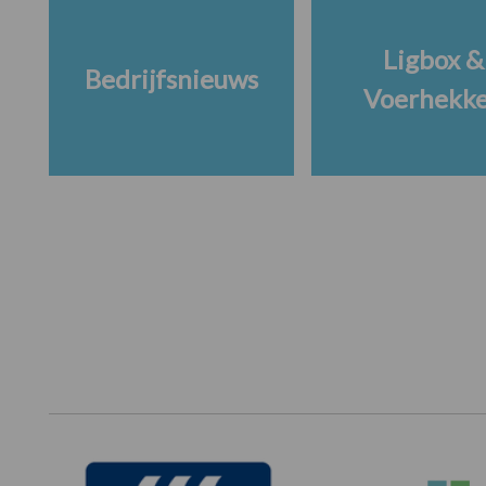
Ligbox &
Bedrijfsnieuws
Voerhekk
Footer