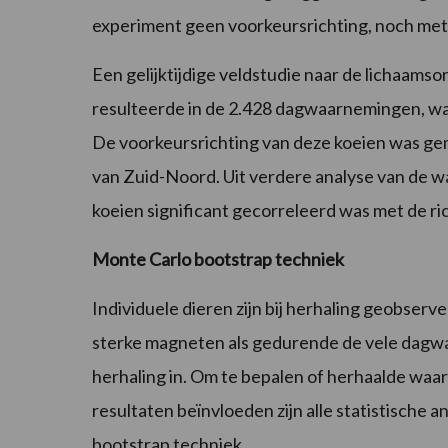
experiment geen voorkeursrichting, noch me
Een gelijktijdige veldstudie naar de lichaamso
resulteerde in de 2.428 dagwaarnemingen, waa
De voorkeursrichting van deze koeien was ge
van Zuid-Noord. Uit verdere analyse van de w
koeien significant gecorreleerd was met de ric
Monte Carlo bootstrap techniek
Individuele dieren zijn bij herhaling geobser
sterke magneten als gedurende de vele dagwa
herhaling in. Om te bepalen of herhaalde waa
resultaten beïnvloeden zijn alle statistische
bootstrap techniek.