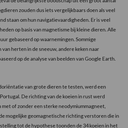
geval de belangrijkste boodschap uit een groot aantal
oogdieren zouden dus iets vergelijkbaars doen als veel
end staan om hun navigatievaardigheden. Er is veel
eden op basis van magnetisme bij kleine dieren. Alle
 puur gebaseerd op waarnemingen. Sommige
 van herten in de sneeuw, andere keken naar
seerd op de analyse van beelden van Google Earth.
iëntatie van grote dieren te testen, werd een
ortugal. De richting van de koeien in rust werd
ren met of zonder een sterke neodymiummagneet,
e mogelijke geomagnetische richting verstoren die in
telling tot de hypothese toonden de 34 koeien in het