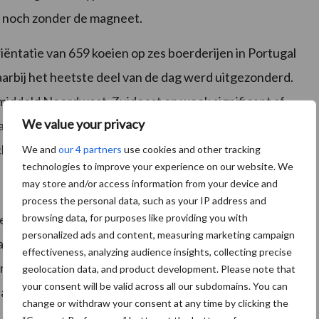
t noch zonder de magneet.
riëntatie van 659 koeien op zes boerderijen in Portugal
rbij het heetste deel van de dag werd uitgezonderd.
middeld Noordwest-Zuidoost en week significant af
We value your privacy
aarnemingen bleek dat de lichaamsrichting van de
hting van de zon, maar niet met de windrichting.
We and
our 4 partners
use cookies and other tracking
technologies to improve your experience on our website. We
may store and/or access information from your device and
process the personal data, such as your IP address and
browsing data, for purposes like providing you with
veerd, zowel in het experimentele onderzoek met de
personalized ads and content, measuring marketing campaign
arnemingen. Dat houdt het risico van pseudo-
effectiveness, analyzing audience insights, collecting precise
rnemingen aan dezelfde individuen de statistische
geolocation data, and product development. Please note that
your consent will be valid across all our subdomains. You can
 analyses uitgevoerd met behulp van een Monte Carlo
change or withdraw your consent at any time by clicking the