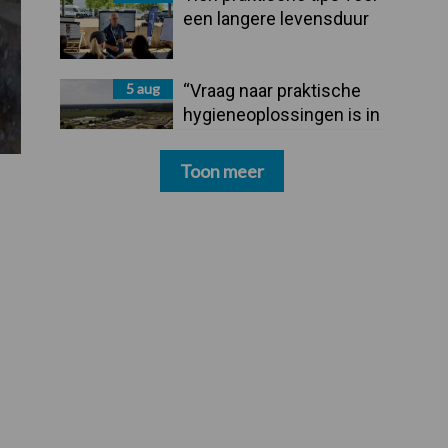
een langere levensduur
5 aug
“Vraag naar praktische
hygieneoplossingen is in
Polen groter dan ooit”
Toon meer