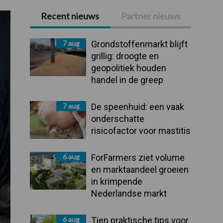
Recent nieuws
Partner nieuws
Primaire
Sidebar
7 aug
Grondstoffenmarkt blijft
grillig: droogte en
geopolitiek houden
handel in de greep
7 aug
De speenhuid: een vaak
onderschatte
risicofactor voor mastitis
6 aug
ForFarmers ziet volume
en marktaandeel groeien
in krimpende
Nederlandse markt
6 aug
Tien praktische tips voor