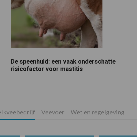
De speenhuid: een vaak onderschatte
risicofactor voor mastitis
lkveebedrijf
Veevoer
Wet en regelgeving