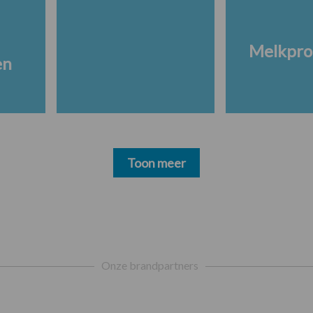
Melkpro
en
Toon meer
Onze brandpartners