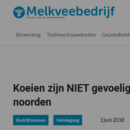
Spring
Door
Spring
Spring
naar
naar
naar
naar
Melkveebedrijf.nl
de
de
de
de
hoofdnavigatie
hoofd
eerste
voettekst
inhoud
sidebar
Bemesting
Teeltwerkzaamheden
Gezondheid
Koeien zijn NIET gevoeli
noorden
1 juni 2018
Bedrijfsnieuws
Weidegang