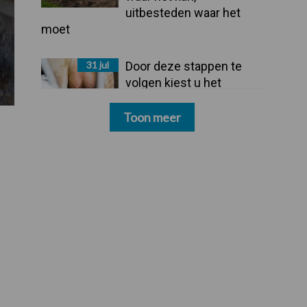
uitbesteden waar het
moet
31 jul
Door deze stappen te
volgen kiest u het
dipmiddel dat bij uw
bedrijf past
Toon meer