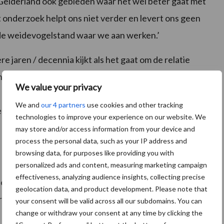
in Gelderland ook gebieden waar het wel beter gaat met
t onderzoek helpt ons niet verder en levert ons geen
 de weidevogelstand waar we aan werken.’
e jaren / decennia kijkt als het gaat om de relatie
n meststoffen. Ook de enorme impact van predatie op
We value your privacy
t
rapport van Sovon
naar voren komt, wordt in het
We and
our 4 partners
use cookies and other tracking
ten in oppervlaktewater meegenomen als mogelijke
technologies to improve your experience on our website. We
may store and/or access information from your device and
process the personal data, such as your IP address and
browsing data, for purposes like providing you with
personalized ads and content, measuring marketing campaign
effectiveness, analyzing audience insights, collecting precise
n een opbouwende aanpak. ‘Wij hebben onlangs
het
geolocation data, and product development. Please note that
. Daarin staan ambities om de kwaliteit van de bodem
your consent will be valid across all our subdomains. You can
change or withdraw your consent at any time by clicking the
 en lokaal zijn er in Nederland vele mooie initiatieven