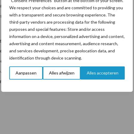
“Consent Preferences” button at the bottom of your screen.
randen of plas-dras gebieden aanleggen en waarmee
We respect your choices and are committed to providing you
with a transparent and secure browsing experience. The
en akkervogels. Daar hebben weidevogels meer aan
third-party vendors are processing data for the following
purposes and special features: Store and/or access
information on a device, personalized advertising and content,
rd. Haarman: ‘Als er risico’s zijn voor bodem,
advertising and content measurement, audience research,
 eerste open voor een gesprek of een echt
and services development, precise geolocation data, and
identification through device scanning.
 aanleiding missen wij nu in Buijs zijn onderzoek. Het
aarheid van middelen is buitengewoon streng. Dit
Aanpassen
Alles afwijzen
Alles accepteren
erpt. We hebben grote vorderingen gemaakt in het