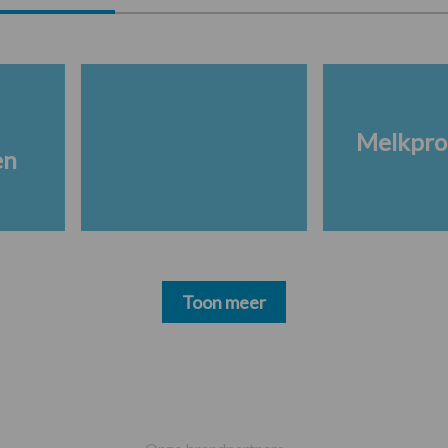
Melkpro
en
Toon meer