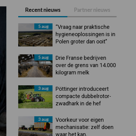
Recent nieuws
Partner nieuws
Primaire
Sidebar
5 aug
“Vraag naar praktische
hygieneoplossingen is in
Polen groter dan ooit”
5 aug
Drie Franse bedrijven
over de grens van 14.000
kilogram melk
3 aug
Pöttinger introduceert
compacte dubbelrotor-
zwadhark in de hef
3 aug
Voorkeur voor eigen
mechanisatie: zelf doen
waar het kan,