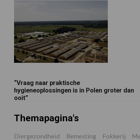
“Vraag naar praktische
hygieneoplossingen is in Polen groter dan
ooit”
Themapagina's
Diergezondheid
Bemesting
Fokkerij
Me