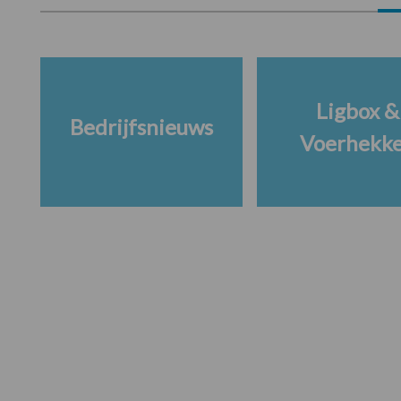
Ligbox &
Bedrijfsnieuws
Voerhekk
Footer