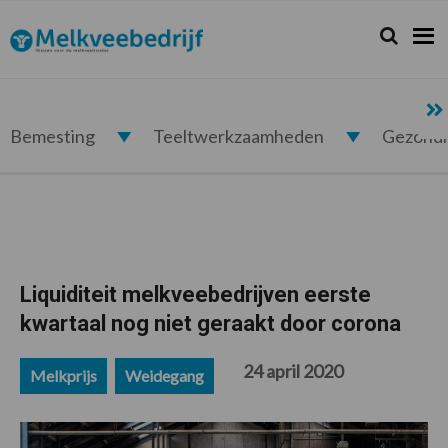
Spring
Door
Spring
Spring
naar
naar
naar
naar
Zoeken...
Zoek
Melkveebedrijf.nl
de
de
de
de
hoofdnavigatie
hoofd
eerste
voettekst
inhoud
sidebar
Bemesting
Teeltwerkzaamheden
Gezond
Liquiditeit melkveebedrijven eerste
kwartaal nog niet geraakt door corona
24 april 2020
Melkprijs
Weidegang