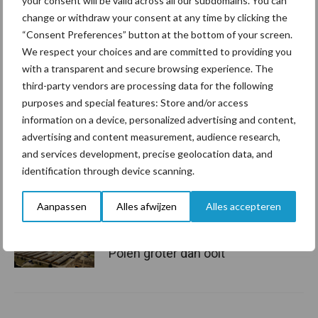
your consent will be valid across all our subdomains. You can
change or withdraw your consent at any time by clicking the
ForFarmers ziet volume en
“Consent Preferences” button at the bottom of your screen.
marktaandeel groeien in
We respect your choices and are committed to providing you
krimpende Nederlandse
with a transparent and secure browsing experience. The
markt
third-party vendors are processing data for the following
purposes and special features: Store and/or access
information on a device, personalized advertising and content,
Tien praktische tips voor
advertising and content measurement, audience research,
een langere levensduur
and services development, precise geolocation data, and
identification through device scanning.
Aanpassen
Alles afwijzen
Alles accepteren
“Vraag naar praktische
hygieneoplossingen is in
Polen groter dan ooit”