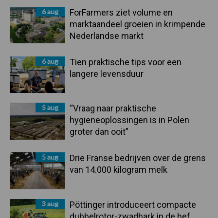
6 aug
ForFarmers ziet volume en
marktaandeel groeien in krimpende
Nederlandse markt
6 aug
Tien praktische tips voor een
langere levensduur
5 aug
“Vraag naar praktische
hygieneoplossingen is in Polen
groter dan ooit”
5 aug
Drie Franse bedrijven over de grens
van 14.000 kilogram melk
3 aug
Pöttinger introduceert compacte
dubbelrotor-zwadhark in de hef