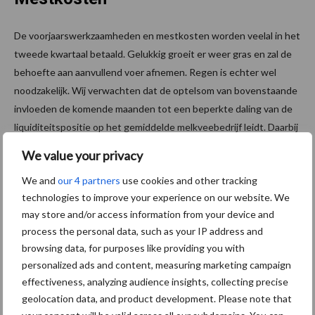
De voorjaarswerkzaamheden en mestkosten worden veelal in het
tweede kwartaal betaald. Gelukkig groeit er weer gras en zal de
behoefte aan aanvullend voer afnemen. Regen is echter wel
noodzakelijk. Wij verwachten dat de optelsom van bovenstaande
invloeden de komende maanden tot een beperkte daling van de
liquiditeitspositie op het gemiddelde melkveebedrijf leidt. Daarbij
is er een groot verschil tussen melkveehouders die al dan niet
We value your privacy
gebruik maken van de opschortingsregeling van banken.
We and
our 4 partners
use cookies and other tracking
Voor nadere informatie over deze liquiditeitsbarometer en over
technologies to improve your experience on our website. We
de belangrijkste pijlers van de kasstroom (melkprijs en saldo)
may store and/or access information from your device and
verwijzen wij graag naar de publicatie
op Agrimatie van
process the personal data, such as your IP address and
Wageningen Economic Research
.
browsing data, for purposes like providing you with
personalized ads and content, measuring marketing campaign
Bron: ABN AMRO
effectiveness, analyzing audience insights, collecting precise
geolocation data, and product development. Please note that
Aanbevolen voor jou!