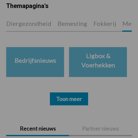
Themapagina's
Diergezondheid
Bemesting
Fokkerij
Melkv
Ligbox &
Bedrijfsnieuws
Voerhekken
Toon meer
Primaire
Recent nieuws
Partner nieuws
Sidebar