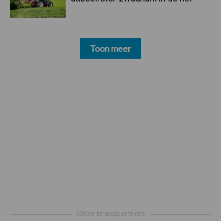
Toon meer
Footer
Onze brandpartners