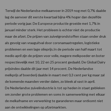
Terwijl de Nederlandse melkaanvoer in 2019 nog met 0,7% daalde
lag de aanvoer dit eerste kwartaal bijna 4% hoger dan dezelfde
periode vorig jaar. De Europese productie groeide met 1,7% in
januari minder sterk. Het probleem is echter niet de productie
maar de afzet. De prijzen van zuivelgrondstoffen staan onder druk
als gevolg van vraaguitval door coronamaatregelen, logistieke
problemen en een lage olieprijs.In de periode van half maart tot
medio april zijn de prijzen voor volle, magere melkpoeder en boter
respectievelijk met 10, 22 en 25 procent gedaald. De Global Dairy
prijsindex daalde dit jaar met 14 procent. De Nederlandse
melkprijs af boerderij daalde in maart met 0,3 cent per kg maar zal
de komende maanden verder dalen, zo bleek al vast in april.
De Nederlandse zuivelindustrie is tot op heden in staat gebleken
om zonder grote problemen en soms in samenwerking met elkaar
de melkafname en verwerking te garanderen maar ontkomt niet
aan de ontwikkelingen op afzetmarkten.