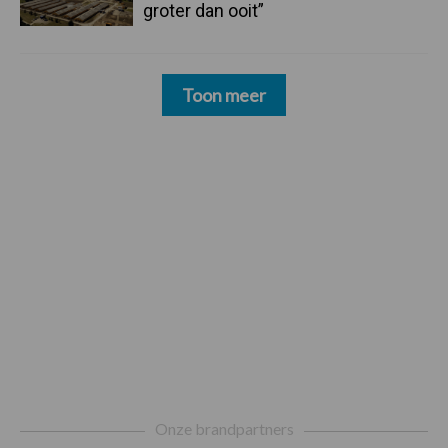
groter dan ooit”
Toon meer
Footer
Onze brandpartners