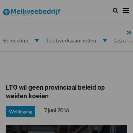
Spring
Door
Spring
Spring
naar
naar
naar
naar
Zoeken...
Zoek
Melkveebedrijf.nl
de
de
de
de
hoofdnavigatie
hoofd
eerste
voettekst
inhoud
sidebar
Bemesting
Teeltwerkzaamheden
Gezond
LTO wil geen provinciaal beleid op
weiden koeien
7 juni 2016
Weidegang