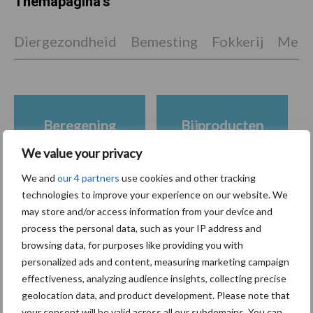
Themapagina's
Diergezondheid
Bemesting
Fokkerij
Melkv
Beregening
Bijproducten
We value your privacy
We and
our 4 partners
use cookies and other tracking
technologies to improve your experience on our website. We
Toon meer
may store and/or access information from your device and
process the personal data, such as your IP address and
browsing data, for purposes like providing you with
personalized ads and content, measuring marketing campaign
Primaire
Recent nieuws
Partner nieuws
effectiveness, analyzing audience insights, collecting precise
geolocation data, and product development. Please note that
Sidebar
your consent will be valid across all our subdomains. You can