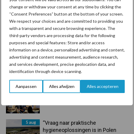
7 aug
Grondstoffenmarkt blijft grillig:
change or withdraw your consent at any time by clicking the
droogte en geopolitiek houden
“Consent Preferences” button at the bottom of your screen.
handel in de greep
We respect your choices and are committed to providing you
with a transparent and secure browsing experience. The
7 aug
De speenhuid: een vaak
third-party vendors are processing data for the following
onderschatte risicofactor voor
purposes and special features: Store and/or access
mastitis
information on a device, personalized advertising and content,
advertising and content measurement, audience research,
6 aug
ForFarmers ziet volume en
and services development, precise geolocation data, and
marktaandeel groeien in krimpende
identification through device scanning.
Nederlandse markt
Aanpassen
Alles afwijzen
Alles accepteren
6 aug
Tien praktische tips voor een
langere levensduur
5 aug
“Vraag naar praktische
hygieneoplossingen is in Polen