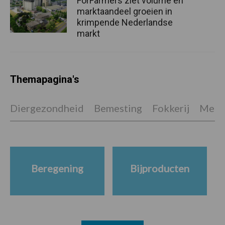
ForFarmers ziet volume en
marktaandeel groeien in
krimpende Nederlandse
markt
Themapagina's
Diergezondheid
Bemesting
Fokkerij
Melkv
Beregening
Bijproducten