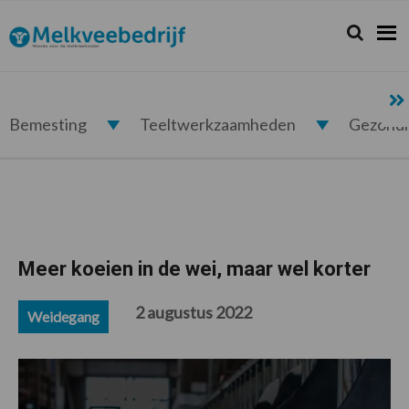
Spring
Door
Spring
Spring
naar
naar
naar
naar
Zoeken...
Zoek
Melkveebedrijf.nl
de
de
de
de
hoofdnavigatie
hoofd
eerste
voettekst
inhoud
sidebar
Bemesting
Teeltwerkzaamheden
Gezond
Meer koeien in de wei, maar wel korter
2 augustus 2022
Weidegang