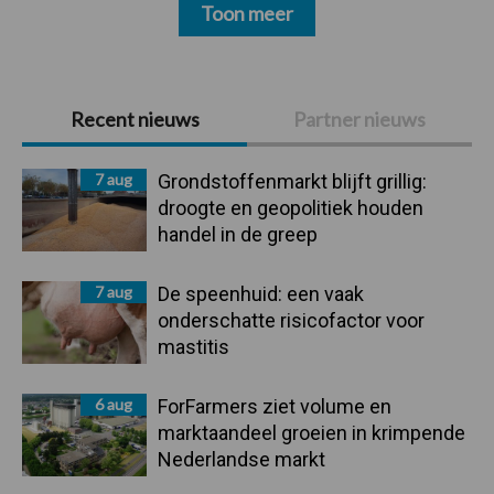
Toon meer
Primaire
Recent nieuws
Partner nieuws
Sidebar
7 aug
Grondstoffenmarkt blijft grillig:
droogte en geopolitiek houden
handel in de greep
7 aug
De speenhuid: een vaak
onderschatte risicofactor voor
mastitis
6 aug
ForFarmers ziet volume en
marktaandeel groeien in krimpende
Nederlandse markt