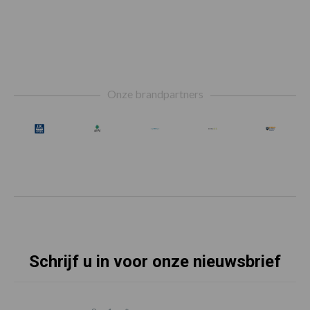
Footer
Onze brandpartners
Schrijf u in voor onze nieuwsbrief