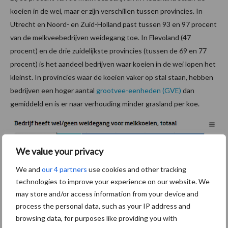
koeien in de wei, maar er zijn verschillen tussen provincies. In
Utrecht en Noord- en Zuid-Holland past tussen 93 en 97 procent
van de melkveebedrijven weidegang toe. In Flevoland (47
procent) en de drie zuidelijkste provincies (tussen de 69 en 77
procent) is het aandeel bedrijven waar koeien in de wei lopen het
kleinst. In provincies waar de koeien vaker op stal staan, hebben
bedrijven een hoger aantal
grootvee-eenheden (GVE)
dan
gemiddeld en is er naar verhouding minder grasland per koe.
We value your privacy
We and
our 4 partners
use cookies and other tracking
technologies to improve your experience on our website. We
may store and/or access information from your device and
process the personal data, such as your IP address and
browsing data, for purposes like providing you with