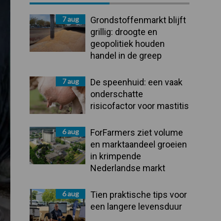
Sidebar
7 aug
Grondstoffenmarkt blijft
grillig: droogte en
geopolitiek houden
handel in de greep
7 aug
De speenhuid: een vaak
onderschatte
risicofactor voor mastitis
6 aug
ForFarmers ziet volume
en marktaandeel groeien
in krimpende
Nederlandse markt
6 aug
Tien praktische tips voor
een langere levensduur