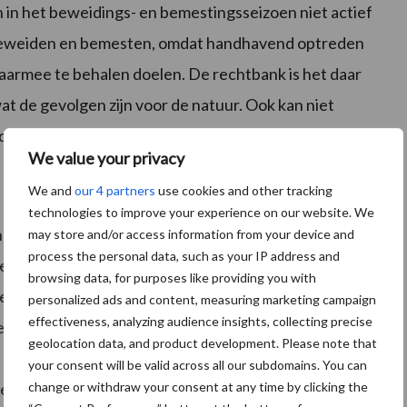
 in het beweidings- en bemestingsseizoen niet actief
 beweiden en bemesten, omdat handhavend optreden
daarmee te behalen doelen. De rechtbank is het daar
 wat de gevolgen zijn voor de natuur. Ook kan niet
sproportioneel is.
We value your privacy
We and
our 4 partners
use cookies and other tracking
technologies to improve your experience on our website. We
 theoretisch gezien mogelijk is om bemesten en
may store and/or access information from your device and
process the personal data, such as your IP address and
n. Bestaand gebruik is een juridisch begrip en houdt
browsing data, for purposes like providing you with
wezen én onderbouwd kan worden dat een activiteit al
personalized ads and content, measuring marketing campaign
effectiveness, analyzing audience insights, collecting precise
erden aangewezen. In de betreffende casus was
geolocation data, and product development. Please note that
at het om bestaand gebruik ging. Hoe die
your consent will be valid across all our subdomains. You can
change or withdraw your consent at any time by clicking the
en is onduidelijk; LTO Nederland noemt dat de kern