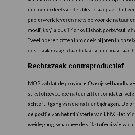
een onderdeel van de stikstofaanpak – het zor
papierwerk leveren niets op voor de natuur e
moeilijker,” aldus Trienke Elshof, portefeuil
“Veel boeren zitten inmiddels al jaren in onze
uitspraak draagt daar helaas alleen maar aan bi
Rechtszaak contraproductief
MOB wil dat de provincie Overijssel handhaven
stikstofgevoelige natuur zitten, omdat zij v
achteruitgang van die natuur bijdragen. De pro
de positie van het ministerie van LNV. Het min
weidegang, waarmee de stikstofemissie van de