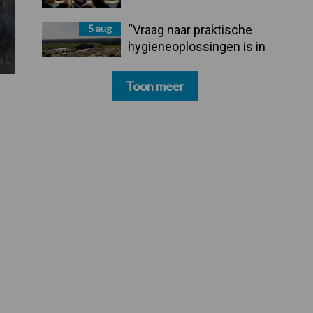
5 aug
“Vraag naar praktische
hygieneoplossingen is in
Polen groter dan ooit”
Toon meer