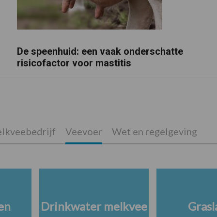
De speenhuid: een vaak onderschatte
risicofactor voor mastitis
lkveebedrijf
Veevoer
Wet en regelgeving
en
Drinkwater melkvee
Grasl