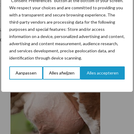
“Consent Preferences” button at the bottom of your screen.
e rechter dat enige flexibiliteit in grondgebruik,
We respect your choices and are committed to providing you
 verbonden is met agrarische bedrijfsvoering.
with a transparent and secure browsing experience. The
third-party vendors are processing data for the following
euw besluit nemen op het handhavingsverzoek van
purposes and special features: Store and/or access
information on a device, personalized advertising and content,
rland hoopt dat de provincie Overijssel in hoger
advertising and content measurement, audience research,
and services development, precise geolocation data, and
identification through device scanning.
Aanpassen
Alles afwijzen
Alles accepteren