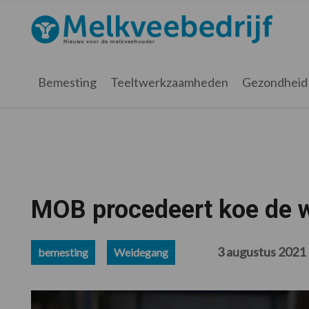
Spring
Door
Spring
Spring
naar
naar
naar
naar
Melkveebedrijf.nl
de
de
de
de
hoofdnavigatie
hoofd
eerste
voettekst
inhoud
sidebar
Bemesting
Teeltwerkzaamheden
Gezondheid
MOB procedeert koe de w
3 augustus 2021
bemesting
Weidegang