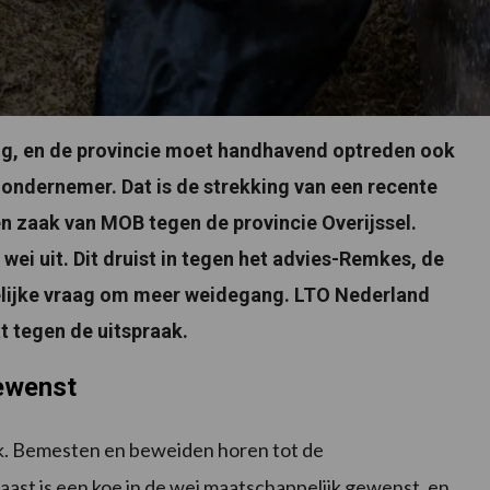
ig, en de provincie moet handhavend optreden ook
e ondernemer. Dat is de strekking van een recente
en zaak van MOB tegen de provincie Overijssel.
wei uit. Dit druist in tegen het advies-Remkes, de
elijke vraag om meer weidegang. LTO Nederland
t tegen de uitspraak.
gewenst
ak. Bemesten en beweiden horen tot de
aast is een koe in de wei maatschappelijk gewenst, en