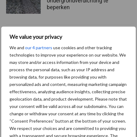
ondergrondverdichting te
beperken
Jaarverslag 2025 Royal A-
We value your privacy
ware: omzet groeit,
nettoresultaat daalt
We and
our 4 partners
use cookies and other tracking
technologies to improve your experience on our website. We
may store and/or access information from your device and
process the personal data, such as your IP address and
browsing data, for purposes like providing you with
Themapagina's
personalized ads and content, measuring marketing campaign
effectiveness, analyzing audience insights, collecting precise
Diergezondheid
Bemesting
Fokkerij
Melkv
geolocation data, and product development. Please note that
your consent will be valid across all our subdomains. You can
change or withdraw your consent at any time by clicking the
“Consent Preferences” button at the bottom of your screen.
We respect your choices and are committed to providing you
Ligbox &
Bedrijfsnieuws
with a transparent and secure browsing experience. The