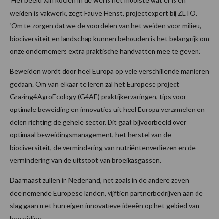
‘Het beeld van koeien in de wei is het mooiste wat er is en
weiden is vakwerk’, zegt Fauve Henst, projectexpert bij ZLTO.
‘Om te zorgen dat we de voordelen van het weiden voor milieu,
biodiversiteit en landschap kunnen behouden is het belangrijk om
onze ondernemers extra praktische handvatten mee te geven.’
Beweiden wordt door heel Europa op vele verschillende manieren
gedaan. Om van elkaar te leren zal het Europese project
Grazing4AgroEcology (G4AE) praktijkervaringen, tips voor
optimale beweiding en innovaties uit heel Europa verzamelen en
delen richting de gehele sector. Dit gaat bijvoorbeeld over
optimaal beweidingsmanagement, het herstel van de
biodiversiteit, de vermindering van nutriëntenverliezen en de
vermindering van de uitstoot van broeikasgassen.
Daarnaast zullen in Nederland, net zoals in de andere zeven
deelnemende Europese landen, vijftien partnerbedrijven aan de
slag gaan met hun eigen innovatieve ideeën op het gebied van
beweiding.