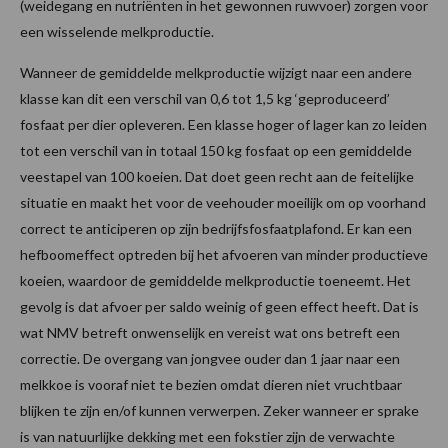
(weidegang en nutriënten in het gewonnen ruwvoer) zorgen voor
een wisselende melkproductie.
Wanneer de gemiddelde melkproductie wijzigt naar een andere
klasse kan dit een verschil van 0,6 tot 1,5 kg ‘geproduceerd’
fosfaat per dier opleveren. Een klasse hoger of lager kan zo leiden
tot een verschil van in totaal 150 kg fosfaat op een gemiddelde
veestapel van 100 koeien. Dat doet geen recht aan de feitelijke
situatie en maakt het voor de veehouder moeilijk om op voorhand
correct te anticiperen op zijn bedrijfsfosfaatplafond. Er kan een
hefboomeffect optreden bij het afvoeren van minder productieve
koeien, waardoor de gemiddelde melkproductie toeneemt. Het
gevolg is dat afvoer per saldo weinig of geen effect heeft. Dat is
wat NMV betreft onwenselijk en vereist wat ons betreft een
correctie. De overgang van jongvee ouder dan 1 jaar naar een
melkkoe is vooraf niet te bezien omdat dieren niet vruchtbaar
blijken te zijn en/of kunnen verwerpen. Zeker wanneer er sprake
is van natuurlijke dekking met een fokstier zijn de verwachte