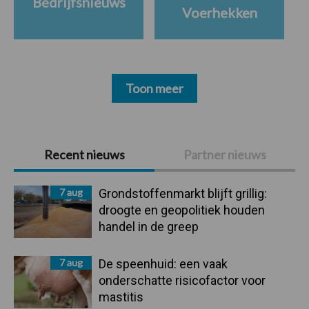
Bedrijfsnieuws
Voerhekken
Toon meer
Primaire
Recent nieuws
Partner nieuws
Sidebar
7 aug
Grondstoffenmarkt blijft grillig:
droogte en geopolitiek houden
handel in de greep
7 aug
De speenhuid: een vaak
onderschatte risicofactor voor
mastitis