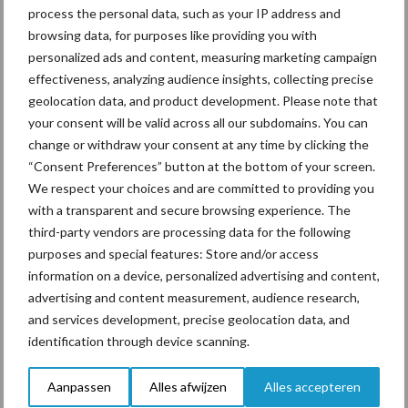
worden aangemeld op code 101 met als gebruiksdoel de
process the personal data, such as your IP address and
melkveehouderij. Het gebruiksdoel wordt pas gewijzigd wanneer
browsing data, for purposes like providing you with
de kalveren het melkveebedrijf verlaten, veelal na zo’n twee
personalized ads and content, measuring marketing campaign
weken. Dit pleit er wat ons betreft voor om een extra
effectiveness, analyzing audience insights, collecting precise
diercategorie toe te voegen, voor kalveren die geboren worden
geolocation data, and product development. Please note that
op een melkveehouderij, maar waarvan bekend is dat het
your consent will be valid across all our subdomains. You can
change or withdraw your consent at any time by clicking the
gebruiksdoel ten behoeve van de vleesveehouderij zal zijn.
“Consent Preferences” button at the bottom of your screen.
Voor al deze omstandigheden tezamen zijn oplossingen
We respect your choices and are committed to providing you
noodzakelijk om een geringe overschrijding van het
with a transparent and secure browsing experience. The
geproduceerde fosfaat te kunnen herstellen. Concreet heeft
third-party vendors are processing data for the following
NMV enkele voorstellen en vraagt u deze op te nemen in het
purposes and special features: Store and/or access
information on a device, personalized advertising and content,
stelsel van fosfaatrechten:
advertising and content measurement, audience research,
Handel in fosfaat mogelijk tot en met 31 januari voor het
and services development, precise geolocation data, and
voorgaande kalenderjaar. Dan is duidelijk welke bedrijven nog
identification through device scanning.
ruimte in hun bedrijfsplafond hebben en kunnen zij hierop
acteren.
Aanpassen
Alles afwijzen
Alles accepteren