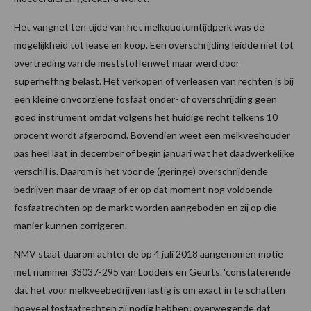
Het vangnet ten tijde van het melkquotumtijdperk was de
mogelijkheid tot lease en koop. Een overschrijding leidde niet tot
overtreding van de meststoffenwet maar werd door
superheffing belast. Het verkopen of verleasen van rechten is bij
een kleine onvoorziene fosfaat onder- of overschrijding geen
goed instrument omdat volgens het huidige recht telkens 10
procent wordt afgeroomd. Bovendien weet een melkveehouder
pas heel laat in december of begin januari wat het daadwerkelijke
verschil is. Daarom is het voor de (geringe) overschrijdende
bedrijven maar de vraag of er op dat moment nog voldoende
fosfaatrechten op de markt worden aangeboden en zij op die
manier kunnen corrigeren.
NMV staat daarom achter de op 4 juli 2018 aangenomen motie
met nummer 33037-295 van Lodders en Geurts. ‘constaterende
dat het voor melkveebedrijven lastig is om exact in te schatten
hoeveel fosfaatrechten zij nodig hebben; overwegende dat