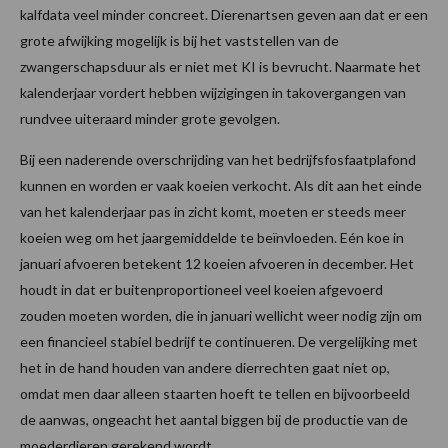
kalfdata veel minder concreet. Dierenartsen geven aan dat er een
grote afwijking mogelijk is bij het vaststellen van de
zwangerschapsduur als er niet met KI is bevrucht. Naarmate het
kalenderjaar vordert hebben wijzigingen in takovergangen van
rundvee uiteraard minder grote gevolgen.
Bij een naderende overschrijding van het bedrijfsfosfaatplafond
kunnen en worden er vaak koeien verkocht. Als dit aan het einde
van het kalenderjaar pas in zicht komt, moeten er steeds meer
koeien weg om het jaargemiddelde te beïnvloeden. Eén koe in
januari afvoeren betekent 12 koeien afvoeren in december. Het
houdt in dat er buitenproportioneel veel koeien afgevoerd
zouden moeten worden, die in januari wellicht weer nodig zijn om
een financieel stabiel bedrijf te continueren. De vergelijking met
het in de hand houden van andere dierrechten gaat niet op,
omdat men daar alleen staarten hoeft te tellen en bijvoorbeeld
de aanwas, ongeacht het aantal biggen bij de productie van de
moederdieren gerekend wordt.