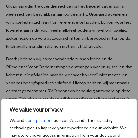
Uit jurisprudentie over dierrechten is het bekend dat er soms
geen rechten beschikbaar zijn op de markt. Uiteraard adviseren
wij onze leden zich aan hun referentie te houden. Echter voor het
lopende jaar is dit voor veel melkveehouders vrijwel onmogelijk.
Zeker gezien de vele bezwaarschriften en beroepschriften op de
knelgevallenregeling die nog niet zijn afgehandeld.
Daarbij hebben wij correspondentie tussen leden en de
Rijksdienst Voor Ondernemingen ontvangen waarin zij stellen dat
kalveren, die afvloeien naar de vleesveehouderij, niet meetellen
voor het bedrijfsproductieplafond. Hierop hebben wij meermaals
contact gezocht met RVO voor een eenduidig antwoord op deze
vraag. Gebleken is dat de voorlichtingsdienst zelf inconsistent is
in de beantwoording van deze vraag. Dit is te betreuren daar zij
We value your privacy
de deskundigen zijn die de boeren te woord staan over vragen
We and
our 4 partners
use cookies and other tracking
die boeren zelf niet overzien. Voor zover ons bekend tellen
technologies to improve your experience on our website. We
kalveren die afvloeien naar de mesterij namelijk wel mee, omdat zij
may store and/or access information from your device and