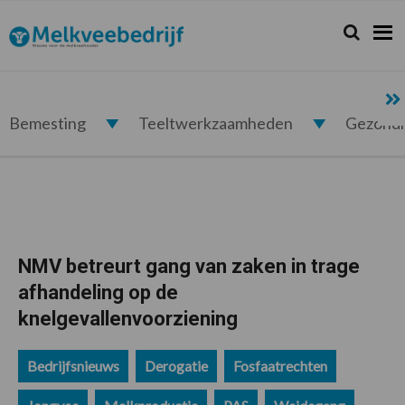
Spring
Door
Spring
Spring
naar
naar
naar
naar
Zoeken...
Zoek
Melkveebedrijf.nl
de
de
de
de
hoofdnavigatie
hoofd
eerste
voettekst
inhoud
sidebar
Bemesting
Teeltwerkzaamheden
Gezond
NMV betreurt gang van zaken in trage
afhandeling op de
knelgevallenvoorziening
Bedrijfsnieuws
Derogatie
Fosfaatrechten