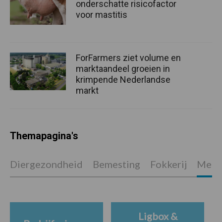
onderschatte risicofactor
voor mastitis
ForFarmers ziet volume en
marktaandeel groeien in
krimpende Nederlandse
markt
Themapagina's
Diergezondheid
Bemesting
Fokkerij
Melkv
Ligbox &