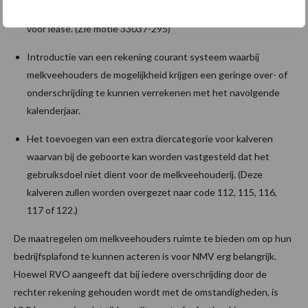
Een percentage van de rechten afromingsvrij bestempelen
voor lease. (Zie motie 33037-295)
Introductie van een rekening courant systeem waarbij
melkveehouders de mogelijkheid krijgen een geringe over- of
onderschrijding te kunnen verrekenen met het navolgende
kalenderjaar.
Het toevoegen van een extra diercategorie voor kalveren
waarvan bij de geboorte kan worden vastgesteld dat het
gebruiksdoel niet dient voor de melkveehouderij. (Deze
kalveren zullen worden overgezet naar code 112, 115, 116,
117 of 122.)
De maatregelen om melkveehouders ruimte te bieden om op hun
bedrijfsplafond te kunnen acteren is voor NMV erg belangrijk.
Hoewel RVO aangeeft dat bij iedere overschrijding door de
rechter rekening gehouden wordt met de omstandigheden, is