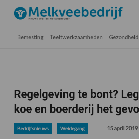
Spring
Door
Spring
Spring
naar
naar
naar
naar
Melkveebedrijf.nl
de
de
de
de
hoofdnavigatie
hoofd
eerste
voettekst
inhoud
sidebar
Bemesting
Teeltwerkzaamheden
Gezondheid
Regelgeving te bont? Leg
koe en boerderij het gevo
15 april 2019
Bedrijfsnieuws
Weidegang