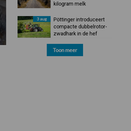
kilogram melk
3 aug
Pöttinger introduceert
compacte dubbelrotor-
zwadhark in de hef
Toon meer