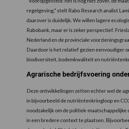
“Vooropgesteld: het is nog niet zover, de maat
regelgeving,” stelt Rabo Research analist La
daarover is duidelijk. We willen lagere ecolog
Rabobank, maar er is zeker perspectief. Friesl
Nederland en de provinciale voorzieningsgraa
Daardoor is het relatief gezien eenvoudiger o
biodiversiteit, bodemkwaliteit en nutriëntenk
Agrarische bedrijfsvoering onde
Deze ontwikkelingen zetten echter wel de agr
in bijvoorbeeld de nutriëntenkringloop en CO
noodzakelijk om de politiek-maatschappelijke 
in een bredere context te plaatsen. Bijvoorb