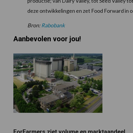
productie; van Dairy Valley, tot Seed Valley t
deze ontwikkelingen en zet Food Forward in o
Bron:
Rabobank
Aanbevolen voor jou!
ForFarmers ziet volume en marktaandeel