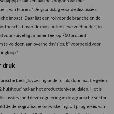
schappij draait zelf aan de knoppen van die
mbert van Horen. “De grondslag voor de discussies
ische impact. Daar ligt een rol voor de branche en de
and beschikt over de minst intensieve veehouderij in
d voor zuivel ligt momenteel op 750 procent.
m te voldoen aan overheidsvisies, bijvoorbeeld voor
ringloop.”
r druk
arische bedrijfsvoering onder druk; door maatregelen
2-huishouding kan het productieniveau dalen. Het is
discussies rond deze regulering in de agrarische sector
eeld de demografische ontwikkeling. Uit prognoses van