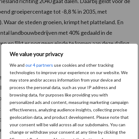
Friesland richting 2040 gaat dalen. Daarbij geldt voor de
pend groeipercentage tot -8,8 % in 2035, met
. Waar de steden groeien, krimpt het platteland. En
aantal landbouwbedrijven met 40% gedaald in de
n en lijkt er nog geen einde te komen aan deze daling.
We value your privacy
We and
our 4 partners
use cookies and other tracking
technologies to improve your experience on our website. We
eidsmaatregelen verstrekkend: in de keten van boer
may store and/or access information from your device and
een zijn eigen productie. Hij staat voor drie banen in
process the personal data, such as your IP address and
browsing data, for purposes like providing you with
in de keten. Minder productie, is minder
personalized ads and content, measuring marketing campaign
ok in en buiten Nederland kunnen we dat merken.
effectiveness, analyzing audience insights, collecting precise
geolocation data, and product development. Please note that
ndom de Friese kernen, bevolkingskrimp en stedentrek:
your consent will be valid across all our subdomains. You can
ct op de leefbaarheid van het Friese platteland.
change or withdraw your consent at any time by clicking the