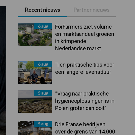
Recent nieuws
Partner nieuws
Primaire
Sidebar
6 aug
ForFarmers ziet volume
en marktaandeel groeien
in krimpende
Nederlandse markt
6 aug
Tien praktische tips voor
een langere levensduur
5 aug
“Vraag naar praktische
hygieneoplossingen is in
Polen groter dan ooit”
5 aug
Drie Franse bedrijven
over de grens van 14.000