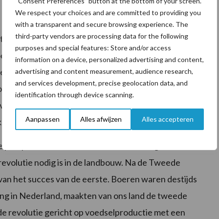
“Consent Preferences” button at the bottom of your screen.
We respect your choices and are committed to providing you
with a transparent and secure browsing experience. The
third-party vendors are processing data for the following
rtrekpunt voor de Food Forward-bijeenkomst in
purposes and special features: Store and/or access
ood & agri-ondernemers, overheden, onderzoekers,
information on a device, personalized advertising and content,
dan bijeen om gezamenlijk stappen te zetten
advertising and content measurement, audience research,
and services development, precise geolocation data, and
n getackeld. Het is de intentie om vanuit die serie
identification through device scanning.
e vormen die hun oplossing in een paar maanden verder
Aanpassen
Alles afwijzen
Alles accepteren
.
e perspectief van het wereldvoedselvraagstuk voeden
evolutie nodig is in de landbouw. Na de Tweede
an het succes van de eerste. Boeren waren destijds
ing in Nederland, maakten van ons land de tweede
 revolutie gericht op voedselproductie met een