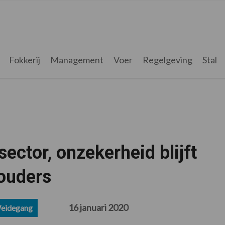
Fokkerij
Management
Voer
Regelgeving
Stal
ector, onzekerheid blijft
ouders
16 januari 2020
eidegang