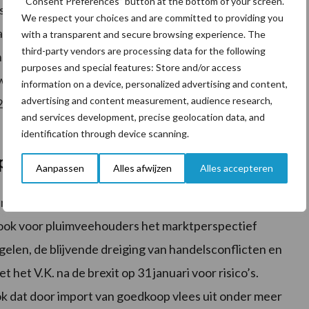
“Consent Preferences” button at the bottom of your screen.
spectief ondanks risico’s (stikstofbeleid,
We respect your choices and are committed to providing you
matigd positief. We verwachten voor 2020 een
with a transparent and secure browsing experience. The
third-party vendors are processing data for the following
onsumptievraag zich in Nederland en de ons
purposes and special features: Store and/or access
wikkelen, wat bijvoorbeeld voor de sierteelt goed
information on a device, personalized advertising and content,
advertising and content measurement, audience research,
 2020 van extra vraag uit het door varkenspest
and services development, precise geolocation data, and
identification through device scanning.
n pluimveehouders
Aanpassen
Alles afwijzen
Alles accepteren
ntensieve veehouderij. Hoewel voor melkveehouders
n ook voor pluimveehouders het marktperspectief
gelen, de blijvende dreiging van handelsconflicten en
het V.K. na de brexit op 31 januari voor risico’s.
k dat door import van goedkoop vlees uit onder meer