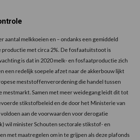
ontrole
er aantal melkkoeien en – ondanks een gemiddeld
productie met circa 2%. De fosfaatuitstoot is
chting is dat in 2020 melk- en fosfaatproductie zich
n een redelijk soepele afzet naar de akkerbouw lijkt
ropese meststoffenverordening die handel tussen
 de mestmarkt. Samen met meer weidegang leidt dit tot
evoerde stikstofbeleid en de door het Ministerie van
voldoen aan de voorwaarden voor derogatie
 wil minister Schouten sectorale stikstof- en
n met maatregelen om in te grijpen als deze plafonds