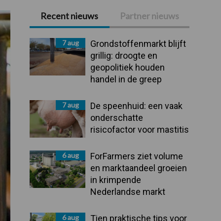
Recent nieuws
Partner nieuws
Primaire
Sidebar
7 aug
Grondstoffenmarkt blijft
grillig: droogte en
geopolitiek houden
handel in de greep
7 aug
De speenhuid: een vaak
onderschatte
risicofactor voor mastitis
6 aug
ForFarmers ziet volume
en marktaandeel groeien
in krimpende
Nederlandse markt
6 aug
Tien praktische tips voor