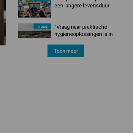
een langere levensduur
5 aug
“Vraag naar praktische
hygieneoplossingen is in
Polen groter dan ooit”
Toon meer