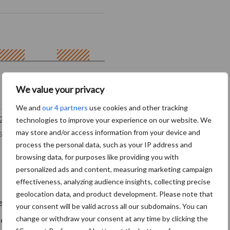
We value your privacy
We and
our 4 partners
use cookies and other tracking
technologies to improve your experience on our website. We
may store and/or access information from your device and
process the personal data, such as your IP address and
browsing data, for purposes like providing you with
personalized ads and content, measuring marketing campaign
effectiveness, analyzing audience insights, collecting precise
geolocation data, and product development. Please note that
 agrarische sector weer in 2019. De lange termijn
your consent will be valid across all our subdomains. You can
change or withdraw your consent at any time by clicking the
opgelegde fosfaat- en andere plafonds waarschijnlijk