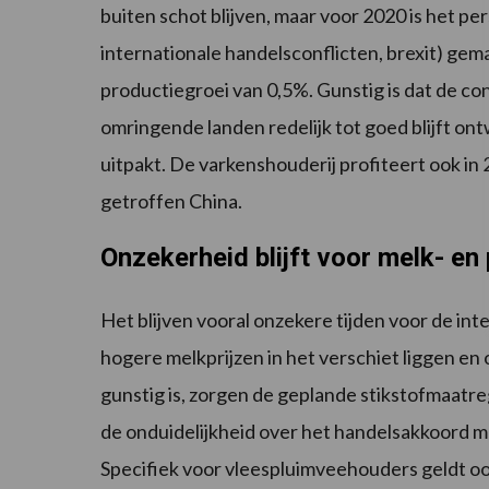
buiten schot blijven, maar voor 2020 is het per
internationale handelsconflicten, brexit) ge
productiegroei van 0,5%. Gunstig is dat de c
omringende landen redelijk tot goed blijft ont
uitpakt. De varkenshouderij profiteert ook in
getroffen China.
Onzekerheid blijft voor melk- e
Het blijven vooral onzekere tijden voor de i
hogere melkprijzen in het verschiet liggen e
gunstig is, zorgen de geplande stikstofmaatre
de onduidelijkheid over het handelsakkoord met 
Specifiek voor vleespluimveehouders geldt oo