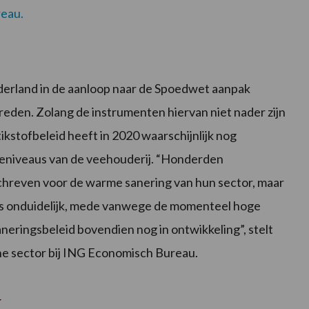
reau.
derland in de aanloop naar de Spoedwet aanpak
etreden. Zolang de instrumenten hiervan niet nader zijn
stikstofbeleid heeft in 2020 waarschijnlijk nog
tieniveaus van de veehouderij. “Honderden
hreven voor de warme sanering van hun sector, maar
t is onduidelijk, mede vanwege de momenteel hoge
neringsbeleid bovendien nog in ontwikkeling”, stelt
e sector bij ING Economisch Bureau.