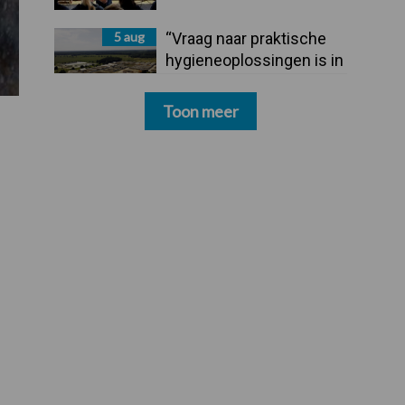
5 aug
“Vraag naar praktische
hygieneoplossingen is in
Polen groter dan ooit”
Toon meer