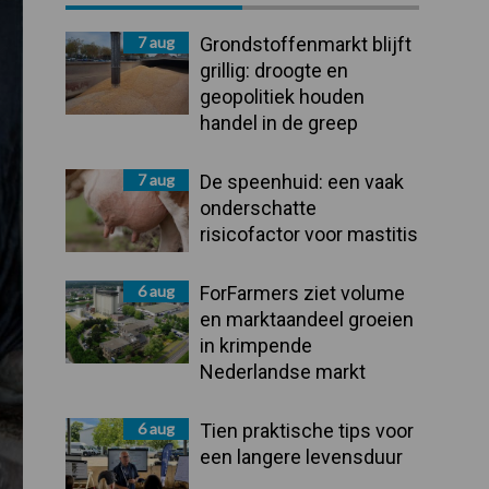
Sidebar
7 aug
Grondstoffenmarkt blijft
grillig: droogte en
geopolitiek houden
handel in de greep
7 aug
De speenhuid: een vaak
onderschatte
risicofactor voor mastitis
6 aug
ForFarmers ziet volume
en marktaandeel groeien
in krimpende
Nederlandse markt
6 aug
Tien praktische tips voor
een langere levensduur