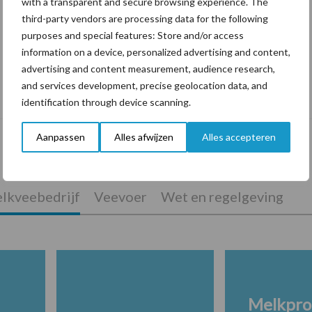
with a transparent and secure browsing experience. The
third-party vendors are processing data for the following
purposes and special features: Store and/or access
information on a device, personalized advertising and content,
advertising and content measurement, audience research,
De speenhuid: een vaak onderschatte
and services development, precise geolocation data, and
risicofactor voor mastitis
identification through device scanning.
Aanpassen
Alles afwijzen
Alles accepteren
lkveebedrijf
Veevoer
Wet en regelgeving
Melkpro