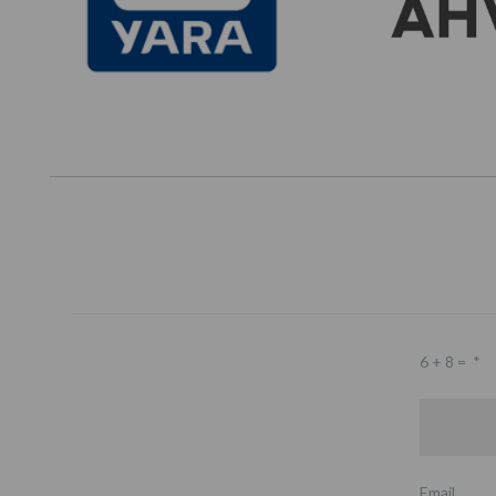
6 + 8 =
*
Email