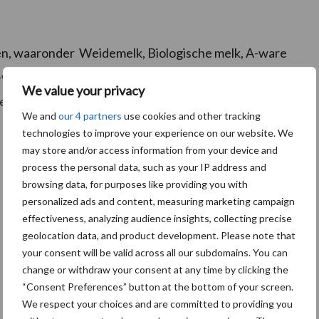
n, waaronder Weidemelk, Biologische melk, A-ware
-ware Boerderijmelk bij. De komst van de nieuwe
We value your privacy
le melkstromen voor de korte en de lange termijn goed
We and
our 4 partners
use cookies and other tracking
technologies to improve your experience on our website. We
may store and/or access information from your device and
process the personal data, such as your IP address and
browsing data, for purposes like providing you with
personalized ads and content, measuring marketing campaign
effectiveness, analyzing audience insights, collecting precise
geolocation data, and product development. Please note that
your consent will be valid across all our subdomains. You can
change or withdraw your consent at any time by clicking the
“Consent Preferences” button at the bottom of your screen.
We respect your choices and are committed to providing you