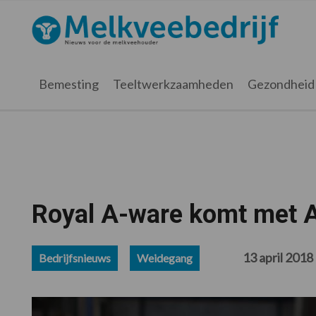
Spring
Door
Spring
Spring
naar
naar
naar
naar
Melkveebedrijf.nl
de
de
de
de
hoofdnavigatie
hoofd
eerste
voettekst
inhoud
sidebar
Bemesting
Teeltwerkzaamheden
Gezondheid
Royal A-ware komt met A
13 april 2018
Bedrijfsnieuws
Weidegang