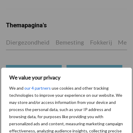
Themapagina's
Diergezondheid
Bemesting
Fokkerij
Melkv
We value your privacy
Beregening
Bijproducten
We and
our 4 partners
use cookies and other tracking
technologies to improve your experience on our website. We
may store and/or access information from your device and
process the personal data, such as your IP address and
Toon meer
browsing data, for purposes like providing you with
personalized ads and content, measuring marketing campaign
effectiveness, analyzing audience insights, collecting precise