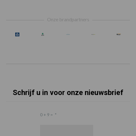
Footer
Onze brandpartners
Schrijf u in voor onze nieuwsbrief
0 + 9 =
*