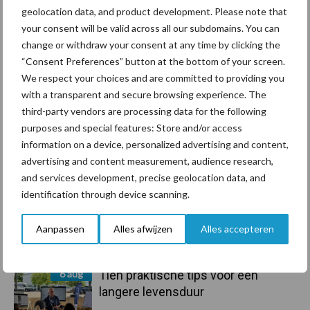
geolocation data, and product development. Please note that
Primaire
Recent nieuws
Partner nieuws
your consent will be valid across all our subdomains. You can
Sidebar
change or withdraw your consent at any time by clicking the
“Consent Preferences” button at the bottom of your screen.
7 aug
Grondstoffenmarkt blijft grillig:
We respect your choices and are committed to providing you
droogte en geopolitiek houden
with a transparent and secure browsing experience. The
handel in de greep
third-party vendors are processing data for the following
purposes and special features: Store and/or access
7 aug
De speenhuid: een vaak
information on a device, personalized advertising and content,
onderschatte risicofactor voor
advertising and content measurement, audience research,
mastitis
and services development, precise geolocation data, and
identification through device scanning.
6 aug
ForFarmers ziet volume en
marktaandeel groeien in krimpende
Aanpassen
Alles afwijzen
Alles accepteren
Nederlandse markt
6 aug
Tien praktische tips voor een
langere levensduur