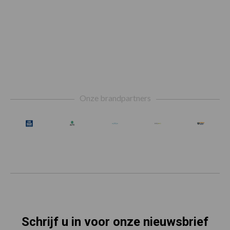
Footer
Onze brandpartners
Schrijf u in voor onze nieuwsbrief