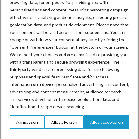
browsing data, for purposes like providing you with
personalized ads and content, measuring marketing campaign
effectiveness, analyzing audience insights, collecting precise
Drie Franse bedrijven over
geolocation data, and product development. Please note that
de grens van 14.000
your consent will be valid across all our subdomains. You can
kilogram melk
change or withdraw your consent at any time by clicking the
“Consent Preferences” button at the bottom of your screen.
We respect your choices and are committed to providing you
with a transparent and secure browsing experience. The
Themapagina's
third-party vendors are processing data for the following
purposes and special features: Store and/or access
information on a device, personalized advertising and content,
Diergezondheid
Bemesting
Fokkerij
Melkv
advertising and content measurement, audience research,
and services development, precise geolocation data, and
identification through device scanning.
Aanpassen
Alles afwijzen
Alles accepteren
Mastitis
Hittestress