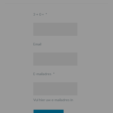
3 + 0 =
*
Email
E-mailadres
*
Vul hier uw e-mailadres in