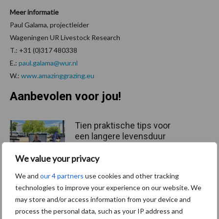
Meer informatie
Paul Galama, projectleider
Wageningen UR Livestock Research
T.: +31 (0)317 480338
E.:
paul.galama@wur.nl
W.:
www.amazinggrazing.eu
Aanbevolen voor jou!
Tien praktische tips voor
een langere levensduur
We value your privacy
We and
our 4 partners
use cookies and other tracking
technologies to improve your experience on our website. We
“Vraag naar praktische
may store and/or access information from your device and
hygieneoplossingen is in
Polen groter dan ooit”
process the personal data, such as your IP address and