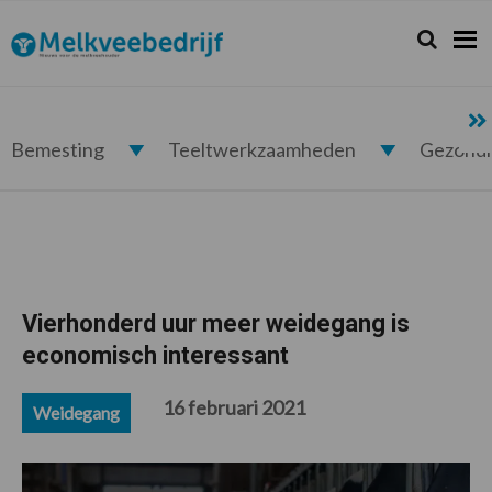
Spring
Door
Spring
Spring
naar
naar
naar
naar
Zoeken...
Zoek
Melkveebedrijf.nl
de
de
de
de
hoofdnavigatie
hoofd
eerste
voettekst
inhoud
sidebar
Bemesting
Teeltwerkzaamheden
Gezond
Vierhonderd uur meer weidegang is
economisch interessant
16 februari 2021
Weidegang