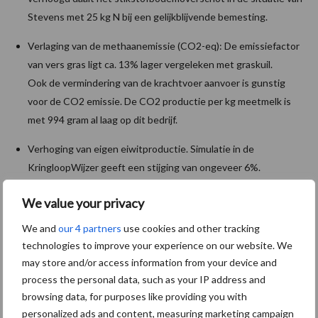
Stevens met 25 kg N bij een gelijkblijvende bemesting.
Verlaging van de methaanemissie (CO2-eq): De emissiefactor
van vers gras ligt ca. 13% lager vergeleken met graskuil.
Ook de vermindering van de krachtvoer aanvoer is gunstig
voor de CO2 emissie. De CO2 productie per kg meetmelk is
met 994 gram al laag op dit bedrijf.
Verhoging van eigen eiwitproductie. Simulatie in de
KringloopWijzer geeft een stijging van ongeveer 6%.
Ambitie start met goed plan
We value your privacy
We and
our 4 partners
use cookies and other tracking
Vierhonderd uur extra weidegang draagt positief bij aan de
technologies to improve your experience on our website. We
bedrijfs- en projectdoelen. Meer uren weiden zorgt voor een
may store and/or access information from your device and
renderende melkveehouderij met lage emissies. Stevens’ plan
process the personal data, such as your IP address and
voor het komende jaar is ambitieus, maar wel gestoeld op
browsing data, for purposes like providing you with
realisme. Nu aan slag om het te realiseren, waarbij alles begint
personalized ads and content, measuring marketing campaign