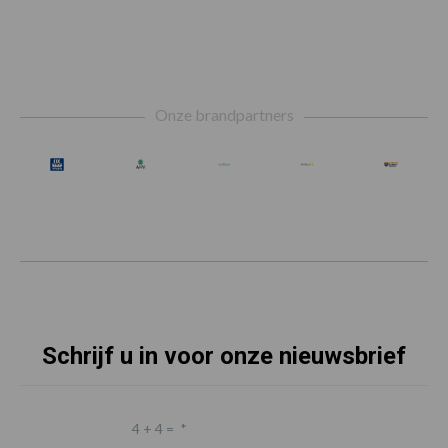
Footer
Onze brandpartners
Schrijf u in voor onze nieuwsbrief
4 + 4 =
*