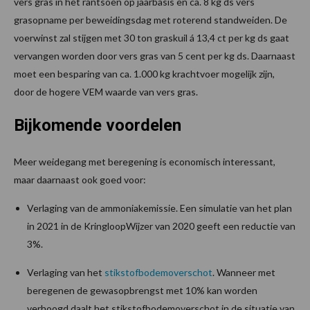
vers gras in het rantsoen op jaarbasis en ca. 8 kg ds vers
grasopname per beweidingsdag met roterend standweiden. De
voerwinst zal stijgen met 30 ton graskuil á 13,4 ct per kg ds gaat
vervangen worden door vers gras van 5 cent per kg ds. Daarnaast
moet een besparing van ca. 1.000 kg krachtvoer mogelijk zijn,
door de hogere VEM waarde van vers gras.
Bijkomende voordelen
Meer weidegang met beregening is economisch interessant,
maar daarnaast ook goed voor:
Verlaging van de ammoniakemissie. Een simulatie van het plan
in 2021 in de KringloopWijzer van 2020 geeft een reductie van
3%.
Verlaging van het
stikstofbodemoverschot
. Wanneer met
beregenen de gewasopbrengst met 10% kan worden
verhoogd daalt het stikstofbodemoverschot in de situatie van