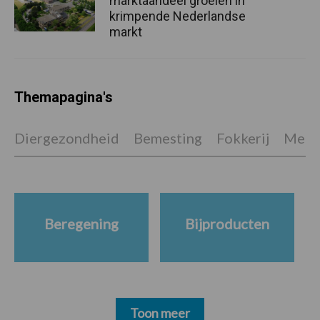
marktaandeel groeien in
krimpende Nederlandse
markt
Themapagina's
Diergezondheid
Bemesting
Fokkerij
Melkv
Beregening
Bijproducten
Toon meer