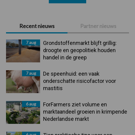
Primaire
Recent nieuws
Partner nieuws
Sidebar
7 aug
Grondstoffenmarkt blijft grillig:
droogte en geopolitiek houden
handel in de greep
7 aug
De speenhuid: een vaak
onderschatte risicofactor voor
mastitis
6 aug
ForFarmers ziet volume en
marktaandeel groeien in krimpende
Nederlandse markt
6 aug