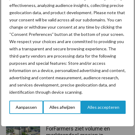
effectiveness, analyzing audience insights, collecting precise
met een goed doordacht plan.
geolocation data, and product development. Please note that
Bron:
Verantwoorde Veehouderij
your consent will be valid across all our subdomains. You can
change or withdraw your consent at any time by clicking the
Aanbevolen voor jou!
“Consent Preferences” button at the bottom of your screen.
We respect your choices and are committed to providing you
Grondstoffenmarkt blijft
with a transparent and secure browsing experience. The
grillig: droogte en
third-party vendors are processing data for the following
geopolitiek houden handel
purposes and special features: Store and/or access
in de greep
information on a device, personalized advertising and content,
advertising and content measurement, audience research,
and services development, precise geolocation data, and
De speenhuid: een vaak
identification through device scanning.
onderschatte risicofactor
voor mastitis
Aanpassen
Alles afwijzen
Alles accepteren
ForFarmers ziet volume en