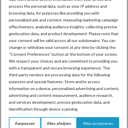
Beregening
Bijproducten
process the personal data, such as your IP address and
browsing data, for purposes like providing you with
personalized ads and content, measuring marketing campaign
effectiveness, analyzing audience insights, collecting precise
geolocation data, and product development. Please note that
Toon meer
your consent will be valid across all our subdomains. You can
change or withdraw your consent at any time by clicking the
“Consent Preferences” button at the bottom of your screen.
We respect your choices and are committed to providing you
Primaire
Recent nieuws
Partner nieuws
with a transparent and secure browsing experience. The
Sidebar
third-party vendors are processing data for the following
purposes and special features: Store and/or access
7 aug
Grondstoffenmarkt blijft grillig:
information on a device, personalized advertising and content,
droogte en geopolitiek houden
advertising and content measurement, audience research,
handel in de greep
and services development, precise geolocation data, and
identification through device scanning.
7 aug
De speenhuid: een vaak
onderschatte risicofactor voor
Aanpassen
Alles afwijzen
Alles accepteren
mastitis