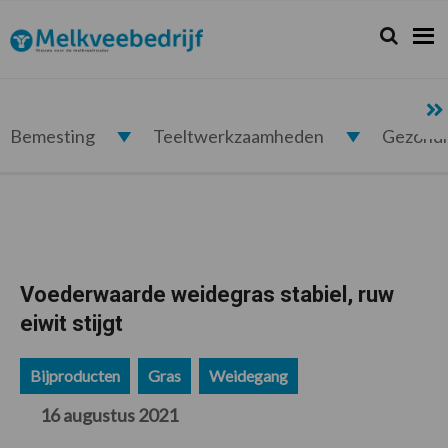
Spring
Door
Spring
Spring
naar
naar
naar
naar
Zoeken...
Zoek
Melkveebedrijf.nl
de
de
de
de
hoofdnavigatie
hoofd
eerste
voettekst
inhoud
sidebar
Bemesting
Teeltwerkzaamheden
Gezond
Voederwaarde weidegras stabiel, ruw
eiwit stijgt
Bijproducten
Gras
Weidegang
16 augustus 2021