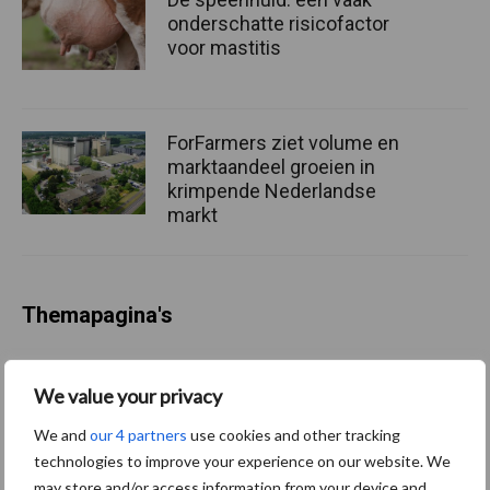
onderschatte risicofactor
voor mastitis
ForFarmers ziet volume en
marktaandeel groeien in
krimpende Nederlandse
markt
Themapagina's
Diergezondheid
Bemesting
Fokkerij
Melkv
We value your privacy
We and
our 4 partners
use cookies and other tracking
technologies to improve your experience on our website. We
may store and/or access information from your device and