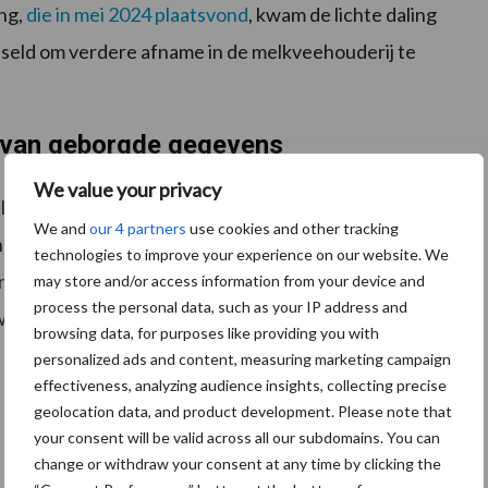
ng,
die in mei 2024 plaatsvond
, kwam de lichte daling
isseld om verdere afname in de melkveehouderij te
 van geborgde gegevens
We value your privacy
elkveebedrijven dat een vorm van weidegang toepast.
We and
our 4 partners
use cookies and other tracking
aan de hand van geborgde gegevens van
technologies to improve your experience on our website. We
 het betreffende jaar voor 1 december zijn gestopt,
may store and/or access information from your device and
process the personal data, such as your IP address and
 weidegangcijfer van de onderneming.
browsing data, for purposes like providing you with
personalized ads and content, measuring marketing campaign
effectiveness, analyzing audience insights, collecting precise
geolocation data, and product development. Please note that
your consent will be valid across all our subdomains. You can
change or withdraw your consent at any time by clicking the