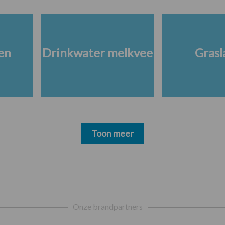
en
Drinkwater melkvee
Grasl
Toon meer
Onze brandpartners