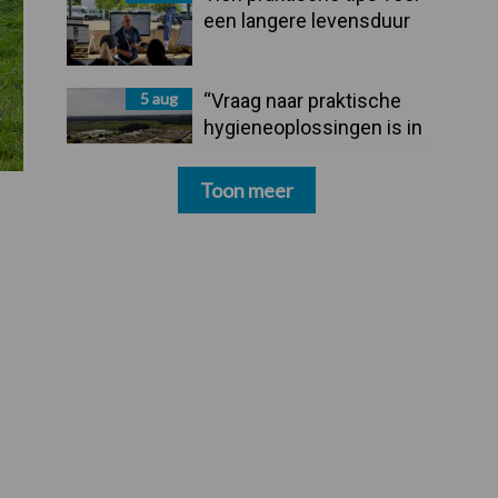
een langere levensduur
5 aug
“Vraag naar praktische
hygieneoplossingen is in
Polen groter dan ooit”
Toon meer