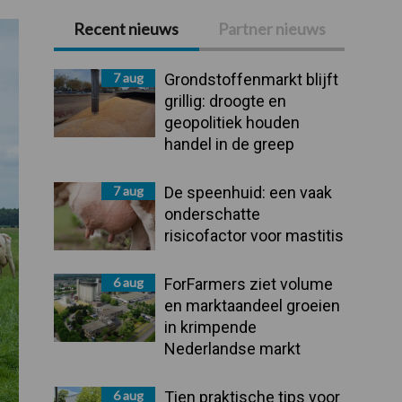
Recent nieuws
Partner nieuws
Primaire
Sidebar
7 aug
Grondstoffenmarkt blijft
grillig: droogte en
geopolitiek houden
handel in de greep
7 aug
De speenhuid: een vaak
onderschatte
risicofactor voor mastitis
6 aug
ForFarmers ziet volume
en marktaandeel groeien
in krimpende
Nederlandse markt
6 aug
Tien praktische tips voor