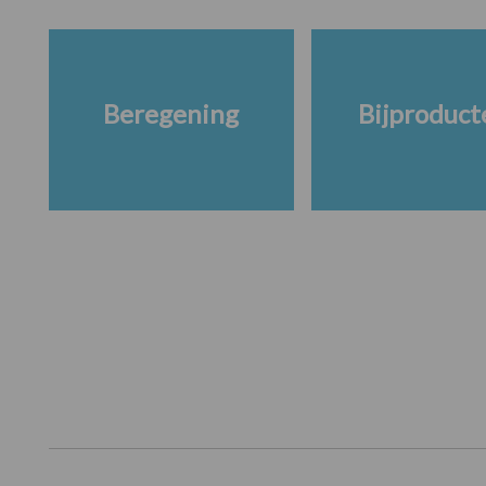
Beregening
Bijproduct
Footer