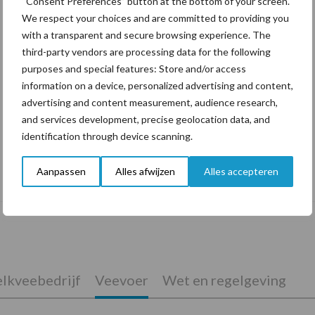
“Consent Preferences” button at the bottom of your screen.
We respect your choices and are committed to providing you
with a transparent and secure browsing experience. The
third-party vendors are processing data for the following
purposes and special features: Store and/or access
information on a device, personalized advertising and content,
advertising and content measurement, audience research,
and services development, precise geolocation data, and
identification through device scanning.
De speenhuid: een vaak onderschatte
Aanpassen
Alles afwijzen
Alles accepteren
risicofactor voor mastitis
lkveebedrijf
Veevoer
Wet en regelgeving