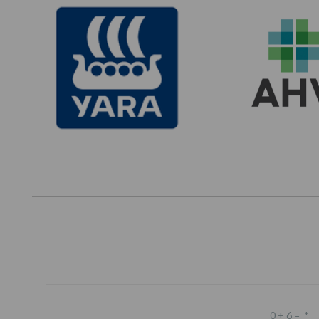
0 + 6 =
*