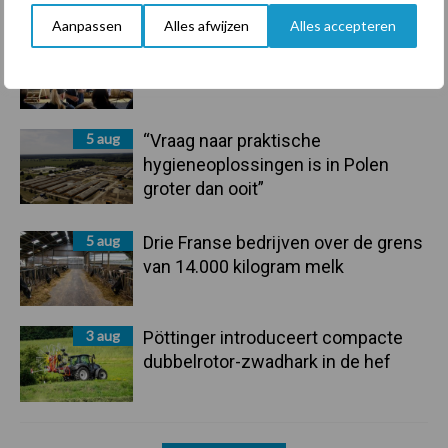
Aanpassen
Alles afwijzen
Alles accepteren
6 aug
Tien praktische tips voor een
langere levensduur
5 aug
“Vraag naar praktische
hygieneoplossingen is in Polen
groter dan ooit”
5 aug
Drie Franse bedrijven over de grens
van 14.000 kilogram melk
3 aug
Pöttinger introduceert compacte
dubbelrotor-zwadhark in de hef