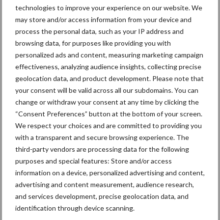
technologies to improve your experience on our website. We
may store and/or access information from your device and
process the personal data, such as your IP address and
browsing data, for purposes like providing you with
Mastitis
Hittestress
personalized ads and content, measuring marketing campaign
effectiveness, analyzing audience insights, collecting precise
geolocation data, and product development. Please note that
your consent will be valid across all our subdomains. You can
change or withdraw your consent at any time by clicking the
“Consent Preferences” button at the bottom of your screen.
Toon meer
We respect your choices and are committed to providing you
with a transparent and secure browsing experience. The
third-party vendors are processing data for the following
Primaire
purposes and special features: Store and/or access
Recent nieuws
Partner nieuws
information on a device, personalized advertising and content,
Sidebar
advertising and content measurement, audience research,
6 aug
ForFarmers ziet volume en
and services development, precise geolocation data, and
marktaandeel groeien in krimpende
identification through device scanning.
Nederlandse markt