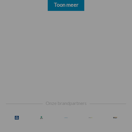
Toon meer
Footer
Onze brandpartners