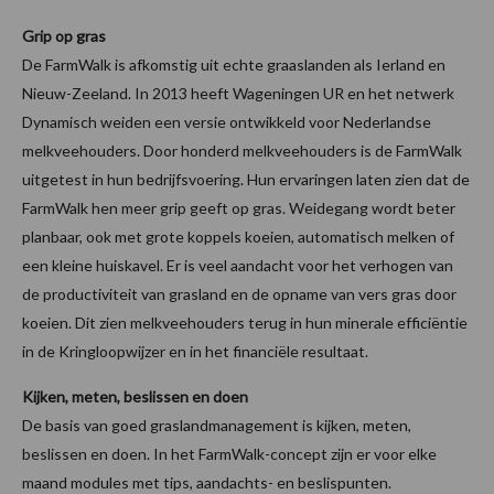
Grip op gras
De FarmWalk is afkomstig uit echte graaslanden als Ierland en
Nieuw-Zeeland. In 2013 heeft Wageningen UR en het netwerk
Dynamisch weiden een versie ontwikkeld voor Nederlandse
melkveehouders. Door honderd melkveehouders is de FarmWalk
uitgetest in hun bedrijfsvoering. Hun ervaringen laten zien dat de
FarmWalk hen meer grip geeft op gras. Weidegang wordt beter
planbaar, ook met grote koppels koeien, automatisch melken of
een kleine huiskavel. Er is veel aandacht voor het verhogen van
de productiviteit van grasland en de opname van vers gras door
koeien. Dit zien melkveehouders terug in hun minerale efficiëntie
in de Kringloopwijzer en in het financiële resultaat.
Kijken, meten, beslissen en doen
De basis van goed graslandmanagement is kijken, meten,
beslissen en doen. In het FarmWalk-concept zijn er voor elke
maand modules met tips, aandachts- en beslispunten.