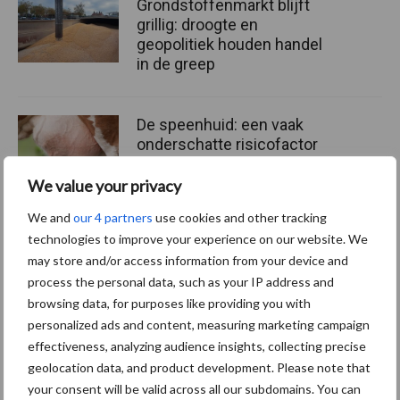
Grondstoffenmarkt blijft
grillig: droogte en
geopolitiek houden handel
in de greep
De speenhuid: een vaak
onderschatte risicofactor
voor mastitis
We value your privacy
We and
our 4 partners
use cookies and other tracking
technologies to improve your experience on our website. We
ForFarmers ziet volume en
marktaandeel groeien in
may store and/or access information from your device and
krimpende Nederlandse
process the personal data, such as your IP address and
markt
browsing data, for purposes like providing you with
personalized ads and content, measuring marketing campaign
effectiveness, analyzing audience insights, collecting precise
geolocation data, and product development. Please note that
Themapagina's
your consent will be valid across all our subdomains. You can