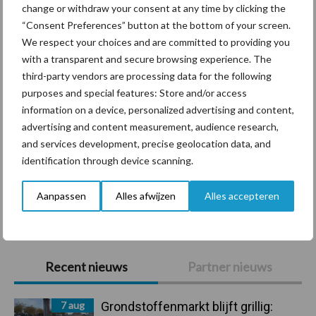
change or withdraw your consent at any time by clicking the
Diergezondheid
Bemesting
Fokkerij
Melkv
“Consent Preferences” button at the bottom of your screen.
We respect your choices and are committed to providing you
with a transparent and secure browsing experience. The
third-party vendors are processing data for the following
purposes and special features: Store and/or access
Beregening
Bijproducten
information on a device, personalized advertising and content,
advertising and content measurement, audience research,
and services development, precise geolocation data, and
identification through device scanning.
Aanpassen
Alles afwijzen
Alles accepteren
Toon meer
Primaire
Recent nieuws
Partner nieuws
Sidebar
7 aug
Grondstoffenmarkt blijft grillig: