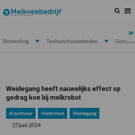
Spring
Door
Spring
Spring
naar
naar
naar
naar
Zoeken...
Zoek
Melkveebedrijf.nl
de
de
de
de
hoofdnavigatie
hoofd
eerste
voettekst
inhoud
sidebar
Bemesting
Teeltwerkzaamheden
Gezond
Weidegang heeft nauwelijks effect op
gedrag koe bij melkrobot
Krachtvoer
Melkrobot
Weidegang
27 juni 2014