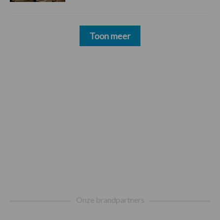
Toon meer
Footer
Onze brandpartners