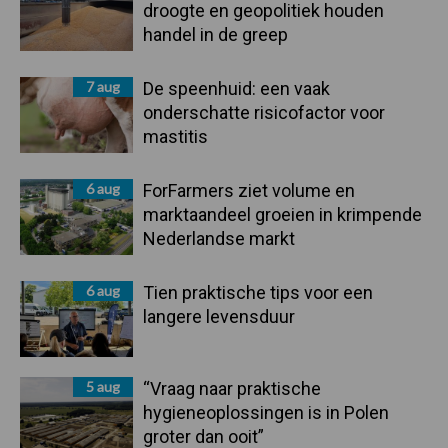
droogte en geopolitiek houden
handel in de greep
7 aug
De speenhuid: een vaak
onderschatte risicofactor voor
mastitis
6 aug
ForFarmers ziet volume en
marktaandeel groeien in krimpende
Nederlandse markt
6 aug
Tien praktische tips voor een
langere levensduur
5 aug
“Vraag naar praktische
hygieneoplossingen is in Polen
groter dan ooit”