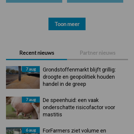
Toon meer
Primaire
Recent nieuws
Partner nieuws
Sidebar
7 aug
Grondstoffenmarkt blijft grillig:
droogte en geopolitiek houden
handel in de greep
7 aug
De speenhuid: een vaak
onderschatte risicofactor voor
mastitis
6 aug
ForFarmers ziet volume en