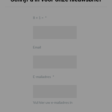
8 + 1 =
*
Email
E-mailadres
*
Vul hier uw e-mailadres in