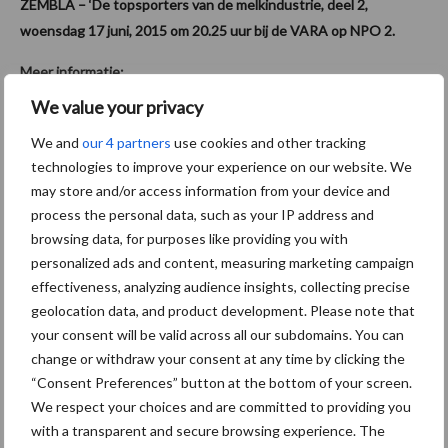
ZEMBLA – ‘De topsporters van de melkindustrie, deel 2,
woensdag 17 juni, 2015 om 20.25 uur bij de VARA op NPO 2.
Meer informatie:
Zembla
We value your privacy
W.:
zembla.vara.nl
We and
our 4 partners
use cookies and other tracking
E.:
zembla@vara.nl
technologies to improve your experience on our website. We
Aanbevolen voor jou!
may store and/or access information from your device and
process the personal data, such as your IP address and
browsing data, for purposes like providing you with
Grondstoffenmarkt blijft
personalized ads and content, measuring marketing campaign
grillig: droogte en
effectiveness, analyzing audience insights, collecting precise
geopolitiek houden handel
geolocation data, and product development. Please note that
in de greep
your consent will be valid across all our subdomains. You can
change or withdraw your consent at any time by clicking the
“Consent Preferences” button at the bottom of your screen.
De speenhuid: een vaak
onderschatte risicofactor
We respect your choices and are committed to providing you
voor mastitis
with a transparent and secure browsing experience. The