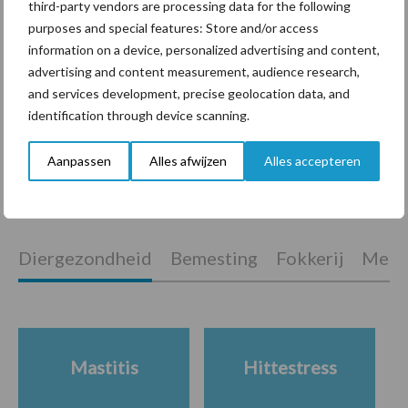
third-party vendors are processing data for the following
purposes and special features: Store and/or access
information on a device, personalized advertising and content,
ForFarmers ziet volume en
advertising and content measurement, audience research,
marktaandeel groeien in
and services development, precise geolocation data, and
krimpende Nederlandse
identification through device scanning.
markt
Aanpassen
Alles afwijzen
Alles accepteren
Themapagina's
Diergezondheid
Bemesting
Fokkerij
Melkv
Mastitis
Hittestress