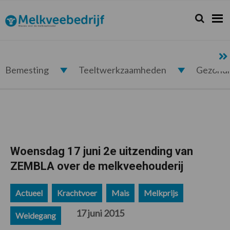
Spring
Door
Spring
Spring
naar
naar
naar
naar
Zoeken...
Zoek
Melkveebedrijf.nl
de
de
de
de
hoofdnavigatie
hoofd
eerste
voettekst
inhoud
sidebar
Bemesting
Teeltwerkzaamheden
Gezond
Woensdag 17 juni 2e uitzending van
ZEMBLA over de melkveehouderij
Actueel
Krachtvoer
Mais
Melkprijs
17 juni 2015
Weidegang