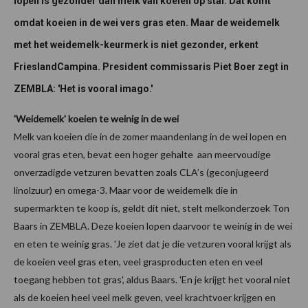
lopen is gezonder dan melk van koeien op stal. Dat komt
omdat koeien in de wei vers gras eten. Maar de weidemelk
met het weidemelk-keurmerk is niet gezonder, erkent
FrieslandCampina. President commissaris Piet Boer zegt in
ZEMBLA: 'Het is vooral imago.'
'Weidemelk' koeien te weinig in de wei
Melk van koeien die in de zomer maandenlang in de wei lopen en
vooral gras eten, bevat een hoger gehalte aan meervoudige
onverzadigde vetzuren bevatten zoals CLA’s (geconjugeerd
linolzuur) en omega-3. Maar voor de weidemelk die in
supermarkten te koop is, geldt dit niet, stelt melkonderzoek Ton
Baars in ZEMBLA. Deze koeien lopen daarvoor te weinig in de wei
en eten te weinig gras. 'Je ziet dat je die vetzuren vooral krijgt als
de koeien veel gras eten, veel grasproducten eten en veel
toegang hebben tot gras', aldus Baars. 'En je krijgt het vooral niet
als de koeien heel veel melk geven, veel krachtvoer krijgen en