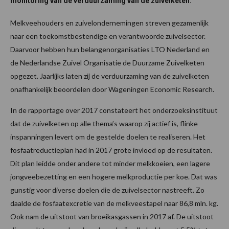
monitoring van de verduurzaming van de zuivelketen.
Melkveehouders en zuivelondernemingen streven gezamenlijk
naar een toekomstbestendige en verantwoorde zuivelsector.
Daarvoor hebben hun belangenorganisaties LTO Nederland en
de Nederlandse Zuivel Organisatie de Duurzame Zuivelketen
opgezet. Jaarlijks laten zij de verduurzaming van de zuivelketen
onafhankelijk beoordelen door Wageningen Economic Research.
In de rapportage over 2017 constateert het onderzoeksinstituut
dat de zuivelketen op alle thema’s waarop zij actief is, flinke
inspanningen levert om de gestelde doelen te realiseren. Het
fosfaatreductieplan had in 2017 grote invloed op de resultaten.
Dit plan leidde onder andere tot minder melkkoeien, een lagere
jongveebezetting en een hogere melkproductie per koe. Dat was
gunstig voor diverse doelen die de zuivelsector nastreeft. Zo
daalde de fosfaatexcretie van de melkveestapel naar 86,8 mln. kg.
Ook nam de uitstoot van broeikasgassen in 2017 af. De uitstoot