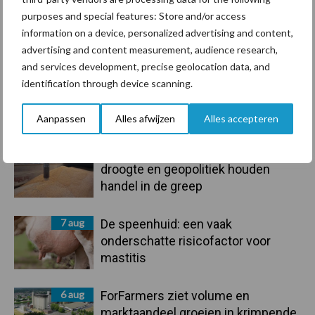
purposes and special features: Store and/or access
information on a device, personalized advertising and content,
Toon meer
advertising and content measurement, audience research,
and services development, precise geolocation data, and
identification through device scanning.
Primaire
Recent nieuws
Partner nieuws
Aanpassen
Alles afwijzen
Alles accepteren
Sidebar
7 aug
Grondstoffenmarkt blijft grillig:
droogte en geopolitiek houden
handel in de greep
7 aug
De speenhuid: een vaak
onderschatte risicofactor voor
mastitis
6 aug
ForFarmers ziet volume en
marktaandeel groeien in krimpende