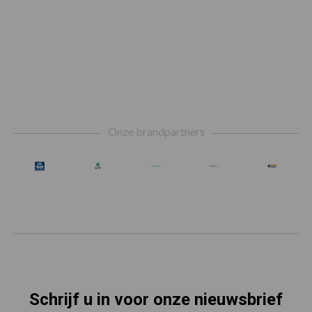
Footer
Onze brandpartners
Schrijf u in voor onze nieuwsbrief