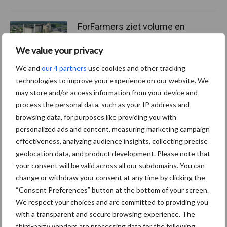
ForFarmers ziet volume en
marktaandeel groeien in
krimpende Nederlandse
We value your privacy
markt
We and
our 4 partners
use cookies and other tracking
technologies to improve your experience on our website. We
may store and/or access information from your device and
process the personal data, such as your IP address and
Themapagina's
browsing data, for purposes like providing you with
personalized ads and content, measuring marketing campaign
Diergezondheid
Bemesting
Fokkerij
Melkv
effectiveness, analyzing audience insights, collecting precise
geolocation data, and product development. Please note that
your consent will be valid across all our subdomains. You can
change or withdraw your consent at any time by clicking the
Ligbox &
“Consent Preferences” button at the bottom of your screen.
Bedrijfsnieuws
We respect your choices and are committed to providing you
Voerhekken
with a transparent and secure browsing experience. The
third-party vendors are processing data for the following