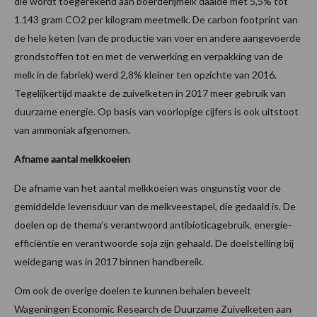
die wordt toegerekend aan boerderijmelk daalde met 5,5% tot
1.143 gram CO2 per kilogram meetmelk. De carbon footprint van
de hele keten (van de productie van voer en andere aangevoerde
grondstoffen tot en met de verwerking en verpakking van de
melk in de fabriek) werd 2,8% kleiner ten opzichte van 2016.
Tegelijkertijd maakte de zuivelketen in 2017 meer gebruik van
duurzame energie. Op basis van voorlopige cijfers is ook uitstoot
van ammoniak afgenomen.
Afname aantal melkkoeien
De afname van het aantal melkkoeien was ongunstig voor de
gemiddelde levensduur van de melkveestapel, die gedaald is. De
doelen op de thema’s verantwoord antibioticagebruik, energie-
efficiëntie en verantwoorde soja zijn gehaald. De doelstelling bij
weidegang was in 2017 binnen handbereik.
Om ook de overige doelen te kunnen behalen beveelt
Wageningen Economic Research de Duurzame Zuivelketen aan