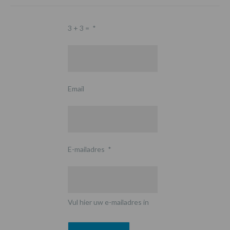
3 + 3 =
*
Email
E-mailadres
*
Vul hier uw e-mailadres in