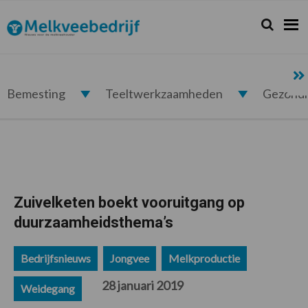
Spring
Door
Spring
Spring
naar
naar
naar
naar
Zoeken...
Zoek
Melkveebedrijf.nl
de
de
de
de
hoofdnavigatie
hoofd
eerste
voettekst
inhoud
sidebar
Bemesting
Teeltwerkzaamheden
Gezond
Zuivelketen boekt vooruitgang op
duurzaamheidsthema’s
Bedrijfsnieuws
Jongvee
Melkproductie
28 januari 2019
Weidegang