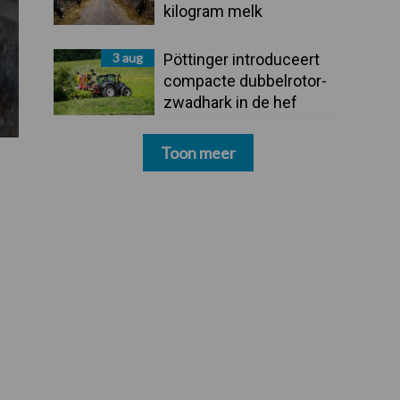
kilogram melk
3 aug
Pöttinger introduceert
compacte dubbelrotor-
zwadhark in de hef
Toon meer