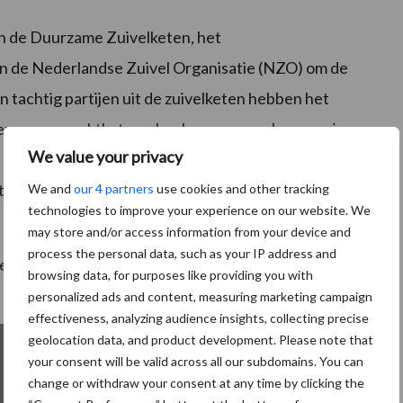
an de Duurzame Zuivelketen, het
 de Nederlandse Zuivel Organisatie (NZO) om de
 tachtig partijen uit de zuivelketen hebben het
n, supermarktketens, banken, veevoerleveranciers
We value your privacy
et nieuwe weidegangcijfer is vandaag bekendgemaakt
rtners. Die verwelkomden de nieuwe ondertekenaar
We and
our 4 partners
use cookies and other tracking
technologies to improve your experience on our website. We
may store and/or access information from your device and
process the personal data, such as your IP address and
esenteert de Duurzame Zuivelketen een nieuwe
browsing data, for purposes like providing you with
personalized ads and content, measuring marketing campaign
effectiveness, analyzing audience insights, collecting precise
geolocation data, and product development. Please note that
your consent will be valid across all our subdomains. You can
change or withdraw your consent at any time by clicking the