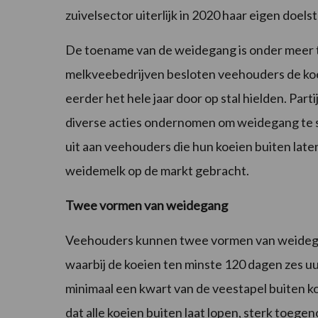
zuivelsector uiterlijk in 2020 haar eigen doel
De toename van de weidegang is onder meer 
melkveebedrijven besloten veehouders de koei
eerder het hele jaar door op stal hielden. Par
diverse acties ondernomen om weidegang te 
uit aan veehouders die hun koeien buiten lat
weidemelk op de markt gebracht.
Twee vormen van weidegang
Veehouders kunnen twee vormen van weidegan
waarbij de koeien ten minste 120 dagen zes uu
minimaal een kwart van de veestapel buiten kom
dat alle koeien buiten laat lopen, sterk toege