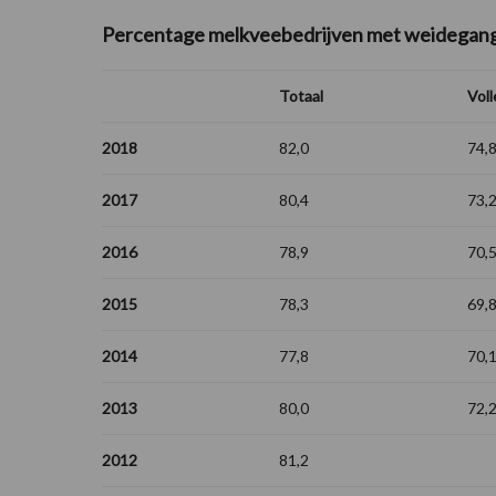
Percentage melkveebedrijven met weidegan
Totaal
Vol
2018
82,0
74,
2017
80,4
73,
2016
78,9
70,
2015
78,3
69,
2014
77,8
70,
2013
80,0
72,
2012
81,2