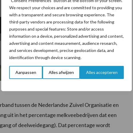
“Consent Preferences” button at the bottom of your screen.
We respect your choices and are committed to providing you
with a transparent and secure browsing experience. The
third-party vendors are processing data for the following
 cookies to access this content
purposes and special features: Store and/or access
information on a device, personalized advertising and content,
advertising and content measurement, audience research,
and services development, precise geolocation data, and
identification through device scanning.
Aanpassen
Alles afwijzen
Alles accepteren
band tussen de Nederlandse Zuivel Organisatie en
ng uit in het percentage melkveebedrijven dat een
egang of deelweidegang). Dat percentage wordt