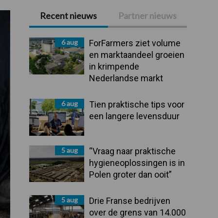
Recent nieuws
Partner nieuws
Primaire
Sidebar
6 aug
ForFarmers ziet volume
en marktaandeel groeien
in krimpende
Nederlandse markt
6 aug
Tien praktische tips voor
een langere levensduur
5 aug
“Vraag naar praktische
hygieneoplossingen is in
Polen groter dan ooit”
5 aug
Drie Franse bedrijven
over de grens van 14.000