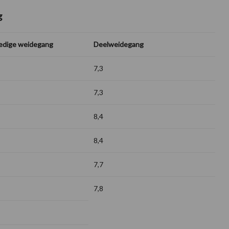
g
ledige weidegang
Deelweidegang
8
7,3
2
7,3
5
8,4
8
8,4
1
7,7
2
7,8