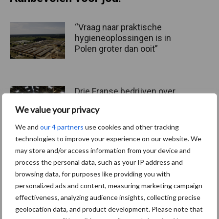
“Vraag naar praktische
hygieneoplossingen is in
Polen groter dan ooit”
Drie Franse bedrijven over
de grens van 14.000
We value your privacy
kilogram melk
We and
our 4 partners
use cookies and other tracking
technologies to improve your experience on our website. We
may store and/or access information from your device and
Pöttinger introduceert
process the personal data, such as your IP address and
compacte dubbelrotor-
browsing data, for purposes like providing you with
zwadhark in de hef
personalized ads and content, measuring marketing campaign
effectiveness, analyzing audience insights, collecting precise
geolocation data, and product development. Please note that