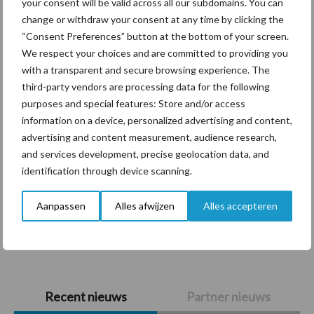
your consent will be valid across all our subdomains. You can
Themapagina's
change or withdraw your consent at any time by clicking the
“Consent Preferences” button at the bottom of your screen.
We respect your choices and are committed to providing you
Diergezondheid
Bemesting
Fokkerij
Melkv
with a transparent and secure browsing experience. The
third-party vendors are processing data for the following
purposes and special features: Store and/or access
information on a device, personalized advertising and content,
advertising and content measurement, audience research,
Compost
Dierlijke mest
and services development, precise geolocation data, and
identification through device scanning.
Aanpassen
Alles afwijzen
Alles accepteren
Toon meer
Primaire
Recent nieuws
Partner nieuws