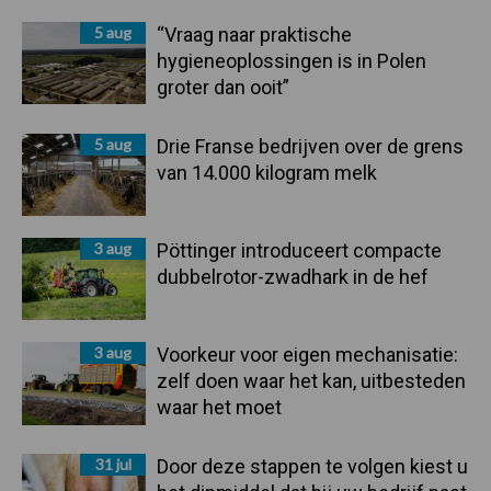
Sidebar
5 aug
“Vraag naar praktische
hygieneoplossingen is in Polen
groter dan ooit”
5 aug
Drie Franse bedrijven over de grens
van 14.000 kilogram melk
3 aug
Pöttinger introduceert compacte
dubbelrotor-zwadhark in de hef
3 aug
Voorkeur voor eigen mechanisatie:
zelf doen waar het kan, uitbesteden
waar het moet
31 jul
Door deze stappen te volgen kiest u