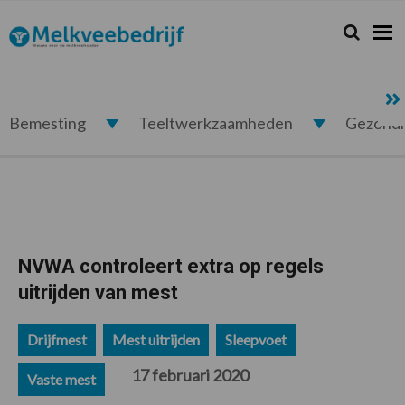
Spring
Door
Spring
Spring
naar
naar
naar
naar
Zoeken...
Zoek
Melkveebedrijf.nl
de
de
de
de
hoofdnavigatie
hoofd
eerste
voettekst
inhoud
sidebar
Bemesting
Teeltwerkzaamheden
Gezond
NVWA controleert extra op regels
uitrijden van mest
Drijfmest
Mest uitrijden
Sleepvoet
17 februari 2020
Vaste mest