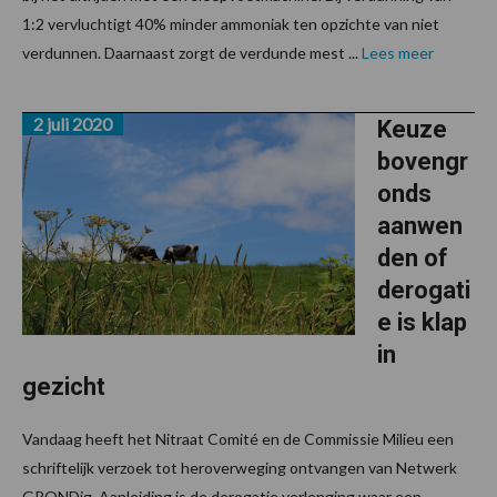
1:2 vervluchtigt 40% minder ammoniak ten opzichte van niet
verdunnen. Daarnaast zorgt de verdunde mest ...
Lees meer
2 juli 2020
Keuze
bovengr
onds
aanwen
den of
derogati
e is klap
in
gezicht
Vandaag heeft het Nitraat Comité en de Commissie Milieu een
schriftelijk verzoek tot heroverweging ontvangen van Netwerk
GRONDig. Aanleiding is de derogatie verlenging waar een