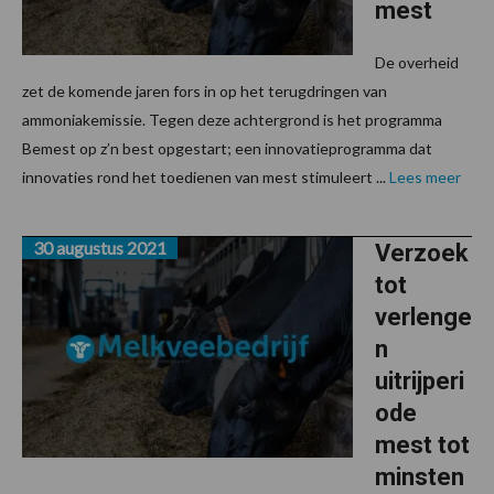
mest
De overheid
zet de komende jaren fors in op het terugdringen van
ammoniakemissie. Tegen deze achtergrond is het programma
Bemest op z’n best opgestart; een innovatieprogramma dat
innovaties rond het toedienen van mest stimuleert ...
Lees meer
30 augustus 2021
Verzoek
tot
verlenge
n
uitrijperi
ode
mest tot
minsten