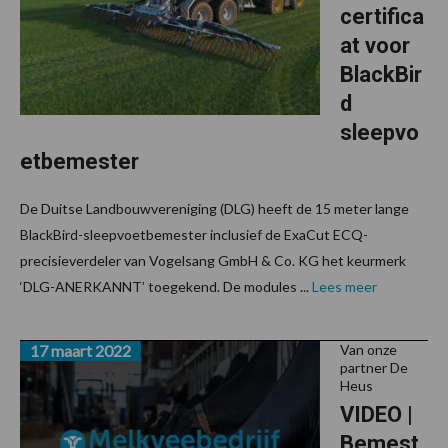
certifica
at voor
BlackBir
d
sleepvo
etbemester
De Duitse Landbouwvereniging (DLG) heeft de 15 meter lange
BlackBird-sleepvoetbemester inclusief de ExaCut ECQ-
precisieverdeler van Vogelsang GmbH & Co. KG het keurmerk
‘DLG-ANERKANNT’ toegekend. De modules ...
Lees meer
17 maart 2022
Van onze
partner De
Heus
VIDEO |
Bemest