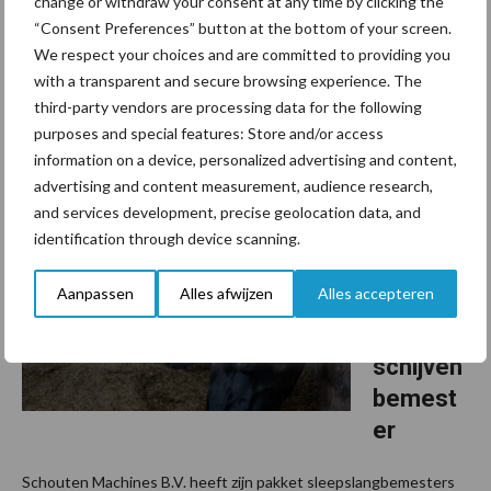
change or withdraw your consent at any time by clicking the
“Consent Preferences” button at the bottom of your screen.
Vooruitlopend op het bemestingsseizoen van 2021 brengt
We respect your choices and are committed to providing you
Vogelsang nieuwe landbouwtechnieken op de markt voor het
with a transparent and secure browsing experience. The
nauwkeurig verdelen en verpompen van drijfmest. Nieuwe
third-party vendors are processing data for the following
landbouwtechnieken Met de compacte UniSpread ...
Lees meer
purposes and special features: Store and/or access
information on a device, personalized advertising and content,
advertising and content measurement, audience research,
5 november 2020
De
and services development, precise geolocation data, and
nieuwe
identification through device scanning.
Bizon
Aanpassen
Alles afwijzen
Alles accepteren
BS865 1
balks
schijven
bemest
er
Schouten Machines B.V. heeft zijn pakket sleepslangbemesters