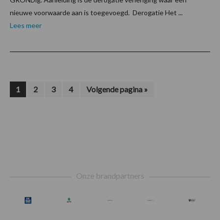
nieuwe voorwaarde aan is toegevoegd. Derogatie Het ...
Lees meer
Pagina
Pagina
Pagina
Pagina
Ga
1
2
3
4
Volgende pagina »
naar
Footer
Onze brandpartners