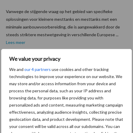
Vanwege de stijgende vraag op het gebied van specifieke
oplossingen voor kleinere mesttanks en mesttanks met een
minimale aanbouwvoorbereiding, die is aangewakkerd door de
steeds striktere mestwetgeving in verschillende Europese ...
Lees meer
We value your privacy
23 november 2020
Vogelsa
We and
our 4 partners
use cookies and other tracking
ng
technologies to improve your experience on our website. We
lanceert
may store and/or access information from your device and
innovati
process the personal data, such as your IP address and
es in
browsing data, for purposes like providing you with
mestver
personalized ads and content, measuring marketing campaign
effectiveness, analyzing audience insights, collecting precise
deel- en
geolocation data, and product development. Please note that
pompte
your consent will be valid across all our subdomains. You can
chniek voor landbouwsector