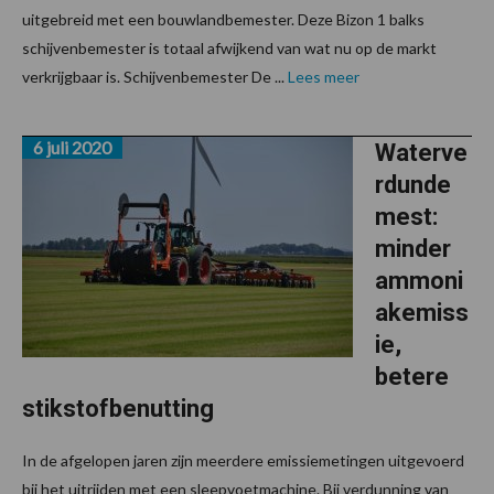
uitgebreid met een bouwlandbemester. Deze Bizon 1 balks
schijvenbemester is totaal afwijkend van wat nu op de markt
verkrijgbaar is. Schijvenbemester De ...
Lees meer
6 juli 2020
Waterve
rdunde
mest:
minder
ammoni
akemiss
ie,
betere
stikstofbenutting
In de afgelopen jaren zijn meerdere emissiemetingen uitgevoerd
bij het uitrijden met een sleepvoetmachine. Bij verdunning van