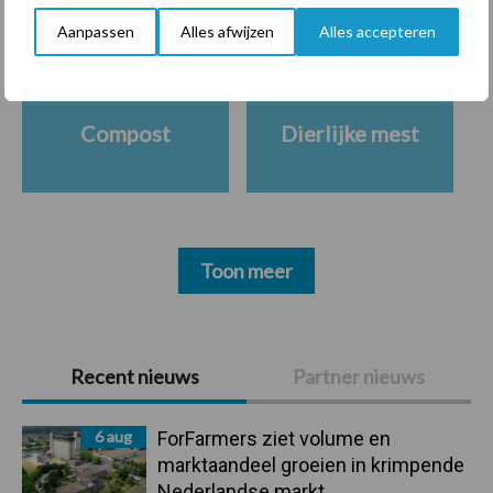
Diergezondheid
Bemesting
Fokkerij
Melkv
Aanpassen
Alles afwijzen
Alles accepteren
Compost
Dierlijke mest
Toon meer
Primaire
Recent nieuws
Partner nieuws
Sidebar
6 aug
ForFarmers ziet volume en
marktaandeel groeien in krimpende
Nederlandse markt