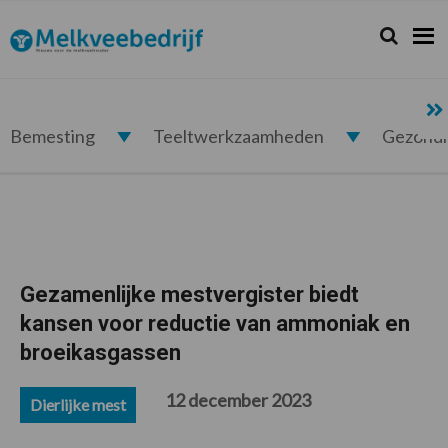
Spring
Door
Spring
Spring
naar
naar
naar
naar
Zoeken...
Zoek
Melkveebedrijf.nl
de
de
de
de
hoofdnavigatie
hoofd
eerste
voettekst
inhoud
sidebar
Bemesting
Teeltwerkzaamheden
Gezond
Gezamenlijke mestvergister biedt
kansen voor reductie van ammoniak en
broeikasgassen
12 december 2023
Dierlijke mest