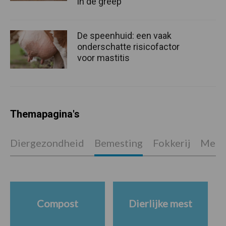
in de greep
De speenhuid: een vaak
onderschatte risicofactor
voor mastitis
Themapagina's
Diergezondheid
Bemesting
Fokkerij
Melkv
Compost
Dierlijke mest