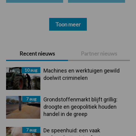
Toon meer
Primaire
Recent nieuws
Partner nieuws
Sidebar
10 aug
Machines en werktuigen gewild
doelwit criminelen
7 aug
Grondstoffenmarkt blijft grillig:
droogte en geopolitiek houden
handel in de greep
7 aug
De speenhuid: een vaak