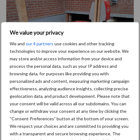
We value your privacy
We and
our 4 partners
use cookies and other tracking
technologies to improve your experience on our website. We
may store and/or access information from your device and
process the personal data, such as your IP address and
browsing data, for purposes like providing you with
personalized ads and content, measuring marketing campaign
Om dagverse mest voor de vergister te krijgen, legde Lamberts
effectiveness, analyzing audience insights, collecting precise
de roostervloer dicht met rubbermatten en laat hij de mest door
geolocation data, and product development. Please note that
twee collectors naar een verzamelput brengen.
your consent will be valid across all our subdomains. You can
Voor een optimaal vergistingsproces moet de mest zo vers
change or withdraw your consent at any time by clicking the
mogelijk zijn. Initiatiefnemer Nijkamp had zijn stal hierop ingericht.
“Consent Preferences” button at the bottom of your screen.
Bij de andere melkveehouders moesten nog aanpassingen
We respect your choices and are committed to providing you
worden gedaan. Lamberts creëerde bijvoorbeeld een dichte vloer
with a transparent and secure browsing experience. The
door de roostervloer dicht te leggen met rubbermatten en de