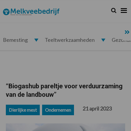
Spring
Door
Spring
Spring
naar
naar
naar
naar
Zoeken...
Zoek
Melkveebedrijf.nl
de
de
de
de
hoofdnavigatie
hoofd
eerste
voettekst
inhoud
sidebar
Bemesting
Teeltwerkzaamheden
Gezond
“Biogashub pareltje voor verduurzaming
van de landbouw”
21 april 2023
Dierlijke mest
Ondernemen