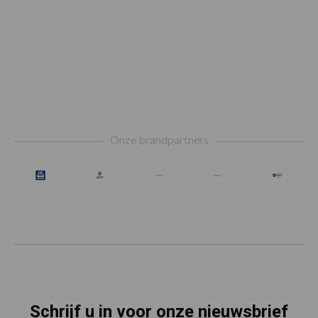
Footer
Onze brandpartners
Schrijf u in voor onze nieuwsbrief