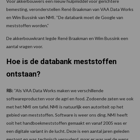
Voor akkerbouwers een nieuw hulpmiddel voor gerichtere
bemesting, veronderstellen René Braakman van VAA Data Works
en Wim Bussink van NMI. “De databank moet de Google van
meststo­ffen worden.”
De akkerbouwkrant legde René Braakman en Wim Bussink een
aantal vragen voor.
Hoe is de databank meststoffen
ontstaan?
RB:
“Als VAA Data Works maken we verschillende
softwareproducten voor de agri en food. Zodoende zaten we ook
met het NMI om tafel. NMI is natuurlijk een autoriteit op het
gebied van meststoffen. Software is weer ons ding. NMI heeft
ooit het handboekmeststoffen gemaakt en vanaf 2005 was er
een digitale variant in de lucht. Deze is een aantal jaren geleden
gestopt en was technisch verouderd, maar er was wel de wens