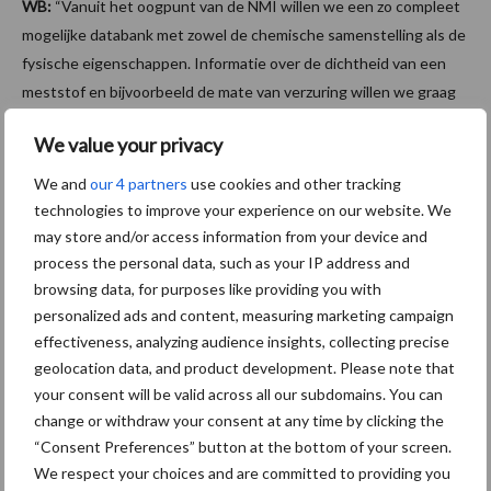
WB:
“Vanuit het oogpunt van de NMI willen we een zo compleet
mogelijke databank met zowel de chemische samenstelling als de
fysische eigenschappen. Informatie over de dichtheid van een
meststof en bijvoorbeeld de mate van verzuring willen we graag
verwerken. Met basisinformatie over de korreldiameter en
We value your privacy
strooitabellen kunnen we al een mooie stap richting
precisiebemesting zetten. In de meest ideale situatie vraagt de
We and
our 4 partners
use cookies and other tracking
strooier zelf de strooitabel van een meststof op in de Databank.
technologies to improve your experience on our website. We
Technisch zou het kunnen. Het komt de effectiviteit ten goede
may store and/or access information from your device and
process the personal data, such as your IP address and
en voorkomt verspilling.”
browsing data, for purposes like providing you with
RB:
“Wij hebben als VAA Data Works al verschillende
personalized ads and content, measuring marketing campaign
toepassingen – in opdracht van klanten – voor de agrarische
effectiveness, analyzing audience insights, collecting precise
sector gemaakt. Denk aan de Kringloopwijzer. Wij zouden graag
geolocation data, and product development. Please note that
dit soort applicaties en managementsystemen koppelen aan de
your consent will be valid across all our subdomains. You can
change or withdraw your consent at any time by clicking the
databank. Voor loonwerkers en akkerbouwers is het natuurlijk
“Consent Preferences” button at the bottom of your screen.
ook interessant om met een dashboard te werken en
We respect your choices and are committed to providing you
automatisch de juiste samenstelling van de mest binnen te