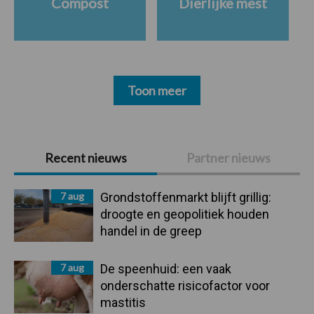
Compost
Dierlijke mest
Toon meer
Primaire
Recent nieuws
Partner nieuws
Sidebar
7 aug
Grondstoffenmarkt blijft grillig:
droogte en geopolitiek houden
handel in de greep
7 aug
De speenhuid: een vaak
onderschatte risicofactor voor
mastitis