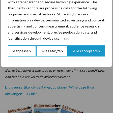
with a transparent and secure browsing experience. The
krijgen. Als je dan ook de percelenregistratie van RVO en
third-party vendors are processing data for the following
strooikaarten automatisch invoert dan kun je precies zien wat je
purposes and special features: Store and/or access
waar hebt gestrooid. Het mooiste zou zijn dat er ook nog
information on a device, personalized advertising and content,
koppelingen worden gemaakt met monitoringssystemen, sensor-
advertising and content measurement, audience research,
en machinedata.”
and services development, precise geolocation data, and
identification through device scanning.
“Het is een stip aan de horizon. Versie één is nu klaar. De
belangrijkste vraag is nu, waar ligt de behoefte in de sector. We
Aanpassen
Alles afwijzen
Alles accepteren
hopen natuurlijk ook op de input vanuit de markt. Waar en hoe
zoekt de gebruiker het liefst?”
Ben je benieuwd welke vragen er nog meer zijn voorgelegd? Lees
dan het hele artikel in de akkerbouwkrant.
Dit is een artikel uit de Akkerbouwkrant. Wil je deze thuis
ontvangen? Klik hier.