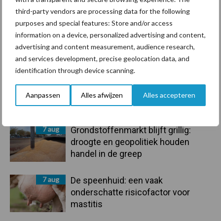
third-party vendors are processing data for the following
purposes and special features: Store and/or access
information on a device, personalized advertising and content,
advertising and content measurement, audience research,
Toon meer
and services development, precise geolocation data, and
identification through device scanning.
Primaire
Aanpassen
Alles afwijzen
Alles accepteren
Recent nieuws
Partner nieuws
Sidebar
7 aug
Grondstoffenmarkt blijft grillig:
droogte en geopolitiek houden
handel in de greep
7 aug
De speenhuid: een vaak
onderschatte risicofactor voor
mastitis