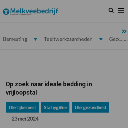
Spring
Door
Spring
Spring
naar
naar
naar
naar
Zoeken...
Zoek
Melkveebedrijf.nl
de
de
de
de
hoofdnavigatie
hoofd
eerste
voettekst
inhoud
sidebar
Bemesting
Teeltwerkzaamheden
Gezond
Op zoek naar ideale bedding in
vrijloopstal
Dierlijke mest
Stalhygiëne
Uiergezondheid
23 mei 2024