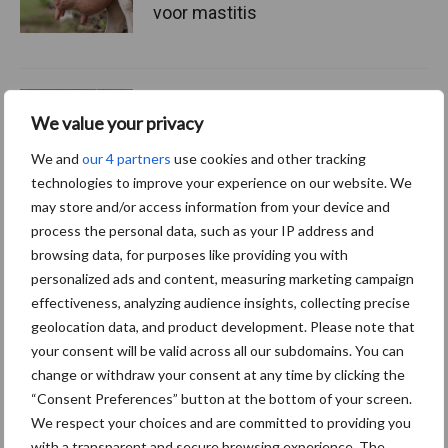
voor mastitis
ForFarmers ziet volume en
marktaandeel groeien in
We value your privacy
krimpende Nederlandse
We and
our 4 partners
use cookies and other tracking
markt
technologies to improve your experience on our website. We
may store and/or access information from your device and
process the personal data, such as your IP address and
Themapagina's
browsing data, for purposes like providing you with
personalized ads and content, measuring marketing campaign
effectiveness, analyzing audience insights, collecting precise
Diergezondheid
Bemesting
Fokkerij
Melkv
geolocation data, and product development. Please note that
your consent will be valid across all our subdomains. You can
change or withdraw your consent at any time by clicking the
“Consent Preferences” button at the bottom of your screen.
We respect your choices and are committed to providing you
Compost
Dierlijke mest
with a transparent and secure browsing experience. The