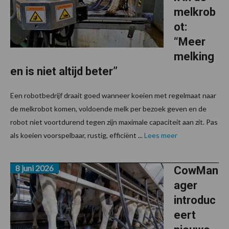
melkrob
ot:
“Meer
melking
en is niet altijd beter”
Een robotbedrijf draait goed wanneer koeien met regelmaat naar
de melkrobot komen, voldoende melk per bezoek geven en de
robot niet voortdurend tegen zijn maximale capaciteit aan zit. Pas
als koeien voorspelbaar, rustig, efficiënt ...
Lees meer
8 juni 2026
CowMan
ager
introduc
eert