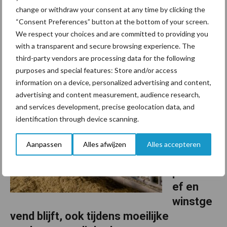
enteert met grasrantsoen
change or withdraw your consent at any time by clicking the
“Consent Preferences” button at the bottom of your screen.
Vier jaar geleden gooide melkveehouder Johan Van Coillie het
We respect your choices and are committed to providing you
roer om. Op zijn bedrijf in Zonnebeke stapte hij over van een
with a transparent and secure browsing experience. The
klassiek productiesysteem naar een grasgebaseerd rantsoen en
third-party vendors are processing data for the following
roterende beweiding. Volgens hem heeft die ...
Lees meer
purposes and special features: Store and/or access
information on a device, personalized advertising and content,
advertising and content measurement, audience research,
17 februari 2026
Zorg dat
and services development, precise geolocation data, and
uw
identification through device scanning.
veestap
el
Aanpassen
Alles afwijzen
Alles accepteren
gezond,
producti
ef en
winstge
vend blijft, ook tijdens moeilijke