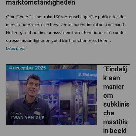
marktomstandigheden
OmniGen AF is met ruim 130 wetenschappelijke publicaties de
meest onderzochte en bewezen immuunstimulator in de markt.
Het zorgt dat het immuunsysteem beter functioneert én onder
stressomstandigheden goed blijft functioneren. Door ...
Lees meer
4 december 2025
“Eindelij
k een
manier
om
subklinis
che
mastitis
in beeld