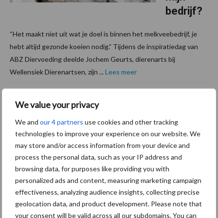
bedrijf?
“Het maakt niet uit wat je doel is binnen het melkveebedrijf, je
hebt altijd gezonde koeien nodig.” Tijdens de inspiratiedag van
ABZ Diervoeding deelde Jochem Geurts, dierenarts bij
Wellensiek Dierenartsen, zijn ...
Lees meer
12 maart 2026
We value your privacy
“Laat de
focus op
We and
our 4 partners
use cookies and other tracking
melkpro
technologies to improve your experience on our website. We
may store and/or access information from your device and
ductie
process the personal data, such as your IP address and
los”:
browsing data, for purposes like providing you with
melkvee
personalized ads and content, measuring marketing campaign
houder
effectiveness, analyzing audience insights, collecting precise
experim
geolocation data, and product development. Please note that
your consent will be valid across all our subdomains. You can