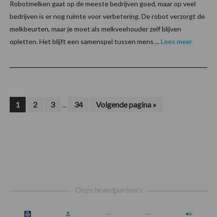
Robotmelken gaat op de meeste bedrijven goed, maar op veel
bedrijven is er nog ruimte voor verbetering. De robot verzorgt de
melkbeurten, maar je moet als melkveehouder zelf blijven
opletten. Het blijft een samenspel tussen mens ...
Lees meer
Interim
Pagina
Pagina
Pagina
Pagina
Ga
1
2
3
34
Volgende pagina »
…
naar
pagina's
zijn
weggelaten
Footer
Onze brandpartners