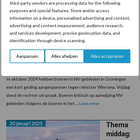
Uitspraa
third-party vendors are processing data for the following
k kort
purposes and special features: Store and/or access
geding
information on a device, personalized advertising and content,
advertising and content measurement, audience research,
NV-
and services development, precise geolocation data, and
gebiede
identification through device scanning.
n: eis
afgewez
Aanpassen
Alles afwijzen
Alles accepteren
en
In oktober 2024 hebben boeren in NV-gebieden in Groningen
een kort geding aangespannen tegen minister Wiersma. Vrijdag
deed de rechter uitspraak. Boeren kritisch op aanwijzing NV-
gebieden Volgens de boeren in het ...
Lees meer
20 januari 2025
Thema
middag: