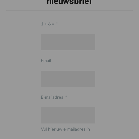
nieuwsbrief
1 + 6 =
*
Email
E-mailadres
*
Vul hier uw e-mailadres in