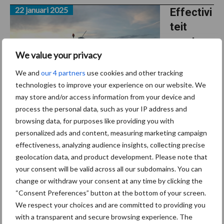
22 januari 2025
Effectivi
teit
maatreg
We value your privacy
elen om
afspoeli
We and
our 4 partners
use cookies and other tracking
ng te
technologies to improve your experience on our website. We
may store and/or access information from your device and
vermind
process the personal data, such as your IP address and
eren
browsing data, for purposes like providing you with
verschilt per seizoen
personalized ads and content, measuring marketing campaign
effectiveness, analyzing audience insights, collecting precise
De hoeveelheid water die oppervlakkig af kan spoelen van
geolocation data, and product development. Please note that
landbouwpercelen verschilt sterk per grondsoort. En de
your consent will be valid across all our subdomains. You can
effectiviteit van maatregelen tegen perceelsafspoeling verschilt
change or withdraw your consent at any time by clicking the
bij verschillende weersomstandigheden. Hoewel ...
Lees meer
“Consent Preferences” button at the bottom of your screen.
We respect your choices and are committed to providing you
with a transparent and secure browsing experience. The
21 januari 2025