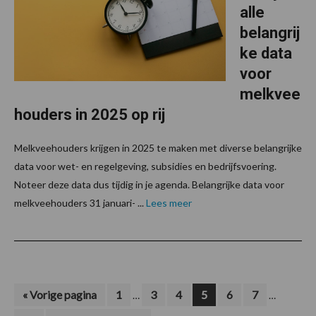
alle
belangrij
ke data
voor
melkvee
houders in 2025 op rij
Melkveehouders krijgen in 2025 te maken met diverse belangrijke
data voor wet- en regelgeving, subsidies en bedrijfsvoering.
Noteer deze data dus tijdig in je agenda. Belangrijke data voor
melkveehouders 31 januari- ...
Lees meer
Interim
Interim
Ga
Pagina
Pagina
Pagina
Pagina
Pagina
Pagina
«
Vorige pagina
1
3
4
5
6
7
…
…
naar
pagina's
pagina's