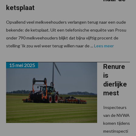
ketsplaat
Opvallend veel melkveehouders verlangen terug naar een oude
bekende: de ketsplaat. Uit een telefonische enquête van Prosu
onder 790 melkveehouders blijkt dat bijna vijftig procent de
stelling ‘Ik zou wel weer terug willen naar de ...
Lees meer
15 mei 2025
Renure
is
dierlijke
mest
Inspecteurs
van de NVWA
komen tijdens
mestinspecti