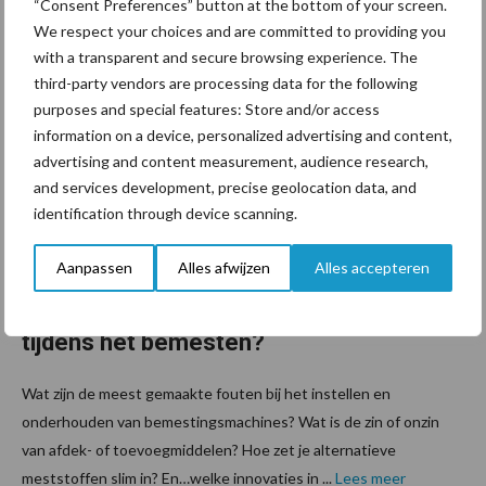
“Consent Preferences” button at the bottom of your screen.
Hoe houd je de stikstof – het goud voor ...
Lees meer
We respect your choices and are committed to providing you
with a transparent and secure browsing experience. The
third-party vendors are processing data for the following
3 maart 2025
Waar
purposes and special features: Store and/or access
kunnen
information on a device, personalized advertising and content,
melkvee
advertising and content measurement, audience research,
houders
and services development, precise geolocation data, and
en
identification through device scanning.
loonwer
Aanpassen
Alles afwijzen
Alles accepteren
kers op
letten
tijdens het bemesten?
Wat zijn de meest gemaakte fouten bij het instellen en
onderhouden van bemestingsmachines? Wat is de zin of onzin
van afdek- of toevoegmiddelen? Hoe zet je alternatieve
meststoffen slim in? En…welke innovaties in ...
Lees meer