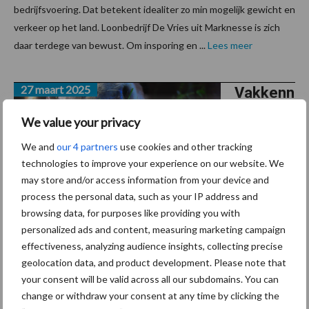
bedrijfsvoering. Dat betekent idealiter zo min mogelijk gewicht en
verkeer op het land. Loonbedrijf De Vries uit Marknesse is zich
daar terdege van bewust. Om insporing en ...
Lees meer
27 maart 2025
Vakkenn
is
We value your privacy
opfrisse
We and
our 4 partners
use cookies and other tracking
n en
technologies to improve your experience on our website. We
stof tot
may store and/or access information from your device and
nadenke
process the personal data, such as your IP address and
n bij de
browsing data, for purposes like providing you with
personalized ads and content, measuring marketing campaign
demo’s
effectiveness, analyzing audience insights, collecting precise
geolocation data, and product development. Please note that
De eerste demo's van het jaar zitten er alweer op. In Beilen (DR)
your consent will be valid across all our subdomains. You can
en Zuidschermer (NH) namen we de vele nieuwsgierigen mee in
change or withdraw your consent at any time by clicking the
de wereld van het efficiënt bemesten en emissiearm produceren.