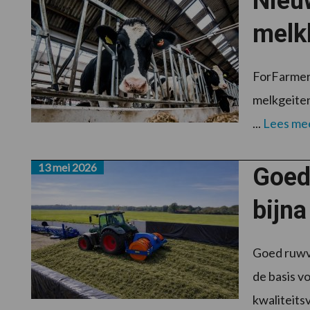
Nieuw
melk
ForFarmers
melkgeiten
...
Lees me
13 mei 2026
Goed 
bijn
Goed ruwvo
de basis v
kwaliteitsve