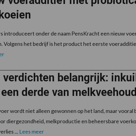
 voeradditief met probiotic
koeien
 introduceert onder de naam PensKracht een nieuw voera
. Volgens het bedrijf is het product het eerste voeradditie
er
verdichten belangrijk: inku
a een derde van melkveehou
er wordt niet alleen gewonnen op het land, maar vooral
oor diergezondheid, melkproductie en beheersbare voerko
rlies ...
Lees meer