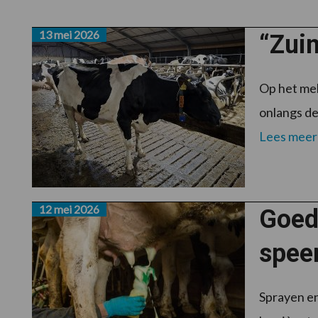
13 mei 2026
“Zuin
Op het mel
onlangs de
Lees meer
12 mei 2026
Goede
spee
Sprayen en