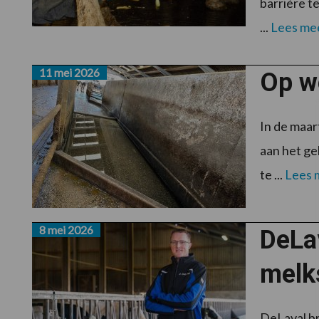
barrière t
...
Lees me
11 mei 2026
Op we
In de maar
aan het ge
te ...
Lees 
8 mei 2026
DeLav
melk
DeLaval br