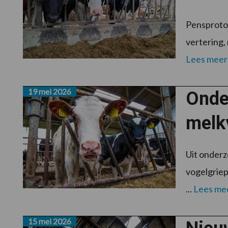
Pensprotoz
vertering,
Lees meer
19 mei 2026
Onde
melk
Uit onderz
vogelgriep
...
Lees me
15 mei 2026