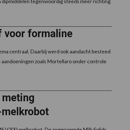
en dipmiddelen tegenwoordig steeds meer richting
f voor formaline
hema centraal. Daarbij werd ook aandacht besteed
ze aandoeningen zoals Mortellaro onder controle
r meting
-melkrobot
VMS V300-melkrobot. De zogenoemde Milk Solids