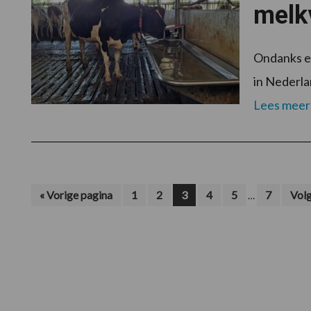
melkv
Ondanks ee
in Nederla
Lees meer
Interim
Ga
Pagina
Pagina
Pagina
Pagina
Pagina
Pagina
Ga
«
Vorige pagina
1
2
3
4
5
7
Volg
…
naar
naar
pagina's
zijn
weggelaten