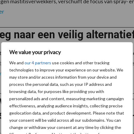
egen mastitisverwekkers, verschuift de focus van spray- 
er
g naar een veilig alternatie
We value your privacy
t-editie van Melkveebedrijf stond klauwgezondheid als t
bruik van formaline in voetbaden als middel om infectieu
We and
our 4 partners
use cookies and other tracking
technologies to improve your experience on our website. We
meer
may store and/or access information from your device and
process the personal data, such as your IP address and
browsing data, for purposes like providing you with
al introduceert sensor voo
personalized ads and content, measuring marketing campaign
effectiveness, analyzing audience insights, collecting precise
samenstelling in VMS V300
geolocation data, and product development. Please note that
your consent will be valid across all our subdomains. You can
change or withdraw your consent at any time by clicking the
engt dit najaar een nieuwe sensor op de markt voor de 