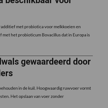
a beschikbaar voor
dditief met probiotica voor melkkoeien en
f met het probioticum Bovacillus dat in Europa is
ilwals gewaardeerd door
ders
 behouden in de kuil. Hoogwaardig ruwvoer vormt
sten. Het opslaan van voer zonder