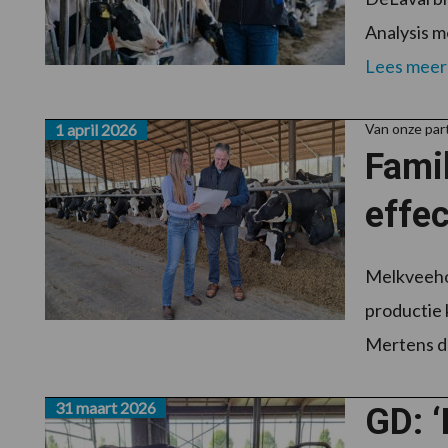
Analysis m
Lees meer
1 april 2026
Van onze pa
Famil
effec
Melkveehou
productie 
Mertens da
31 maart 2026
GD: ‘