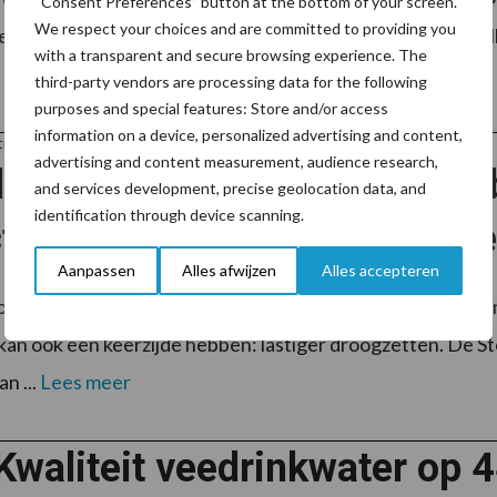
“Consent Preferences” button at the bottom of your screen.
We respect your choices and are committed to providing you
eet automatisch het vet-, eiwit- en lactosegehalte van melk
with a transparent and secure browsing experience. The
third-party vendors are processing data for the following
purposes and special features: Store and/or access
information on a device, personalized advertising and content,
rtner AHV
advertising and content measurement, audience research,
ie Mertens over StopLac Tab
and services development, precise geolocation data, and
identification through device scanning.
tieve manier van droogzette
Aanpassen
Alles afwijzen
Alles accepteren
der Dirk Mertens uit Ravels streeft naar gezonde koeie
kan ook een keerzijde hebben: lastiger droogzetten. De S
n ...
Lees meer
Kwaliteit veedrinkwater op 