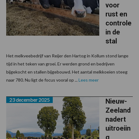
voor
rust en
controle
in de
stal
Het melkveebedrijf van Reijer den Hartog in Kollum stond lange
tijd in het teken van groei. Er werden grond en bedrijven
bijgekocht en stallen bijgebouwd. Het aantal melkkoeien steeg
naar 780. Nu ligt de focus vooral op ...
Lees meer
23 december 2025
Nieuw-
Zeeland
nadert
uitroeiin
g