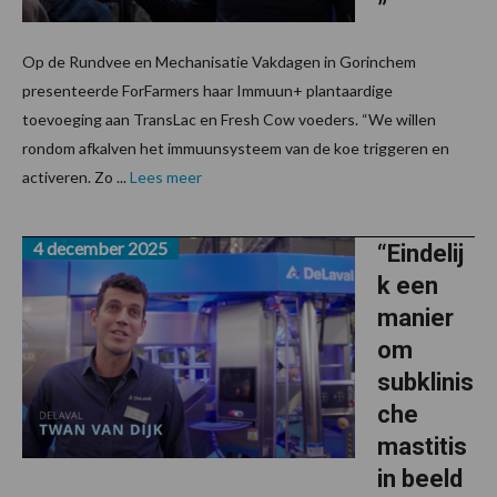
”
Op de Rundvee en Mechanisatie Vakdagen in Gorinchem
presenteerde ForFarmers haar Immuun+ plantaardige
toevoeging aan TransLac en Fresh Cow voeders. “We willen
rondom afkalven het immuunsysteem van de koe triggeren en
activeren. Zo ...
Lees meer
4 december 2025
“Eindelij
k een
manier
om
subklinis
che
mastitis
in beeld