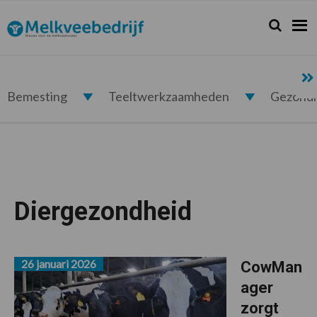
Spring
Door
Spring
naar
naar
naar
Zoeken...
Zoek
Melkveebedrijf.nl
de
de
de
hoofdnavigatie
hoofd
voettekst
inhoud
Bemesting
Teeltwerkzaamheden
Gezond
Diergezondheid
26 januari 2026
CowMan
ager
zorgt