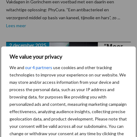
Vakdagen in Gorinchem een voetbad met een daarin een
witachtige oplossing: PhyCura. “Een antibacterieel en
verzorgend middel op basis van kaneel, tijmolie en hars”, zo ...
Lees meer
2 december 2025
“Meer
rust
We value your privacy
tijdens
We and
our 4 partners
use cookies and other tracking
stressv
technologies to improve your experience on our website. We
olle
may store and/or access information from your device and
process the personal data, such as your IP address and
situaties
browsing data, for purposes like providing you with
”
personalized ads and content, measuring marketing campaign
effectiveness, analyzing audience insights, collecting precise
Op de Rundvee en Mechanisatie Vakdagen in Gorinchem
geolocation data, and product development. Please note that
presenteerde Farmula het product SecureCattle. Dit is een
your consent will be valid across all our subdomains. You can
kalmerend middel dat van nature wordt uitgescheiden door
change or withdraw your consent at any time by clicking the