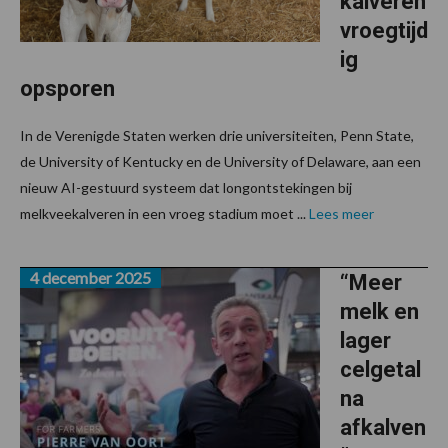
kalveren
vroegtijd
ig
opsporen
In de Verenigde Staten werken drie universiteiten, Penn State,
de University of Kentucky en de University of Delaware, aan een
nieuw AI-gestuurd systeem dat longontstekingen bij
melkveekalveren in een vroeg stadium moet ...
Lees meer
4 december 2025
“Meer
melk en
lager
celgetal
na
afkalven