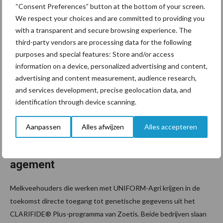
runderen. Je kunt het gebruiken om stress onder het rundvee te
“Consent Preferences” button at the bottom of your screen.
...
Lees meer
We respect your choices and are committed to providing you
with a transparent and secure browsing experience. The
third-party vendors are processing data for the following
25 november 2025
UNIFOR
purposes and special features: Store and/or access
M-Agri
information on a device, personalized advertising and content,
koppelt
advertising and content measurement, audience research,
and services development, precise geolocation data, and
genetisc
identification through device scanning.
he
informat
Aanpassen
Alles afwijzen
Alles accepteren
ie aan
stalman
agement
Melkveehouders die werken met UNIFORM-Agri krijgen in de
toekomst directe toegang tot genetische gegevens uit het
CLARIFIDE® Plus-programma van Zoetis. Beide bedrijven slaan