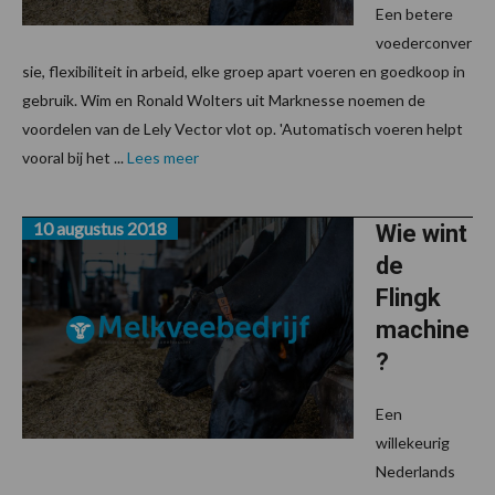
Een betere
voederconver
sie, flexibiliteit in arbeid, elke groep apart voeren en goedkoop in
gebruik. Wim en Ronald Wolters uit Marknesse noemen de
voordelen van de Lely Vector vlot op. 'Automatisch voeren helpt
vooral bij het ...
Lees meer
10 augustus 2018
Wie wint
de
Flingk
machine
?
Een
willekeurig
Nederlands