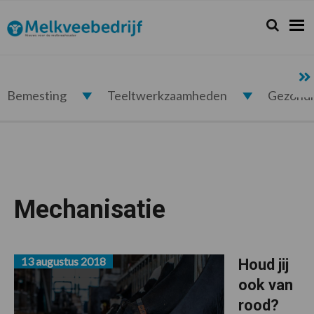
Spring
Door
Spring
naar
naar
naar
Zoeken...
Zoek
Melkveebedrijf.nl
de
de
de
hoofdnavigatie
hoofd
voettekst
inhoud
Bemesting
Teeltwerkzaamheden
Gezond
Mechanisatie
13 augustus 2018
Houd jij
ook van
rood?