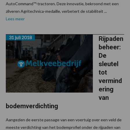
AutoCommand™-tractoren. Deze innovatie, bekroond met een
zilveren Agritechnica-medaille, verbetert de stabiliteit ...
Lees meer
31 juli 2018
Rijpaden
beheer:
De
sleutel
tot
vermind
ering
van
bodemverdichting
Aangezien de eerste passage van een voertuig over een veld de
meeste verdichting van het bodemprofiel onder de rijpaden van