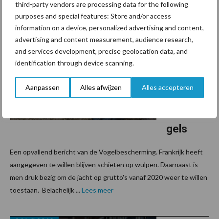
third-party vendors are processing data for the following
purposes and special features: Store and/or access
26 juli 2018
information on a device, personalized advertising and content,
Frankrijk
advertising and content measurement, audience research,
pleit
and services development, precise geolocation data, and
voor
identification through device scanning.
heropeni
ng jacht
Aanpassen
Alles afwijzen
Alles accepteren
op
weidevo
gels
Een opvallend bericht van de Vogelbescherming. Frankrijk heeft
aangegeven te willen blijven schieten op wulpen. Daarnaast is
men druk bezig om de jacht op grutto's vanaf 2020 weer te willen
toestaan. Belachelijk ...
Lees meer