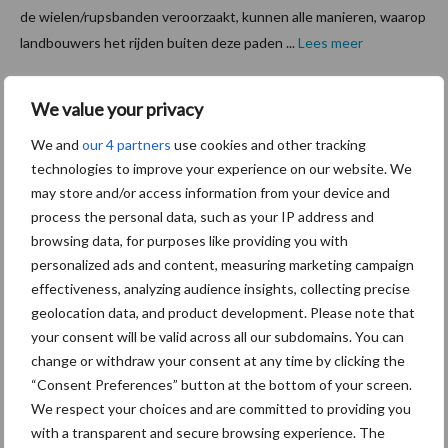
de wielen/rupsbanden veroorzaakt, kunnen alle manieren, waarop
landbouwers het rijden buiten deze paden ...
Lees meer
27 juli 2018
We value your privacy
De Lely
Luna
We and
our 4 partners
use cookies and other tracking
voor
technologies to improve your experience on our website. We
may store and/or access information from your device and
maxima
process the personal data, such as your IP address and
al
browsing data, for purposes like providing you with
comfort
personalized ads and content, measuring marketing campaign
voor uw
effectiveness, analyzing audience insights, collecting precise
koeien!
geolocation data, and product development. Please note that
your consent will be valid across all our subdomains. You can
change or withdraw your consent at any time by clicking the
Lely introduceert na 10 jaar een nieuwe versie van de Luna
“Consent Preferences” button at the bottom of your screen.
koeborstel. De Lely Luna roterende koeborstel is ontwikkeld om
We respect your choices and are committed to providing you
uw koeien te verzorgen, zodat stof veilig verwijderd wordt en
with a transparent and secure browsing experience. The
jeuk wordt verminderd om zo het dierenwelzijn ...
Lees meer