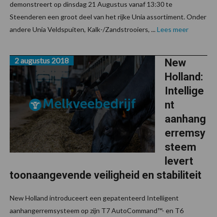
demonstreert op dinsdag 21 Augustus vanaf 13:30 te
Steenderen een groot deel van het rijke Unia assortiment. Onder
andere Unia Veldspuiten, Kalk-/Zandstrooiers, ...
Lees meer
2 augustus 2018
New
Holland:
Intellige
nt
aanhang
erremsy
steem
levert
toonaangevende veiligheid en stabiliteit
New Holland introduceert een gepatenteerd Intelligent
aanhangerremsysteem op zijn T7 AutoCommand™- en T6