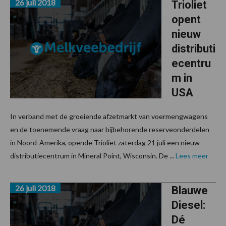
26 juli 2018
Trioliet
opent
nieuw
distributi
ecentru
m in
USA
In verband met de groeiende afzetmarkt van voermengwagens
en de toenemende vraag naar bijbehorende reserveonderdelen
in Noord-Amerika, opende Trioliet zaterdag 21 juli een nieuw
distributiecentrum in Mineral Point, Wisconsin. De ...
Lees meer
26 juli 2018
Blauwe
Diesel:
Dé