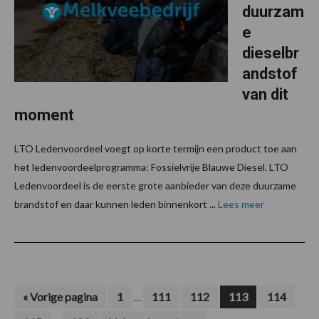
duurzam
e
dieselbr
andstof
van dit
moment
LTO Ledenvoordeel voegt op korte termijn een product toe aan
het ledenvoordeelprogramma: Fossielvrije Blauwe Diesel. LTO
Ledenvoordeel is de eerste grote aanbieder van deze duurzame
brandstof en daar kunnen leden binnenkort ...
Lees meer
Interim
Ga
Pagina
Pagina
Pagina
Pagina
Pagina
«
Vorige pagina
1
111
112
113
114
…
naar
pagina's