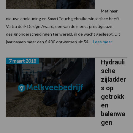
Met haar
nieuwe armleuning en SmartTouch gebruikersinterface heeft
Valtra de iF Design Award, een van de meest prestigieuze
designonderscheidingen ter wereld, in de wacht gesleept. Dit
jaar namen meer dan 6.400 ontwerpen uit 54 ...
Lees meer
7 maart 2018
Hydrauli
sche
zijladder
s op
getrokk
en
balenwa
gen