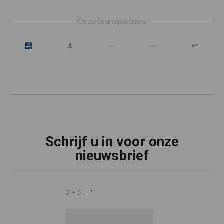
Footer
Onze brandpartners
Schrijf u in voor onze
nieuwsbrief
2 + 5 =
*