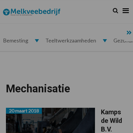
Spring
Door
Spring
naar
naar
naar
Zoeken...
Zoek
Melkveebedrijf.nl
de
de
de
hoofdnavigatie
hoofd
voettekst
inhoud
Bemesting
Teeltwerkzaamheden
Gezond
Mechanisatie
20 maart 2018
Kamps
de Wild
B.V.