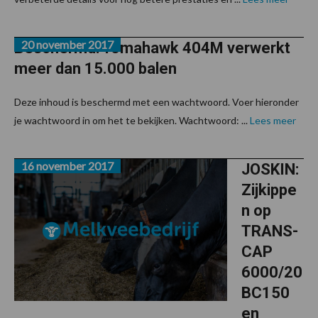
20 november 2017
Beschermd: Tomahawk 404M verwerkt
meer dan 15.000 balen
Deze inhoud is beschermd met een wachtwoord. Voer hieronder
je wachtwoord in om het te bekijken. Wachtwoord: ...
Lees meer
16 november 2017
JOSKIN:
Zijkippe
n op
TRANS-
CAP
6000/20
BC150
en