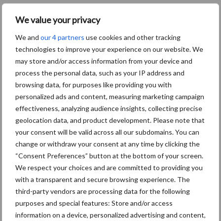
topsegment in de markt. Met de komst van de Rapide ...
We value your privacy
Lees meer
We and
our 4 partners
use cookies and other tracking
technologies to improve your experience on our website. We
29 november 2017
Nieuwe
may store and/or access information from your device and
Krone
process the personal data, such as your IP address and
BiG X
browsing data, for purposes like providing you with
gekroon
personalized ads and content, measuring marketing campaign
effectiveness, analyzing audience insights, collecting precise
d tot
geolocation data, and product development. Please note that
machine
your consent will be valid across all our subdomains. You can
van het
change or withdraw your consent at any time by clicking the
jaar
“Consent Preferences” button at the bottom of your screen.
We respect your choices and are committed to providing you
2018
with a transparent and secure browsing experience. The
third-party vendors are processing data for the following
Spelle, in november 2017 – And the winner is – Krone. Met de
purposes and special features: Store and/or access
titel “Machine van het jaar 2018”werd op de Agritechnica in
information on a device, personalized advertising and content,
Hannover, Duitsland de nieuwe BiG X serie (BiG X 680, BiG X 780