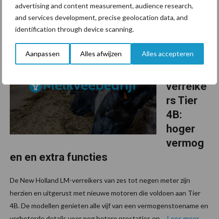
advertising and content measurement, audience research,
en BiG X 880) ...
Lees meer
and services development, precise geolocation data, and
identification through device scanning.
29 november 2017
New
Aanpassen
Alles afwijzen
Alles accepteren
Holland
LM-
verreike
rs Tier
4B:
hoger
vermog
en en extra functies
De New Holland LM-verreikers van zes tot negen meter zijn
herzien en uitgerust met nieuwe motoren die voldoen aan Tier
4B. De modellen genieten alle vijf van een vermogenstoename en
verbeterde details voor nog betere prestaties en ...
Lees meer