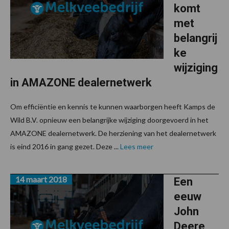
komt
met
belangrij
ke
wijziging
in AMAZONE dealernetwerk
Om efficiëntie en kennis te kunnen waarborgen heeft Kamps de
Wild B.V. opnieuw een belangrijke wijziging doorgevoerd in het
AMAZONE dealernetwerk. De herziening van het dealernetwerk
is eind 2016 in gang gezet. Deze ...
Lees meer
14 maart 2018
Een
eeuw
John
Deere