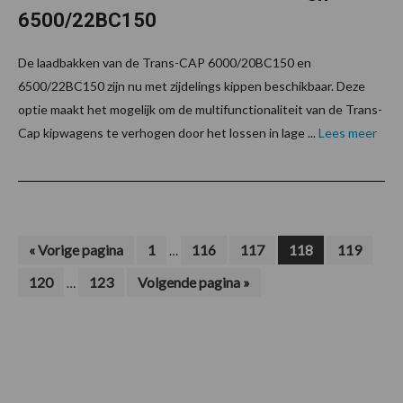
6500/22BC150
De laadbakken van de Trans-CAP 6000/20BC150 en
6500/22BC150 zijn nu met zijdelings kippen beschikbaar. Deze
optie maakt het mogelijk om de multifunctionaliteit van de Trans-
Cap kipwagens te verhogen door het lossen in lage ...
Lees meer
Interim
Ga
Pagina
Pagina
Pagina
Pagina
Pagina
«
Vorige pagina
1
116
117
118
119
…
naar
pagina's
Interim
Pagina
Pagina
Ga
120
123
Volgende pagina »
…
zijn
naar
pagina's
weggelaten
zijn
weggelaten