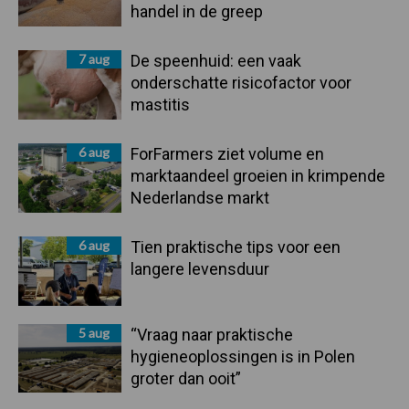
handel in de greep
7 aug
De speenhuid: een vaak
onderschatte risicofactor voor
mastitis
6 aug
ForFarmers ziet volume en
marktaandeel groeien in krimpende
Nederlandse markt
6 aug
Tien praktische tips voor een
langere levensduur
5 aug
“Vraag naar praktische
hygieneoplossingen is in Polen
groter dan ooit”