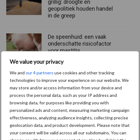
grillig: droogte en
geopolitiek houden handel
in de greep
De speenhuid: een vaak
onderschatte risicofactor
voor mastitis
We value your privacy
We and
our 4 partners
use cookies and other tracking
ForFarmers ziet volume en
technologies to improve your experience on our website. We
marktaandeel groeien in
may store and/or access information from your device and
krimpende Nederlandse
process the personal data, such as your IP address and
markt
browsing data, for purposes like providing you with
personalized ads and content, measuring marketing campaign
effectiveness, analyzing audience insights, collecting precise
geolocation data, and product development. Please note that
Themapagina's
your consent will be valid across all our subdomains. You can