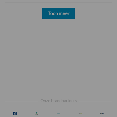
Toon meer
Footer
Onze brandpartners