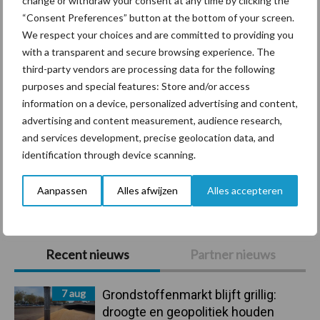
change or withdraw your consent at any time by clicking the
Diergezondheid
Bemesting
Fokkerij
Melkv
“Consent Preferences” button at the bottom of your screen.
We respect your choices and are committed to providing you
with a transparent and secure browsing experience. The
third-party vendors are processing data for the following
Ligbox &
purposes and special features: Store and/or access
Bedrijfsnieuws
information on a device, personalized advertising and content,
Voerhekken
advertising and content measurement, audience research,
and services development, precise geolocation data, and
identification through device scanning.
Toon meer
Aanpassen
Alles afwijzen
Alles accepteren
Primaire
Recent nieuws
Partner nieuws
Sidebar
7 aug
Grondstoffenmarkt blijft grillig:
droogte en geopolitiek houden