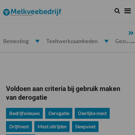
Spring
Door
Spring
Spring
naar
naar
naar
naar
Zoeken...
Zoek
Melkveebedrijf.nl
de
de
de
de
hoofdnavigatie
hoofd
eerste
voettekst
inhoud
sidebar
Bemesting
Teeltwerkzaamheden
Gezond
Voldoen aan criteria bij gebruik maken
van derogatie
Bedrijfsnieuws
Derogatie
Dierlijke mest
Drijfmest
Mest uitrijden
Sleepvoet