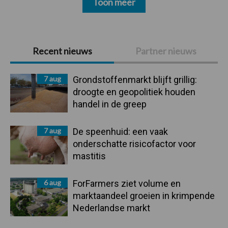
Toon meer
Primaire
Recent nieuws
Partner nieuws
Sidebar
7 aug
Grondstoffenmarkt blijft grillig:
droogte en geopolitiek houden
handel in de greep
7 aug
De speenhuid: een vaak
onderschatte risicofactor voor
mastitis
6 aug
ForFarmers ziet volume en
marktaandeel groeien in krimpende
Nederlandse markt