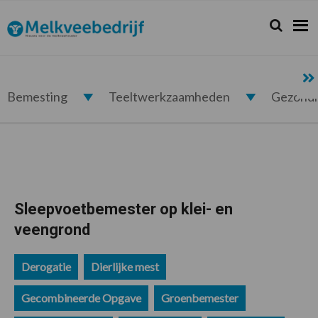
Spring
Door
Spring
Spring
naar
naar
naar
naar
Zoeken...
Zoek
Melkveebedrijf.nl
de
de
de
de
hoofdnavigatie
hoofd
eerste
voettekst
inhoud
sidebar
Bemesting
Teeltwerkzaamheden
Gezond
Sleepvoetbemester op klei- en
veengrond
Derogatie
Dierlijke mest
Gecombineerde Opgave
Groenbemester