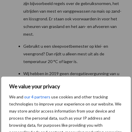
zijn bijvoorbeeld regels over de gebruiksnormen, het
uitrijden van mest en vanggewassen na maïs op zand-
en lössgrond. Er staan ook voorwaarden in voor het
scheuren van grasland en het aan- en afvoeren van
mest.
Gebruikt u een sleepvoetbemester op klei- en
veengrond? Dan rijdt u alleen mest uit als de
temperatuur 20 °C of lager is.
Wij hebben in 2019 geen derogatievergunning van u
ingetrokken.
We value your privacy
Bemestingsplan maken
We and
our 4 partners
use cookies and other tracking
technologies to improve your experience on our website. We
may store and/or access information from your device and
Een voorwaarde voor derogatie is het maken van een
process the personal data, such as your IP address and
bemestingsplan. U heeft hiervoor een analyserapport nodig van
browsing data, for purposes like providing you with
de bemonstering van uw landbouwgrond. Een geaccrediteerd