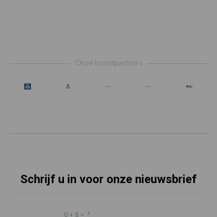
Footer
Onze brandpartners
Schrijf u in voor onze nieuwsbrief
0 + 8 =
*