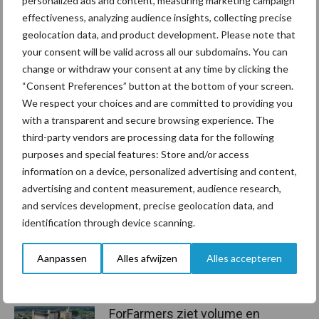
personalized ads and content, measuring marketing campaign
(erkend) laboratorium moet dit uitvoeren en opstellen. U bewaart
effectiveness, analyzing audience insights, collecting precise
de rapporten op uw bedrijf. Opsturen hoeft niet.
geolocation data, and product development. Please note that
your consent will be valid across all our subdomains. You can
Bron:
RVO
change or withdraw your consent at any time by clicking the
Aanbevolen voor jou!
“Consent Preferences” button at the bottom of your screen.
We respect your choices and are committed to providing you
with a transparent and secure browsing experience. The
Grondstoffenmarkt blijft
third-party vendors are processing data for the following
grillig: droogte en
purposes and special features: Store and/or access
geopolitiek houden handel
in de greep
information on a device, personalized advertising and content,
advertising and content measurement, audience research,
and services development, precise geolocation data, and
De speenhuid: een vaak
identification through device scanning.
onderschatte risicofactor
voor mastitis
Aanpassen
Alles afwijzen
Alles accepteren
ForFarmers ziet volume en