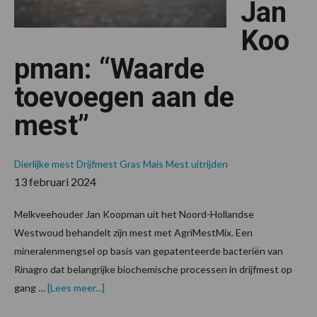
Jan
Koo
pman: “Waarde
toevoegen aan de
mest”
Dierlijke mest
Drijfmest
Gras
Mais
Mest uitrijden
13 februari 2024
Melkveehouder Jan Koopman uit het Noord-Hollandse
Westwoud behandelt zijn mest met AgriMestMix. Een
mineralenmengsel op basis van gepatenteerde bacteriën van
Rinagro dat belangrijke biochemische processen in drijfmest op
overMelkveehouder
gang …
[Lees meer...]
Jan
Koopman: