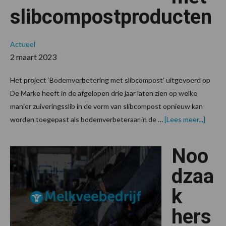
slibcompostproducten
Actueel
2 maart 2023
Het project ‘Bodemverbetering met slibcompost’ uitgevoerd op
De Marke heeft in de afgelopen drie jaar laten zien op welke
manier zuiveringsslib in de vorm van slibcompost opnieuw kan
overB
worden toegepast als bodemverbeteraar in de …
[Lees meer...]
met
slibc
Noo
dzaa
k
hers