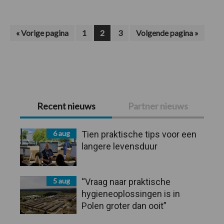
management
Ga
Pagina
Pagina
Pagina
Ga
«
Vorige pagina
1
2
3
Volgende pagina »
naar
naar
Primaire
Recent nieuws
Partner nieuws
Sidebar
6 aug
Tien praktische tips voor een
langere levensduur
5 aug
“Vraag naar praktische
hygieneoplossingen is in
Polen groter dan ooit”