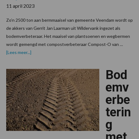
11 april 2023
Zo’n 2500 ton aan bermmaaisel van gemeente Veendam wordt op
de akkers van Gerrit Jan Laarman uit Wildervank ingezet als
bodemverbeteraar. Het maaisel van plantsoenen en wegbermen
wordt gemengd met compostverbeteraar Compost-O van …
over“Wat
[Lees meer...]
niet
vervlucht
kun
Bod
je
benutten”
emv
erbe
terin
g
met