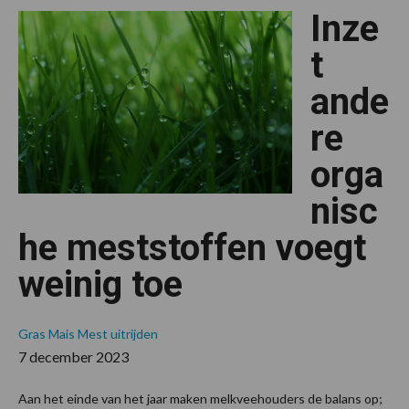
“Waarde
Inze
toevoegen
aan
de
t
mest”
ande
re
orga
nisc
he meststoffen voegt
weinig toe
Gras
Mais
Mest uitrijden
7 december 2023
Aan het einde van het jaar maken melkveehouders de balans op;