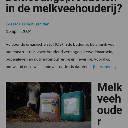
in de melkveehouderij?
Gras
Mais
Mest uitrijden
15 april 2024
Voldoende organische stof (OS) in de bodem is belangrijk voor
bodemstructuur, vochthoudend vermogen, bewerkbaarheid,
bodemleven en nutriëntenbuffering en -levering. Vooral op
overH
bouwland en in wisselbouwsituaties is dat een …
[Lees meer...]
nuttig
zijn
organi
Melk
stofrij
bemes
in
veeh
de
melkve
oude
r