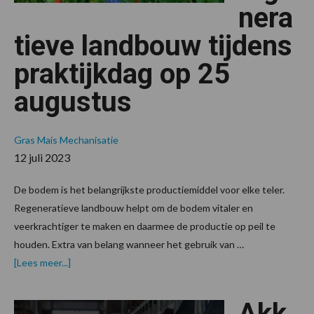
nera
tieve landbouw tijdens
praktijkdag op 25
augustus
Gras
Mais
Mechanisatie
12 juli 2023
De bodem is het belangrijkste productiemiddel voor elke teler.
Regeneratieve landbouw helpt om de bodem vitaler en
veerkrachtiger te maken en daarmee de productie op peil te
houden. Extra van belang wanneer het gebruik van …
overAan
[Lees meer...]
de
slag
met
Akk
regeneratieve