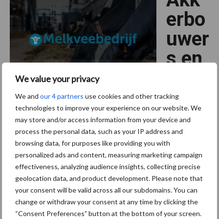
landbouw
tijdens
erbo
praktijkdag
op
uwer
25
augustus
s en
veeh
We value your privacy
oude
We and
our 4 partners
use cookies and other tracking
technologies to improve your experience on our website. We
rs gezocht voor
may store and/or access information from your device and
mestpilot in Noord-
process the personal data, such as your IP address and
browsing data, for purposes like providing you with
Holland
personalized ads and content, measuring marketing campaign
effectiveness, analyzing audience insights, collecting precise
geolocation data, and product development. Please note that
Dierlijke mest
Drijfmest
Kunstmest korrel
Mest uitrijden
your consent will be valid across all our subdomains. You can
22 juni 2023
change or withdraw your consent at any time by clicking the
“Consent Preferences” button at the bottom of your screen.
Er wordt een Mestpilot in Noord Holland uitgezet. Daar zijn