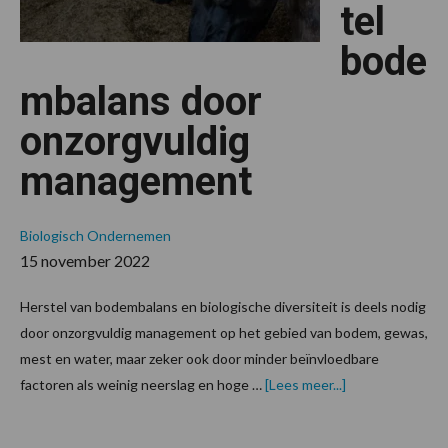
tel
bode
mbalans door
onzorgvuldig
management
Biologisch Ondernemen
15 november 2022
Herstel van bodembalans en biologische diversiteit is deels nodig
door onzorgvuldig management op het gebied van bodem, gewas,
mest en water, maar zeker ook door minder beïnvloedbare
overNoodzaak
factoren als weinig neerslag en hoge …
[Lees meer...]
herstel
bodembalans
door
onzorgvuldig