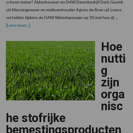
schoon water? Akkerbouwer en DAW Demobedrijf Derk Gesink
uit Mensingeweer en melkveehouder Agnes de Boer uit Leens
vertelden tijdens de DAW Waterkaravaan op 30 mei hoe zij …
overKennis,
[Lees meer...]
maatregelen
en
subsidies
Hoe
maken
duurzaam
boeren
nutti
mogelijk
g
zijn
orga
nisc
he stofrijke
bemestingsproducten