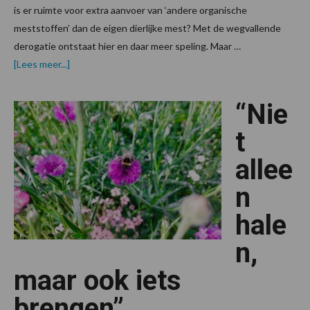
is er ruimte voor extra aanvoer van ‘andere organische
meststoffen’ dan de eigen dierlijke mest? Met de wegvallende
derogatie ontstaat hier en daar meer speling. Maar …
overInzet
[Lees meer...]
andere
organische
meststoffen
“Nie
voegt
weinig
toe
t
allee
n
hale
n,
maar ook iets
brengen”