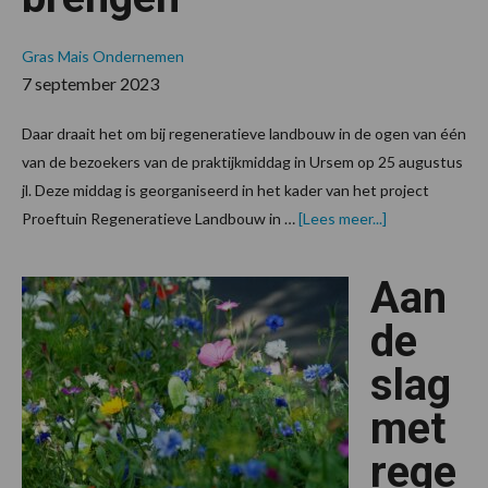
Gras
Mais
Ondernemen
7 september 2023
Daar draait het om bij regeneratieve landbouw in de ogen van één
van de bezoekers van de praktijkmiddag in Ursem op 25 augustus
jl. Deze middag is georganiseerd in het kader van het project
over“Niet
Proeftuin Regeneratieve Landbouw in …
[Lees meer...]
alleen
halen,
maar
Aan
ook
iets
brengen”
de
slag
met
rege