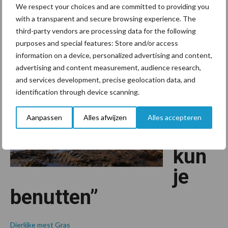
We respect your choices and are committed to providing you
partijen voor nodig die hier aan mee willen werken. Veehouders
with a transparent and secure browsing experience. The
maar ook de afnemers, waaronder akkerbouwers en tuinders zijn
third-party vendors are processing data for the following
overA
van harte welkom op 28 juni op de bijeenkomst …
[Lees meer...]
purposes and special features: Store and/or access
en
veeho
information on a device, personalized advertising and content,
gezoc
advertising and content measurement, audience research,
“Wat
voor
mestpi
and services development, precise geolocation data, and
in
niet
identification through device scanning.
Noord
Hollan
vervl
Aanpassen
Alles afwijzen
Alles accepteren
ucht
kun
je
benutten”
Dierlijke mest
Gras