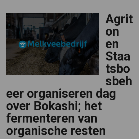
staat
toepassi
bokashi
Agrit
in
de
weg
on
en
Staa
tsbo
sbeh
eer organiseren dag
over Bokashi; het
fermenteren van
organische resten