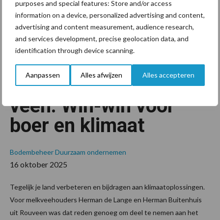
lage
purposes and special features: Store and/or access
information on a device, personalized advertising and content,
n en
advertising and content measurement, audience research,
and services development, precise geolocation data, and
profi
identification through device scanning.
elker
Aanpassen
Alles afwijzen
Alles accepteren
en in
veen: Win-win voor
boer en klimaat
Bodembeheer
Duurzaam ondernemen
16 oktober 2025
Tegelijk je land verbeteren en bijdragen aan klimaatoplossingen.
Voor melkveehouders Herman de Lange en Herman Buitenhuis
uit Rouveen was dat reden genoeg om deel te nemen aan het