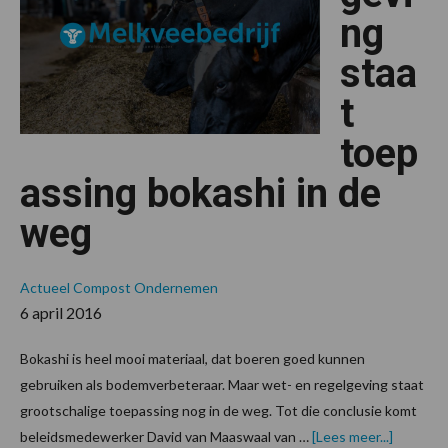
en
ng
duur
staa
t
toep
assing bokashi in de
weg
Actueel
Compost
Ondernemen
6 april 2016
Bokashi is heel mooi materiaal, dat boeren goed kunnen
gebruiken als bodemverbeteraar. Maar wet- en regelgeving staat
grootschalige toepassing nog in de weg. Tot die conclusie komt
overWet
beleidsmedewerker David van Maaswaal van …
[Lees meer...]