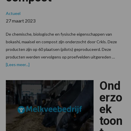
Actueel
27 maart 2023
De chemische, biologische en fysische eigenschappen van
bokashi, maaisel en compost zijn onderzocht door Crkls. Deze
producten zijn op 60 plaatsen (pilots) geproduceerd. Deze
producten werden vervolgens op proefvelden uitgereden …
overGeen
[Lees meer...]
eenduidig
effect
na
Ond
onderzoek
bokashi
en
erzo
compost
ek
toon