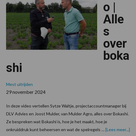
o |
Alle
s
over
boka
shi
Mest uitrijden
29 november 2024
In deze video vertellen Sytze Waltje, projectaccountmanager bij
DLV Advies en Joost Mulder, van Mulder Agro, alles over Bokashi.
Ze bespreken wat Bokashi is, hoe je het maakt, hoe je
ov
onkruiddruk kunt beheersen en wat de spelregels …
[Lees meer...]
|