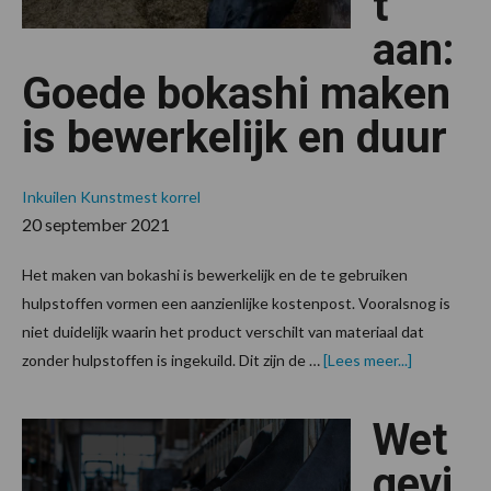
t
aan:
Goede bokashi maken
is bewerkelijk en duur
Inkuilen
Kunstmest korrel
20 september 2021
Het maken van bokashi is bewerkelijk en de te gebruiken
hulpstoffen vormen een aanzienlijke kostenpost. Vooralsnog is
niet duidelijk waarin het product verschilt van materiaal dat
overOnder
zonder hulpstoffen is ingekuild. Dit zijn de …
[Lees meer...]
toont
aan:
Goede
Wet
bokashi
maken
is
gevi
bewerkelijk