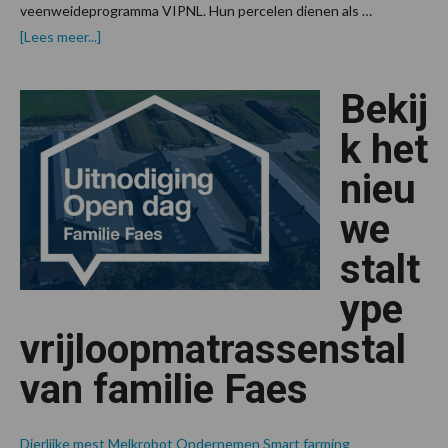
veenweideprogramma VIPNL. Hun percelen dienen als …
overOverlagen
[Lees meer...]
en
profielkeren
in
Bekij
veen:
Win-
win
k het
voor
boer
nieu
en
klimaat
we
stalt
ype
vrijloopmatrassenstal
van familie Faes
Dierlijke mest
Melkrobot
Ondernemen
Smart farming