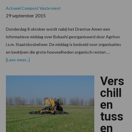
Actueel
Compost
Vaste mest
29 september 2015
Donderdag 8 oktober wordt nabij het Drentse Amen een
informatieve middag over Bokashi georganiseerd door Agriton
i.s.m. Staatsbosbeheer. De middag is bedoeld voor organisaties
en bedrijven die grote hoeveelheden organisch resten …
overAgriton
[Lees meer...]
en
Staatsbosbeheer
organiseren
Vers
dag
over
Bokashi;
chill
het
fermenteren
en
van
organische
resten
tuss
en