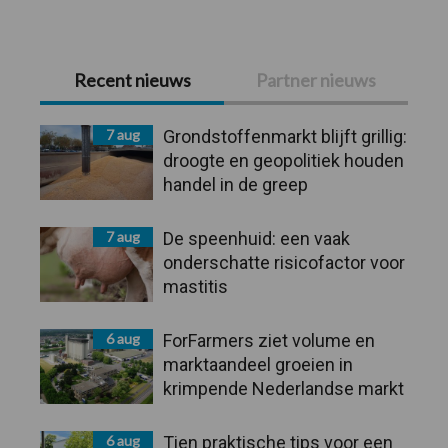
Primaire
Recent nieuws
Partner nieuws
Sidebar
7 aug
Grondstoffenmarkt blijft grillig:
droogte en geopolitiek houden
handel in de greep
7 aug
De speenhuid: een vaak
onderschatte risicofactor voor
mastitis
6 aug
ForFarmers ziet volume en
marktaandeel groeien in
krimpende Nederlandse markt
6 aug
Tien praktische tips voor een