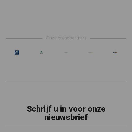
Footer
Onze brandpartners
Schrijf u in voor onze
nieuwsbrief