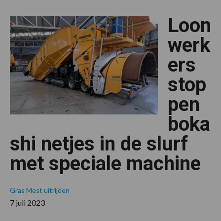
All
ove
Loon
bok
werk
ers
stop
pen
boka
shi netjes in de slurf
met speciale machine
Gras
Mest uitrijden
7 juli 2023