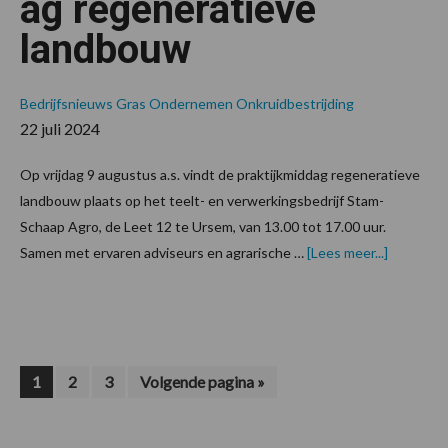
ag regeneratieve
landbouw
Bedrijfsnieuws
Gras
Ondernemen
Onkruidbestrijding
22 juli 2024
Op vrijdag 9 augustus a.s. vindt de praktijkmiddag regeneratieve
landbouw plaats op het teelt- en verwerkingsbedrijf Stam-
Schaap Agro, de Leet 12 te Ursem, van 13.00 tot 17.00 uur.
overBezo
Samen met ervaren adviseurs en agrarische …
[Lees meer...]
de
praktijkm
regenera
landbouw
Pagina
Pagina
Pagina
Ga
1
2
3
Volgende pagina »
naar