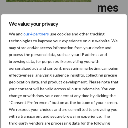
mes
tsoorten in
We value your privacy
veenweidegrond
We and
our 4 partners
use cookies and other tracking
onderzocht
technologies to improve your experience on our website. We
may store and/or access information from your device and
process the personal data, such as your IP address and
bemesting
Bodembeheer
Duurzaam ondernemen
Gras
browsing data, for purposes like providing you with
2 juli 2026
personalized ads and content, measuring marketing campaign
effectiveness, analyzing audience insights, collecting precise
In het Friese veenweidegebied is gedurende vijf jaar onderzocht
geolocation data, and product development. Please note that
hoe verschillende mestsoorten de bodem en grasproductie
your consent will be valid across all our subdomains. You can
beïnvloeden. Het onderzoek van het Louis Bolk Instituut richt
change or withdraw your consent at any time by clicking the
overVerschill
zich op mestvarianten die verschillen in …
[Lees meer...]
“Consent Preferences” button at the bottom of your screen.
tussen
mestsoorten
We respect your choices and are committed to providing you
in
with a transparent and secure browsing experience. The
Over
veenweidegr
onderzocht
third-party vendors are processing data for the following