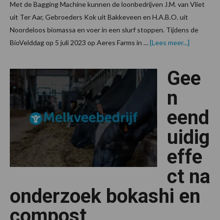
Met de Bagging Machine kunnen de loonbedrijven J.M. van Vliet
uit Ter Aar, Gebroeders Kok uit Bakkeveen en H.A.B.O. uit
Noordeloos biomassa en voer in een slurf stoppen. Tijdens de
overLoon
BioVelddag op 5 juli 2023 op Aeres Farms in …
[Lees meer...]
stoppen
bokashi
netjes
Gee
in
de
slurf
n
met
speciale
eend
machine
uidig
effe
ct na
onderzoek bokashi en
compost