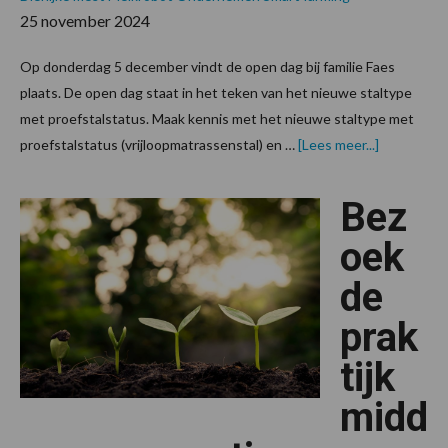
25 november 2024
Op donderdag 5 december vindt de open dag bij familie Faes
plaats. De open dag staat in het teken van het nieuwe staltype
met proefstalstatus. Maak kennis met het nieuwe staltype met
overBekijk
proefstalstatus (vrijloopmatrassenstal) en …
[Lees meer...]
het
nieuwe
staltype
Bez
vrijloopma
van
familie
oek
Faes
de
prak
tijk
midd