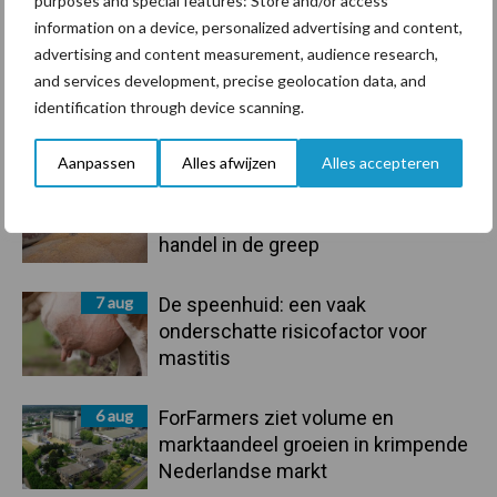
purposes and special features: Store and/or access
Toon meer
information on a device, personalized advertising and content,
advertising and content measurement, audience research,
and services development, precise geolocation data, and
identification through device scanning.
Primaire
Recent nieuws
Partner nieuws
Sidebar
Aanpassen
Alles afwijzen
Alles accepteren
7 aug
Grondstoffenmarkt blijft grillig:
droogte en geopolitiek houden
handel in de greep
7 aug
De speenhuid: een vaak
onderschatte risicofactor voor
mastitis
6 aug
ForFarmers ziet volume en
marktaandeel groeien in krimpende
Nederlandse markt