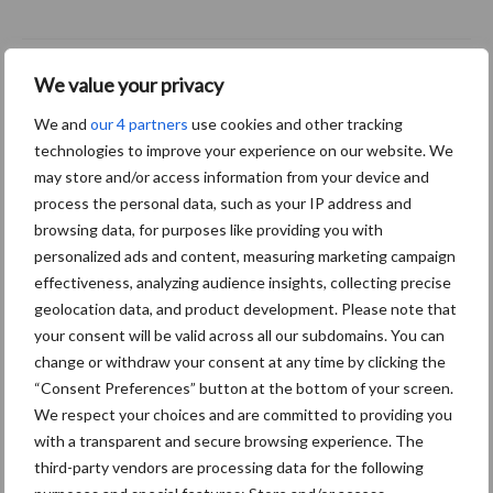
ForFarmers ziet volume en
We value your privacy
marktaandeel groeien in
krimpende Nederlandse
We and
our 4 partners
use cookies and other tracking
markt
technologies to improve your experience on our website. We
may store and/or access information from your device and
process the personal data, such as your IP address and
browsing data, for purposes like providing you with
Diergezondheid
Bemesting
Fokkerij
Melkv
personalized ads and content, measuring marketing campaign
effectiveness, analyzing audience insights, collecting precise
geolocation data, and product development. Please note that
your consent will be valid across all our subdomains. You can
change or withdraw your consent at any time by clicking the
Mastitis
Hittestress
“Consent Preferences” button at the bottom of your screen.
We respect your choices and are committed to providing you
with a transparent and secure browsing experience. The
third-party vendors are processing data for the following