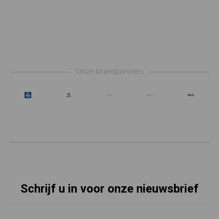
Footer
Onze brandpartners
Schrijf u in voor onze nieuwsbrief