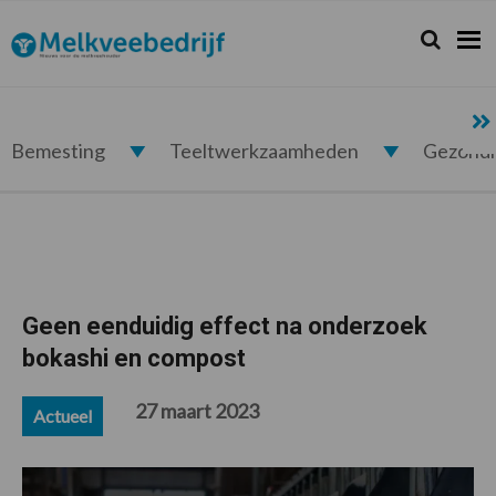
Spring
Door
Spring
Spring
naar
naar
naar
naar
Zoeken...
Zoek
Melkveebedrijf.nl
de
de
de
de
hoofdnavigatie
hoofd
eerste
voettekst
inhoud
sidebar
Bemesting
Teeltwerkzaamheden
Gezond
Geen eenduidig effect na onderzoek
bokashi en compost
27 maart 2023
Actueel