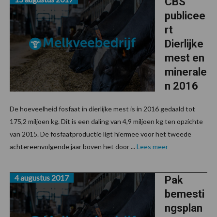
CBS
publicee
rt
Dierlijke
mest en
minerale
n 2016
De hoeveelheid fosfaat in dierlijke mest is in 2016 gedaald tot
175,2 miljoen kg. Dit is een daling van 4,9 miljoen kg ten opzichte
van 2015. De fosfaatproductie ligt hiermee voor het tweede
achtereenvolgende jaar boven het door ...
Lees meer
4 augustus 2017
Pak
bemesti
ngsplan