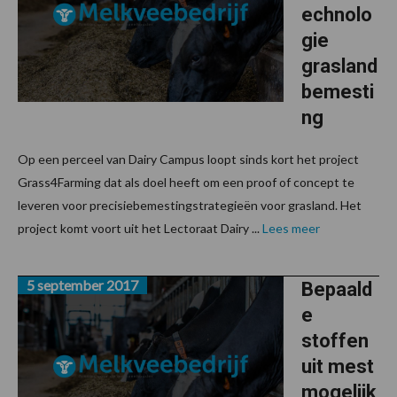
echnolo
gie
grasland
bemesti
ng
Op een perceel van Dairy Campus loopt sinds kort het project
Grass4Farming dat als doel heeft om een proof of concept te
leveren voor precisiebemestingstrategieën voor grasland. Het
project komt voort uit het Lectoraat Dairy ...
Lees meer
5 september 2017
Bepaald
e
stoffen
uit mest
mogelijk