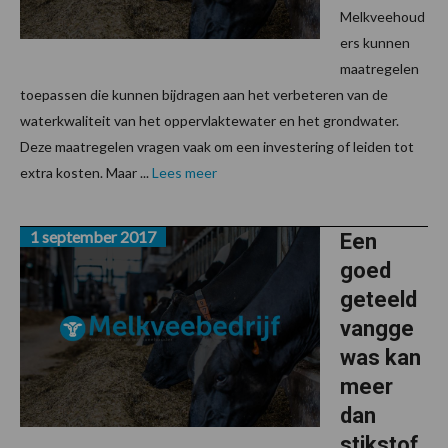
Melkveehoud
ers kunnen
maatregelen
toepassen die kunnen bijdragen aan het verbeteren van de
waterkwaliteit van het oppervlaktewater en het grondwater.
Deze maatregelen vragen vaak om een investering of leiden tot
extra kosten. Maar ...
Lees meer
1 september 2017
Een
goed
geteeld
vangge
was kan
meer
dan
stikstof