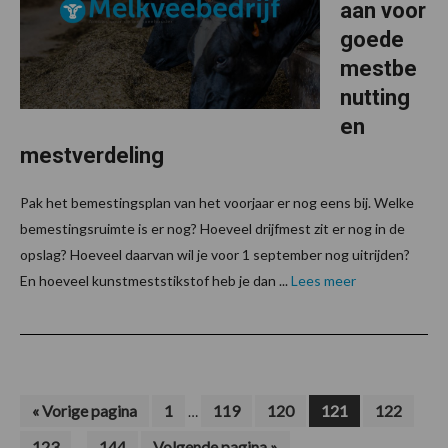
aan voor
goede
mestbe
nutting
en
mestverdeling
Pak het bemestingsplan van het voorjaar er nog eens bij. Welke
bemestingsruimte is er nog? Hoeveel drijfmest zit er nog in de
opslag? Hoeveel daarvan wil je voor 1 september nog uitrijden?
En hoeveel kunstmeststikstof heb je dan ...
Lees meer
Interim
Ga
Pagina
Pagina
Pagina
Pagina
Pagina
«
Vorige pagina
1
119
120
121
122
…
naar
pagina's
Interim
Pagina
Pagina
Ga
123
144
Volgende pagina »
…