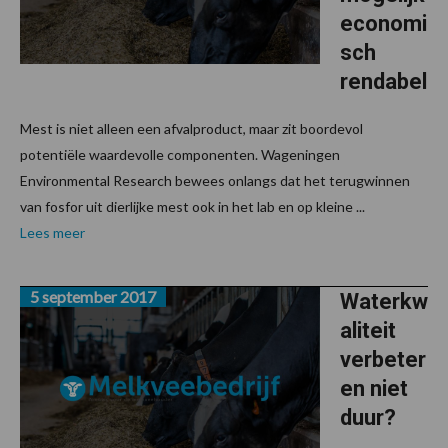
economi
sch
rendabel
Mest is niet alleen een afvalproduct, maar zit boordevol
potentiële waardevolle componenten. Wageningen
Environmental Research bewees onlangs dat het terugwinnen
van fosfor uit dierlijke mest ook in het lab en op kleine ...
Lees meer
5 september 2017
Waterkw
aliteit
verbeter
en niet
duur?