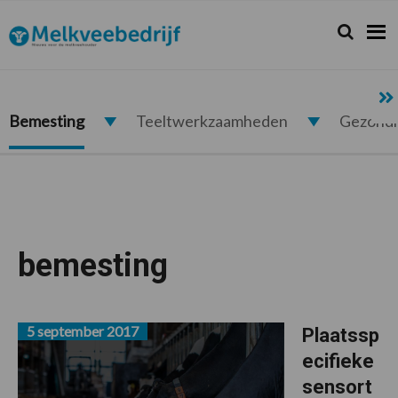
Spring
Door
Spring
naar
naar
naar
Zoeken...
Zoek
Melkveebedrijf.nl
de
de
de
hoofdnavigatie
hoofd
voettekst
inhoud
Bemesting
Teeltwerkzaamheden
Gezond
bemesting
5 september 2017
Plaatssp
ecifieke
sensort