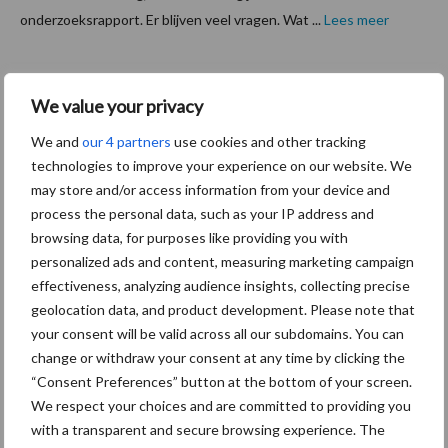
onderzoeksrapport. Er blijven veel vragen. Wat ...
Lees meer
25 augustus 2017
Achterh
We value your privacy
oek
We and
our 4 partners
use cookies and other tracking
kunstme
technologies to improve your experience on our website. We
stvrij
may store and/or access information from your device and
process the personal data, such as your IP address and
De onlangs
browsing data, for purposes like providing you with
opgerichte
personalized ads and content, measuring marketing campaign
Regiegroep
effectiveness, analyzing audience insights, collecting precise
Kunstmestvri
geolocation data, and product development. Please note that
je Achterhoek wil de invoer van kunstmest terugdringen, minder
your consent will be valid across all our subdomains. You can
mest afvoeren en meer duurzame energie uit mest winnen. Als
change or withdraw your consent at any time by clicking the
nutriënten zoals stikstof en fosfaat in het mestoverschot ...
“Consent Preferences” button at the bottom of your screen.
Lees meer
We respect your choices and are committed to providing you
with a transparent and secure browsing experience. The