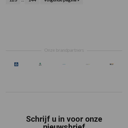
zijn
naar
pagina's
weggelaten
zijn
weggelaten
Footer
Onze brandpartners
Schrijf u in voor onze
nieuwsbrief