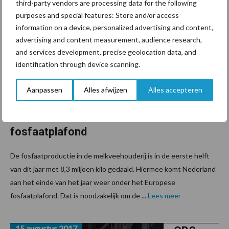
third-party vendors are processing data for the following
19 augustus 2017
Melkvee
purposes and special features: Store and/or access
houderij
information on a device, personalized advertising and content,
advertising and content measurement, audience research,
eind dit
and services development, precise geolocation data, and
jaar
identification through device scanning.
weer
onder
Aanpassen
Alles afwijzen
Alles accepteren
Europee
s
fosfaatplafond
De fosfaatproductie in de melkveehouderij is in de eerste helft
van dit jaar met 8,3 miljoen kilo gedaald. Hiermee komt Nederland
aan het einde van het jaar weer onder het Europese
fosfaatplafond. Dat is noodzakelijk om de ...
Lees meer
15 augustus 2017